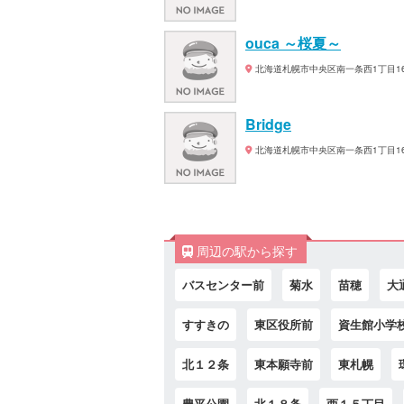
ouca ～桜夏～
北海道札幌市中央区南一条西1丁目16
Bridge
北海道札幌市中央区南一条西1丁目16-
周辺の駅から探す
バスセンター前
菊水
苗穂
大
すすきの
東区役所前
資生館小学
北１２条
東本願寺前
東札幌
豊平公園
北１８条
西１５丁目