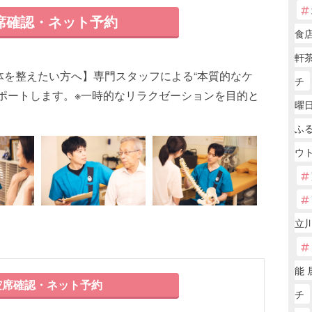
席確認・ネット予約
食
軒茶
体を整えたい方へ】専門スタッフによる“本質的なケ
チ
ポートします。※一時的なリラクゼーションを目的と
曜
ふ
ウ
立川
能 
席確認・ネット予約
チ