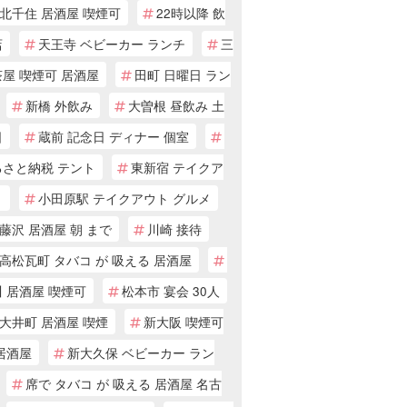
北千住 居酒屋 喫煙可
22時以降 飲
店
天王寺 ベビーカー ランチ
三
屋 喫煙可 居酒屋
田町 日曜日 ラン
新橋 外飲み
大曽根 昼飲み 土
日
蔵前 記念日 ディナー 個室
るさと納税 テント
東新宿 テイクア
ト
小田原駅 テイクアウト グルメ
藤沢 居酒屋 朝 まで
川崎 接待
高松瓦町 タバコ が 吸える 居酒屋
 居酒屋 喫煙可
松本市 宴会 30人
大井町 居酒屋 喫煙
新大阪 喫煙可
居酒屋
新大久保 ベビーカー ラン
席で タバコ が 吸える 居酒屋 名古