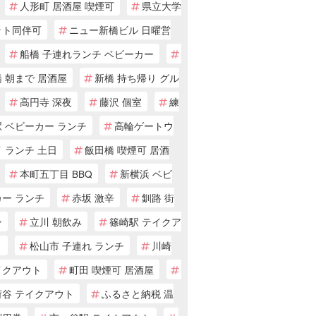
人形町 居酒屋 喫煙可
県立大学
ット同伴可
ニュー新橋ビル 日曜営
船橋 子連れランチ ベビーカー
 朝まで 居酒屋
新橋 持ち帰り グル
高円寺 深夜
藤沢 個室
練
 ベビーカー ランチ
高輪ゲートウ
 ランチ 土日
飯田橋 喫煙可 居酒
本町五丁目 BBQ
新横浜 ベビ
カー ランチ
赤坂 激辛
釧路 街
ン
立川 朝飲み
篠崎駅 テイクア
ト
松山市 子連れ ランチ
川崎
イクアウト
町田 喫煙可 居酒屋
荷谷 テイクアウト
ふるさと納税 温