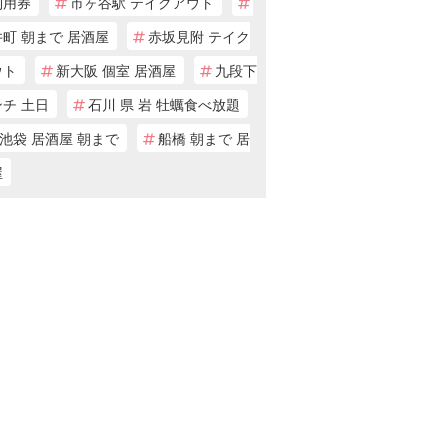
利用券
市ヶ谷駅 テイクアウト
町 朝まで 居酒屋
赤坂見附 テイク
ウト
新大阪 個室 居酒屋
九段下
チ 土日
石川 県 岩 牡蠣食べ放題
池袋 居酒屋 朝まで
船橋 朝まで 居
屋