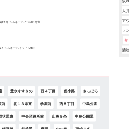
泉
大井
ア
番4号 シルキーハイツ505号室
ラン
4 シルキーハイツビル903
酒
通
豊水すすきの
西４丁目
狸小路
さっぽろ
校前
北１３条東
学園前
西８丁目
中島公園
環状通東
中央区役所前
山鼻９条
中島公園通
幌平橋
行啓通
桑園
中の島
西線６条