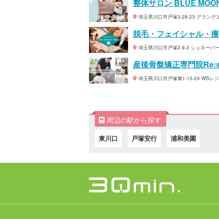
整体サロン BLUE MOO
埼玉県川口市戸塚3-28-23 グランデ
脱毛・フェイシャル・痩身 L
埼玉県川口市戸塚2-9-3 シュネーバ
産後骨盤矯正専門院Re:s
埼玉県川口市戸塚東1-15-24 WSレ
周辺の駅から探す
東川口
戸塚安行
浦和美園