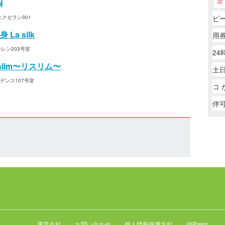
N
ビ
エクセラン301
a silk
用
ーレン203号室
24
lim〜リスリム〜
土
ジデンス107号室
コ 
伴
運営会社
お問い合わせ
個人情報保護方針
@Press