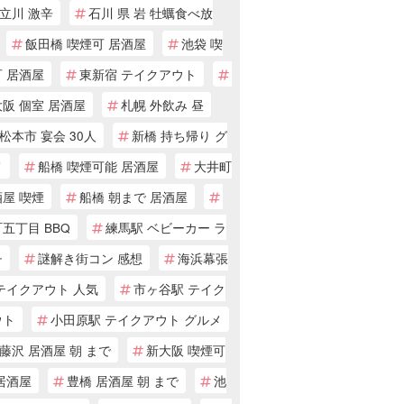
立川 激辛
石川 県 岩 牡蠣食べ放
飯田橋 喫煙可 居酒屋
池袋 喫
 居酒屋
東新宿 テイクアウト
阪 個室 居酒屋
札幌 外飲み 昼
松本市 宴会 30人
新橋 持ち帰り グ
メ
船橋 喫煙可能 居酒屋
大井町
屋 喫煙
船橋 朝まで 居酒屋
五丁目 BBQ
練馬駅 ベビーカー ラ
チ
謎解き街コン 感想
海浜幕張
テイクアウト 人気
市ヶ谷駅 テイク
ウト
小田原駅 テイクアウト グルメ
藤沢 居酒屋 朝 まで
新大阪 喫煙可
居酒屋
豊橋 居酒屋 朝 まで
池