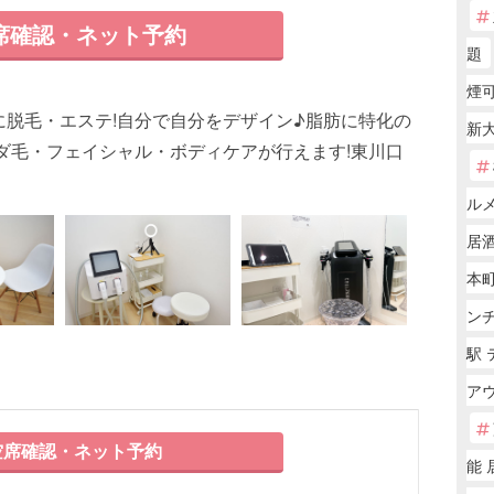
席確認・ネット予約
題
煙可
脱毛・エステ!自分で自分をデザイン♪脂肪に特化の
新大
ダ毛・フェイシャル・ボディケアが行えます!東川口
。
ル
居酒
本町
ン
駅 
ア
席確認・ネット予約
能 