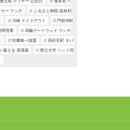
鹿児島 ディナー 記念日
海老名 ベ
ーカー ランチ
ふるさと納税 温泉利
券
川崎 テイクアウト
門前仲町
時間営業
高輪ゲートウェイ ランチ
日
牡蠣食べ放題
高松瓦町 タバ
が 吸える 居酒屋
県立大学 ペット同
可