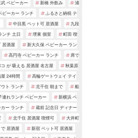
東武 ベビーカー
新橋 外飲み
浦
ベビーカー ランチ
ふるさと納税 テ
ト
中目黒 ペット可 居酒屋
九段
ランチ 土日
堺東 個室
町田 喫
 居酒屋
新大久保 ベビーカー ラン
高円寺 ベビーカー ランチ
席で
コ が 吸える 居酒屋 名古屋
秋葉原
屋 24時間
高輪ゲートウェイ テイ
アウト ランチ
北千住 朝まで
船
 子連れランチ ベビーカー
新横浜 ベ
ーカー ランチ
蔵前 記念日 ディナー
室
北千住 居酒屋 喫煙可
大井町
まで 居酒屋
新宿 ペット可 居酒屋