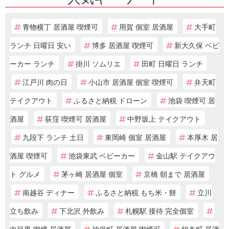
青物横丁 居酒屋 喫煙可
用賀 個室 居酒屋
大手町
ランチ 日曜日 安い
博多 居酒屋 喫煙可
新大久保 ベビ
ーカー ランチ
掛川 ソムリエ
田町 日曜日 ランチ
江戸川 肉の日
小山市 居酒屋 個室 喫煙可
弁天町
テイクアウト
ふるさと納税 ドローン
池袋 喫煙可 居
酒屋
荻窪 喫煙可 居酒屋
中野坂上 テイクアウト
九段下 ランチ 土日
東岡崎 個室 居酒屋
本厚木 居
酒屋 喫煙可
池袋東武 ベビーカー
金山駅 テイクアウ
ト グルメ
茅ヶ崎 居酒屋 個室
京橋 朝まで 居酒屋
南越谷 ディナー
ふるさと納税 もち米・餅
立川
立ち飲み
下北沢 外飲み
札幌駅 接待 完全個室
中目黒 喫煙 居酒屋
神保町 居酒屋 喫煙可
錦糸町 居酒