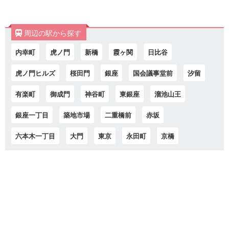
周辺の駅から探す
内幸町
虎ノ門
新橋
霞ヶ関
日比谷
虎ノ門ヒルズ
桜田門
銀座
国会議事堂前
汐留
有楽町
御成門
神谷町
東銀座
溜池山王
銀座一丁目
築地市場
二重橋前
赤坂
六本木一丁目
大門
東京
永田町
京橋