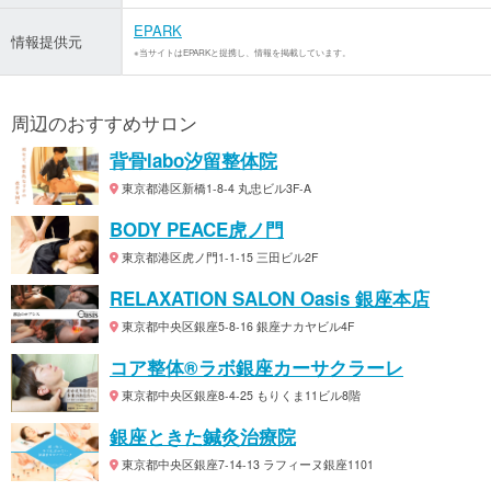
EPARK
情報提供元
※当サイトはEPARKと提携し、情報を掲載しています。
周辺のおすすめサロン
背骨labo汐留整体院
東京都港区新橋1-8-4 丸忠ビル3F-A
BODY PEACE虎ノ門
東京都港区虎ノ門1-1-15 三田ビル2F
RELAXATION SALON Oasis 銀座本店
東京都中央区銀座5-8-16 銀座ナカヤビル4F
コア整体®︎ラボ銀座カーサクラーレ
東京都中央区銀座8-4-25 もりくま11ビル8階
銀座ときた鍼灸治療院
東京都中央区銀座7-14-13 ラフィーヌ銀座1101