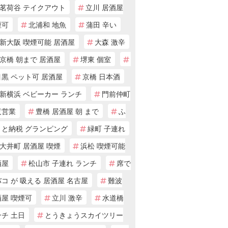
茗荷谷 テイクアウト
立川 居酒屋
煙可
北浦和 地魚
蒲田 辛い
新大阪 喫煙可能 居酒屋
大森 激辛
京橋 朝まで 居酒屋
堺東 個室
黒 ペット可 居酒屋
京橋 日本酒
新横浜 ベビーカー ランチ
門前仲町
夜営業
豊橋 居酒屋 朝 まで
ふ
さと納税 グランピング
緑町 子連れ
大井町 居酒屋 喫煙
浜松 喫煙可能
酒屋
松山市 子連れ ランチ
席で
コ が 吸える 居酒屋 名古屋
難波
酒屋 喫煙可
立川 激辛
水道橋
チ 土日
とうきょうスカイツリー