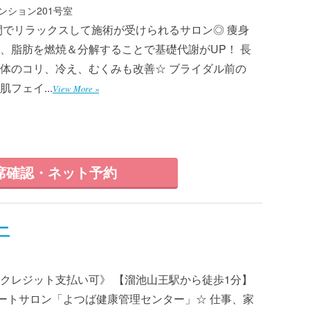
 マンション201号室
ート空間でリラックスして施術が受けられるサロン◎ 痩身
、脂肪を燃焼＆分解することで基礎代謝がUP！ 長
体のコリ、冷え、むくみも改善☆ ブライダル前の
フェイ...
View More »
席確認・ネット予約
ー
クレジット支払い可》 【溜池山王駅から徒歩1分】
ートサロン「よつば健康管理センター」☆ 仕事、家