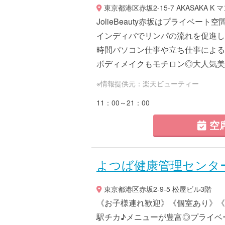
東京都港区赤坂2-15-7 AKASAKA K
JolieBeauty赤坂はプライベ
インディバでリンパの流れを促進し
時間パソコン仕事や立ち仕事による
ボディメイクもモチロン◎大人気美肌
※情報提供元：楽天ビューティー
11：00～21：00
空
よつば健康管理センタ
東京都港区赤坂2-9-5 松屋ビル3階
《お子様連れ歓迎》《個室あり》《
駅チカ♪メニューが豊富◎プライベ