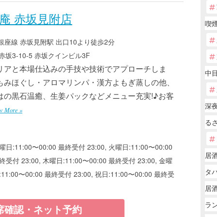
庵 赤坂見附店
喫
座線 赤坂見附駅 出口10より徒歩2分
坂3-10-5 赤坂クインビル3F
リアと本場仕込みの手技や技術でアプローチしま
中目
もみほぐし・アロマリンパ・漢方よもぎ蒸しの他、
はの黒石温癒、生姜パックなどメニュー充実!♪お客
深
w More »
る
曜日:11:00〜00:00 最終受付 23:00, 火曜日:11:00〜00:00
居
終受付 23:00, 木曜日:11:00〜00:00 最終受付 23:00, 金曜
タバ
:11:00〜00:00 最終受付 23:00, 祝日:11:00〜00:00 最終受
居
ラン
席確認・ネット予約