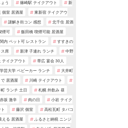
じょう
篠崎駅 テイクアウト
新
 個室 居酒屋
東新宿 テイクアウ
謎解き街コン 感想
北千住 居酒
喫煙可
飯田橋 喫煙可能 居酒屋
関内 ペット可 レストラン
すすきの
ラス席
新津 子連れ ランチ
中野
上 テイクアウト
帯広 宴会 30人
学芸大学 ベビーカー ランチ
大井町
まで 居酒屋
川崎 テイクアウト
町 ランチ 土日
札幌 外飲み 昼
赤坂 激辛
肉の日
小岩 テイク
ウト
藤沢 個室
高松瓦町 タバコ
吸える 居酒屋
ふるさと納税 ニンジ