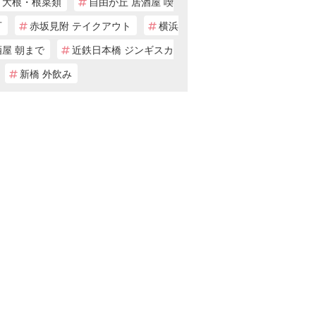
・大根・根菜類
自由が丘 居酒屋 喫
可
赤坂見附 テイクアウト
横浜
酒屋 朝まで
近鉄日本橋 ジンギスカ
新橋 外飲み