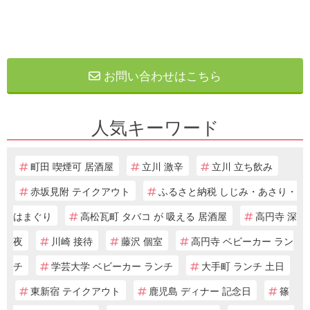
お問い合わせはこちら
人気キーワード
町田 喫煙可 居酒屋
立川 激辛
立川 立ち飲み
赤坂見附 テイクアウト
ふるさと納税 しじみ・あさり・
はまぐり
高松瓦町 タバコ が 吸える 居酒屋
高円寺 深
夜
川崎 接待
藤沢 個室
高円寺 ベビーカー ラン
チ
学芸大学 ベビーカー ランチ
大手町 ランチ 土日
東新宿 テイクアウト
鹿児島 ディナー 記念日
篠