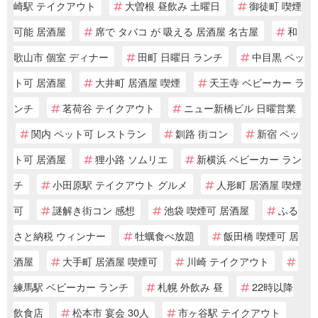
崎駅 テイクアウト
大曽根 昼飲み 土曜日
御徒町 喫煙
可能 居酒屋
席で タバコ が 吸える 居酒屋 名古屋
和
歌山市 個室 ディナー
田町 日曜日 ランチ
中目黒 ペッ
ト可 居酒屋
大井町 居酒屋 喫煙
天王寺 ベビーカー ラ
ンチ
茗荷谷 テイクアウト
ニュー新橋ビル 日曜営業
関内 ペット可 レストラン
釧路 街コン
新宿 ペッ
ト可 居酒屋
狸小路 ソムリエ
新横浜 ベビーカー ラン
チ
小田原駅 テイクアウト グルメ
人形町 居酒屋 喫煙
可
謎解き街コン 感想
池袋 喫煙可 居酒屋
ふる
さと納税 ウィンナー
牡蠣食べ放題
飯田橋 喫煙可 居
酒屋
大手町 居酒屋 喫煙可
川崎 テイクアウト
練馬駅 ベビーカー ランチ
札幌 外飲み 昼
22時以降
飲食店
松本市 宴会 30人
市ヶ谷駅 テイクアウト