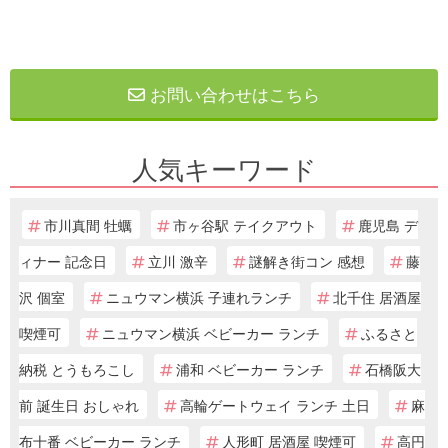
お問い合わせはこちら
人気キーワード
市川真間 牡蠣
市ヶ谷駅 テイクアウト
鹿児島 デ
ィナー 記念日
立川 激辛
謎解き街コン 感想
藤
沢 個室
ニュウマン横浜 子連れランチ
北千住 居酒屋
喫煙可
ニュウマン横浜 ベビーカー ランチ
ふるさと
納税 とうもろこし
浦和 ベビーカー ランチ
石橋阪大
前 誕生日 おしゃれ
高輪ゲートウェイ ランチ 土日
麻
布十番 ベビーカー ランチ
人形町 居酒屋 喫煙可
高円