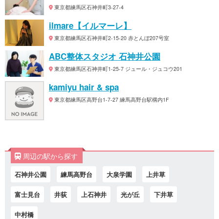
東京都練馬区石神井町3-27-4
ilmare【イルマーレ】
東京都練馬区石神井町2-15-20 赤とんぼ207号室
ABC整体スタジオ 石神井公園
東京都練馬区石神井町1-25-7 ジュール・ジュコウ201
kamiyu hair & spa
東京都練馬区高野台1-7-27 練馬高野台駅構内1F
周辺の駅から探す
石神井公園
練馬高野台
大泉学園
上井草
富士見台
井荻
上石神井
光が丘
下井草
中村橋