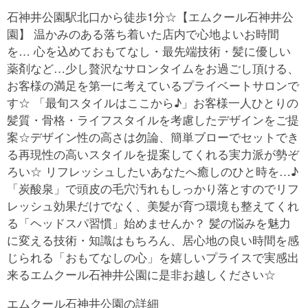
石神井公園駅北口から徒歩1分☆【エムクール石神井公
園】 温かみのある落ち着いた店内で心地よいお時間
を… 心を込めておもてなし・最先端技術・髪に優しい
薬剤など…少し贅沢なサロンタイムをお過ごし頂ける、
お客様の満足を第一に考えているプライベートサロンで
す☆ 「最旬スタイルはここから♪」お客様一人ひとりの
髪質・骨格・ライフスタイルを考慮したデザインをご提
案☆デザイン性の高さは勿論、簡単ブローでセットでき
る再現性の高いスタイルを提案してくれる実力派が勢ぞ
ろい☆ リフレッシュしたいあなたへ癒しのひと時を…♪
「炭酸泉」で頭皮の毛穴汚れもしっかり落とすのでリフ
レッシュ効果だけでなく、美髪が育つ環境も整えてくれ
る「ヘッドスパ習慣」始めませんか？ 髪の悩みを魅力
に変える技術・知識はもちろん、居心地の良い時間を感
じられる「おもてなしの心」を嬉しいプライスで実感出
来るエムクール石神井公園に是非お越しください☆
エムクール石神井公園の詳細