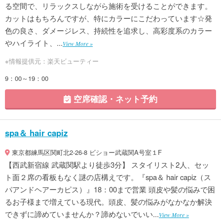
る空間で、リラックスしながら施術を受けることができます。
カットはもちろんですが、特にカラーにこだわっています☆発
色の良さ、ダメージレス、持続性を追求し、高彩度系のカラー
やハイライト、...
View More »
※情報提供元：楽天ビューティー
9：00～19：00
空席確認・ネット予約
spa＆ hair capiz
東京都練馬区関町北2-26-8 ビショー武蔵関A号室１F
【西武新宿線 武蔵関駅より徒歩3分】 スタイリスト2人、セッ
ト面２席の看板もなく謎の店構えです。『spa＆ hair capiz（ス
パアンドヘアーカピス）』18：00まで営業 頭皮や髪の悩みで困
るお子様まで増えている現代。頭皮、髪の悩みがなかなか解決
できずに諦めていませんか？諦めないでいい...
View More »