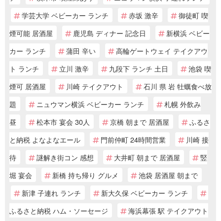
学芸大学 ベビーカー ランチ
赤坂 激辛
御徒町 喫
煙可能 居酒屋
鹿児島 ディナー 記念日
新横浜 ベビー
カー ランチ
蒲田 辛い
高輪ゲートウェイ テイクアウ
ト ランチ
立川 激辛
九段下 ランチ 土日
池袋 喫
煙可 居酒屋
川崎 テイクアウト
石川 県 岩 牡蠣食べ放
題
ニュウマン横浜 ベビーカー ランチ
札幌 外飲み
昼
松本市 宴会 30人
京橋 朝まで 居酒屋
ふるさ
と納税 よなよなエール
門前仲町 24時間営業
川崎 接
待
謎解き街コン 感想
大井町 朝まで 居酒屋
竪
堀 宴会
新橋 持ち帰り グルメ
池袋 居酒屋 朝まで
新津 子連れ ランチ
新大久保 ベビーカー ランチ
ふるさと納税 ハム・ソーセージ
海浜幕張 駅 テイクアウト