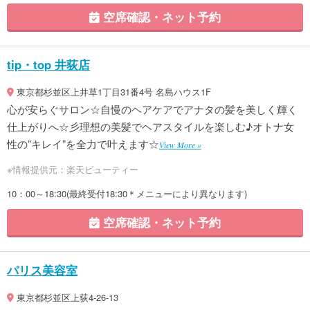
空席確認・ネット予約
tip・top 井荻店
東京都杉並区上井草1丁目31番4号 名島ハウス1F
心が安らぐサロン☆自慢のヘアケアでアナタの髪を美しく輝く
仕上がりへ☆彡理想の美髪でヘアスタイルを楽しむ♪オトナ女
性の”キレイ”を全力で叶えます☆
View More »
※情報提供元：楽天ビューティー
10：00～18:30(最終受付18:30＊メニューにより異なります)
空席確認・ネット予約
パリス美容室
東京都杉並区上荻4-26-13