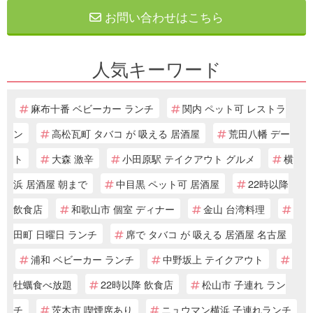
お問い合わせはこちら
人気キーワード
麻布十番 ベビーカー ランチ
関内 ペット可 レストラ
ン
高松瓦町 タバコ が 吸える 居酒屋
荒田八幡 デー
ト
大森 激辛
小田原駅 テイクアウト グルメ
横
浜 居酒屋 朝まで
中目黒 ペット可 居酒屋
22時以降
飲食店
和歌山市 個室 ディナー
金山 台湾料理
田町 日曜日 ランチ
席で タバコ が 吸える 居酒屋 名古屋
浦和 ベビーカー ランチ
中野坂上 テイクアウト
牡蠣食べ放題
22時以降 飲食店
松山市 子連れ ラン
チ
茨木市 喫煙席あり
ニュウマン横浜 子連れランチ