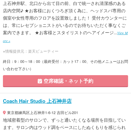
上石神井駅、北口から出て目の前、白で統一され清潔感のある
店内空間♪ ★お客様におくつろぎ頂く為に、ヘッドスパ専用の
個室や女性専用のフロアを設置致しました！ 受付カウンターに
は、常にレセプショニストがいるのでお待ちいただく事なくご
案内できます。 ★お客様とスタイリストのヘアイメージ...
View M
ore »
※情報提供元：楽天ビューティー
終日：9：00～18：00（最終受付：カット17：00、その他メニューはお問
い合わせ下さい）
空席確認・ネット予約
Coach Hair Studio 上石神井店
東京都練馬区上石神井1-6-12 吉田ビル201
地域密着型のサロンで、ずっと通いたくなる場所を目指してい
ます。サロン内はウッド調をベースにしたぬくもりを感じられ