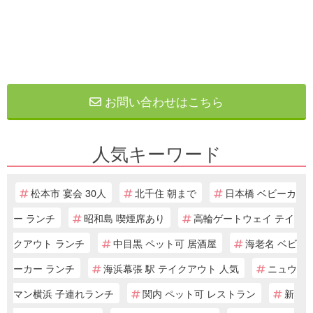
お問い合わせはこちら
人気キーワード
松本市 宴会 30人
北千住 朝まで
日本橋 ベビーカ
ー ランチ
昭和島 喫煙席あり
高輪ゲートウェイ テイ
クアウト ランチ
中目黒 ペット可 居酒屋
海老名 ベビ
ーカー ランチ
海浜幕張 駅 テイクアウト 人気
ニュウ
マン横浜 子連れランチ
関内 ペット可 レストラン
新