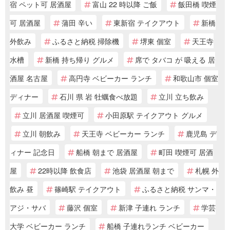
宿 ペット可 居酒屋
富山 22 時以降 ご飯
飯田橋 喫煙
可 居酒屋
蒲田 辛い
東新宿 テイクアウト
新橋
外飲み
ふるさと納税 掃除機
堺東 個室
天王寺
水槽
新橋 持ち帰り グルメ
席で タバコ が 吸える 居
酒屋 名古屋
高円寺 ベビーカー ランチ
和歌山市 個室
ディナー
石川 県 岩 牡蠣食べ放題
立川 立ち飲み
立川 居酒屋 喫煙可
小田原駅 テイクアウト グルメ
立川 朝飲み
天王寺 ベビーカー ランチ
鹿児島 デ
ィナー 記念日
船橋 朝まで 居酒屋
町田 喫煙可 居酒
屋
22時以降 飲食店
池袋 居酒屋 朝まで
札幌 外
飲み 昼
篠崎駅 テイクアウト
ふるさと納税 サンマ・
アジ・サバ
藤沢 個室
新津 子連れ ランチ
学芸
大学 ベビーカー ランチ
船橋 子連れランチ ベビーカー