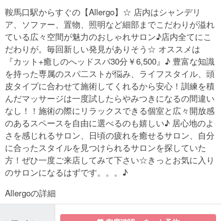
鞍馬口駅からすぐの【Allergo】☆ 店内はシャンデリ
ア、ソファー、置物、照明など細部までこだわりが溢れ
ている広々空間が魅力のおしゃれサロン♪店内全てにこ
だわりが。毎回新しい発見がありそう☆ オススメは
『カット+癒しのへッドスパ30分￥6,500』♪ 豊富な知識
を持った専属のスパ二ストが悩み、ライフスタイル、頭
皮タイプに合わせて施術してくれるから安心！訓練を積
んだマッサージは一度試したらやみつきになるの間違い
なし！！施術の際にリラックスできる個室と広々開放感
のあるスペースを自由に選べるのも嬉しい♪ 居心地のよ
さを感じれるサロン、日頃の疲れを癒せるサロン、自分
に合ったスタイルを見つけられるサロンを探していた
方！ぜひ一度ご来店してみて下さい☆きっとお気に入り
のサロンになるはずです。。。♪
Allergoの詳細