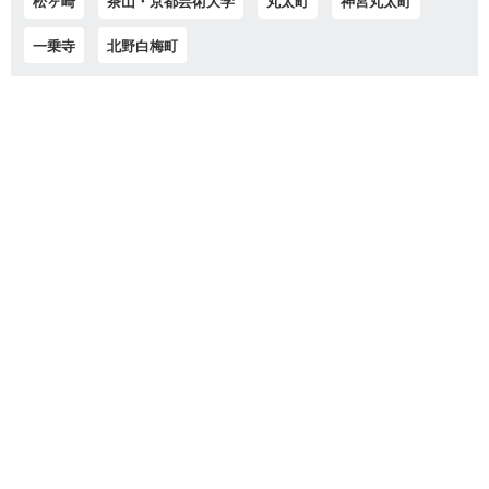
松ヶ崎
茶山・京都芸術大学
丸太町
神宮丸太町
一乗寺
北野白梅町