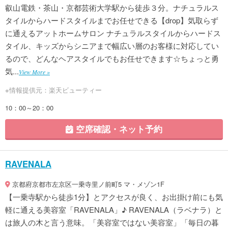
叡山電鉄・茶山・京都芸術大学駅から徒歩３分。ナチュラルス
タイルからハードスタイルまでお任せできる【drop】気取らず
に通えるアットホームサロン ナチュラルスタイルからハードス
タイル、キッズからシニアまで幅広い層のお客様に対応してい
るので、どんなヘアスタイルでもお任せできます☆ちょっと勇
気...
View More »
※情報提供元：楽天ビューティー
10：00～20：00
空席確認・ネット予約
RAVENALA
京都府京都市左京区一乗寺里ノ前町5 マ・メゾン1F
【一乗寺駅から徒歩1分】とアクセスが良く、お出掛け前にも気
軽に通える美容室「RAVENALA」♪ RAVENALA（ラベナラ）と
は旅人の木と言う意味。「美容室ではない美容室」「毎日の暮