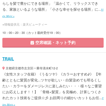
らしを髪で豊かにできる場所」「温かくて、リラックスでき
る、家族といるような場所」「小さな幸せを探せる場所」に...
Vi
ew More »
※情報提供元：楽天ビューティー
10：00～20：30（カット最終受付19：00）
空席確認・ネット予約
TRAIL
京都府京都市左京区一乗寺清水町12-2
《女性スタッフ在籍》《うるツヤ》《カラーおすすめ♪》 【年
齢とともに髪質が変化...ツヤが欲しい・白髪染めでも明るくし
たい・カラーをダメージレスに楽しみたい・・・様々なご要望
にお応えします！！】 「骨格×髪質」を見極め、計算しつくさ
れたカット技術をご提供☆彡 お顔周りの細かいカットもお任...
V
iew More »