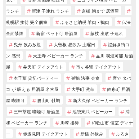
ランチ
新津 子連れ ランチ
京橋 朝まで 居酒屋
札幌駅 接待 完全個室
ふるさと納税 羊肉・鴨肉
伝法
全面禁煙
新宿 ペット可 居酒屋
藤枝 座敷 子連れ
曳舟 飲み放題
大曽根 昼飲み 土曜日
謎解き街コ
ン 感想
天王寺 ベビーカー ランチ
品川 喫煙可能 居酒
屋
弁天町 テイクアウト
市ヶ谷駅 テイクアウト
本千葉 貸切パーティー
巣鴨 法事 会食
席で タバ
コ が 吸える 居酒屋 名古屋
大手町 激辛
錦糸町 居酒
屋 喫煙可
勝山町 牡蠣
新大久保 ベビーカー ランチ
三軒茶屋 喫煙可 居酒屋
池袋東武 ベビーカー
浦
和 ベビーカー ランチ
川崎 接待
和歌山市 個室 ディナ
ー
赤坂見附 テイクアウト
新橋 外飲み
ふるさ