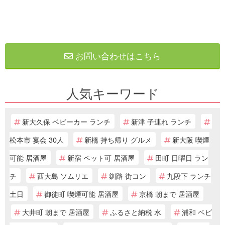
お問い合わせはこちら
人気キーワード
新大久保 ベビーカー ランチ
新津 子連れ ランチ
松本市 宴会 30人
新橋 持ち帰り グルメ
新大阪 喫煙
可能 居酒屋
新宿 ペット可 居酒屋
田町 日曜日 ラン
チ
西大島 ソムリエ
釧路 街コン
九段下 ランチ
土日
御徒町 喫煙可能 居酒屋
京橋 朝まで 居酒屋
大井町 朝まで 居酒屋
ふるさと納税 水
浦和 ベビ