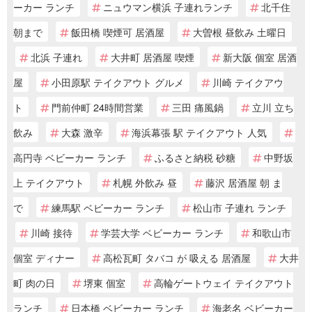
ーカー ランチ
ニュウマン横浜 子連れランチ
北千住
朝まで
飯田橋 喫煙可 居酒屋
大曽根 昼飲み 土曜日
北浜 子連れ
大井町 居酒屋 喫煙
新大阪 個室 居酒
屋
小田原駅 テイクアウト グルメ
川崎 テイクアウ
ト
門前仲町 24時間営業
三田 痛風鍋
立川 立ち
飲み
大森 激辛
海浜幕張 駅 テイクアウト 人気
高円寺 ベビーカー ランチ
ふるさと納税 砂糖
中野坂
上 テイクアウト
札幌 外飲み 昼
藤沢 居酒屋 朝 ま
で
練馬駅 ベビーカー ランチ
松山市 子連れ ランチ
川崎 接待
学芸大学 ベビーカー ランチ
和歌山市
個室 ディナー
高松瓦町 タバコ が 吸える 居酒屋
大井
町 肉の日
堺東 個室
高輪ゲートウェイ テイクアウト
ランチ
日本橋 ベビーカー ランチ
海老名 ベビーカー