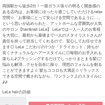
両国駅から徒歩2分！一面ガラス張りの明るく開放感の
ある店内は、お客様にゆったり過ごしていただけるrelax
空間☆「お客様にとって安らげる空間であるように…」
という思いが込められた、アットホームな雰囲気が人気
のサロン【hair&nail LeLe】 LeLeでは一人一人のお客様
を大切に、最初から最後まで一人のスタイリストさんが
責任を持って担当してくれるので、安心してお任せでき
ます◎ LeLe こだわりの1つが「ドライカット」持ちが
良くナチュラルなヘアースタイルに◎毎朝のお手入れも
楽ちん♪ブラッシングするだけでしっかりまとまる髪に!
悩みも解消…クセを自在に操り、理想のフォルムを創る
ことができますよ☆ 髪もココロも大満足☆リラックス
できる空間で癒されながら、ワンランク上のスタイルに
♪♪
LeLe hairの詳細