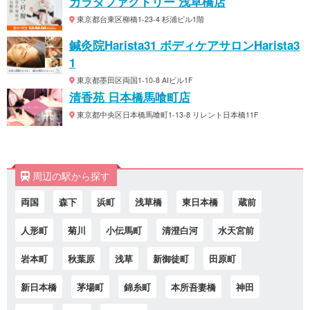
カラダファクトリー 浅草橋店
東京都台東区柳橋1-23-4 杉浦ビル1階
鍼灸院Harista31 ボディケアサロンHarista3
1
東京都墨田区両国1-10-8 AIビル1F
清香苑 日本橋馬喰町店
東京都中央区日本橋馬喰町1-13-8 リレント日本橋11F
周辺の駅から探す
両国
森下
浜町
浅草橋
東日本橋
蔵前
人形町
菊川
小伝馬町
清澄白河
水天宮前
岩本町
秋葉原
浅草
新御徒町
田原町
新日本橋
茅場町
錦糸町
本所吾妻橋
神田