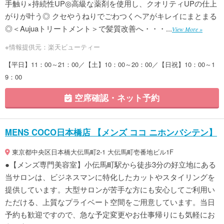
手触り×持続性UP◎高級な薬剤を使用し、クオリティUPの仕上
がりが叶う◎ クセやうねりでごわつくヘアがキレイにまとまる
◎＜Aujuaトリートメント＞で髪質改善へ・・・...
View More »
※情報提供元：楽天ビューティー
【平日】11：00～21：00／【土】10：00～20：00／【日祝】10：00～1
9：00
空席確認・ネット予約
MENS COCO日本橋店 【メンズ ココ ニホンバシテン】
東京都中央区日本橋大伝馬町2-1 大伝馬町壱番地ビル1F
●【メンズ専門美容室】小伝馬町駅から徒歩3分の好立地にある
当サロンは、ビジネスマンに特化したカットやスタイリングを
提供しています。大型サロンが苦手な方にも安心してご利用い
ただける、上質なプライベート空間をご用意しています。当日
予約も歓迎ですので、急な予定変更やお仕事帰りにも気軽にお