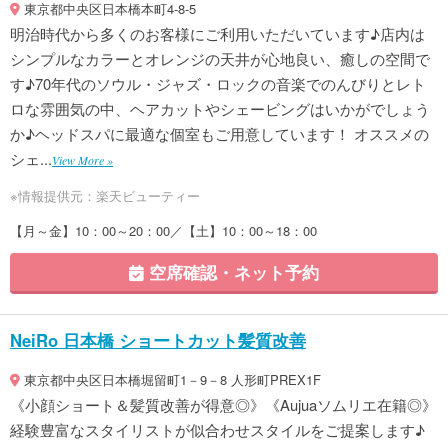
東京都中央区日本橋本町4-8-5
明治時代から多くのお客様にご利用いただいています♪店内は
シンプルなカラーとオレンジの天井が心地良い、癒しの空間で
す♪70年代のソウル・ジャズ・ロックの音楽でのんびりとレト
ロな雰囲気の中、ヘアカットやシェービングはいかがでしょう
か♪ヘッドスパに最適な個室もご用意しています！ オススメの
シェ...
View More »
※情報提供元：楽天ビューティー
【月～金】10：00～20：00／【土】10：00～18：00
空席確認・ネット予約
NeiRo 日本橋 ショートカット髪質改善
東京都中央区日本橋堀留町1－9－8 人形町PREX1F
《小顔ショート＆髪質改善が得意◎》《Aujuaソムリエ在籍◎》
経験豊富なスタイリストが似合わせスタイルをご提案します♪