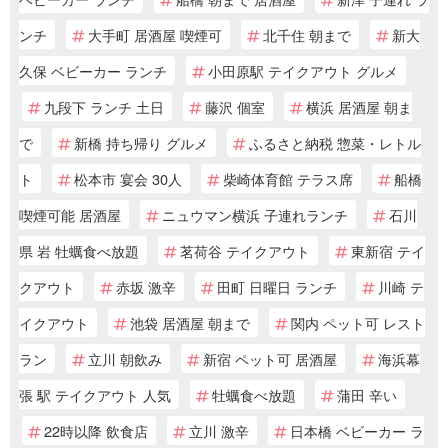
ンチ
大手町 居酒屋 喫煙可
北千住 朝まで
新大
久保 ベビーカー ランチ
小田原駅 テイクアウト グルメ
九段下 ランチ 土日
藤沢 個室
横浜 居酒屋 朝ま
で
新橋 持ち帰り グルメ
ふるさと納税 惣菜・レトル
ト
松本市 宴会 30人
柴崎体育館 テラス席
船橋
喫煙可能 居酒屋
ニュウマン横浜 子連れランチ
石川
県 岩 牡蠣食べ放題
茗荷谷 テイクアウト
東新宿 テイ
クアウト
赤坂 激辛
田町 日曜日 ランチ
川崎 テ
イクアウト
池袋 居酒屋 朝まで
関内 ペット可 レスト
ラン
立川 朝飲み
新宿 ペット可 居酒屋
海浜幕
張 駅 テイクアウト 人気
牡蠣食べ放題
蒲田 辛い
22時以降 飲食店
立川 激辛
日本橋 ベビーカー ラ