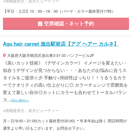
※情報提供元：楽天ビューティー
【平日・土日】10：00～19：00（パーマ・カラー最終受付17時）
空席確認・ネット予約
Agu hair carnet 放出駅前店【アグ ヘアー カルネ】
大阪府大阪市鶴見区放出東3-31-33 バンブービル2F
《高いカット技術》《デザインカラー》 イメージを変えたい・
似合うデザインが見つからない・・・あなたのお悩みに合うス
タイルをご提供☆彡 手触り×持続性ばっちり！！うるうるカラ
ーでクオリティの高い仕上がりに◎ カラーチェンジで雰囲気を
変えて新しい自分◎カットにカラーも合わせてトータルバラン
ス...
View More »
※情報提供元：楽天ビューティー
月～日/9:00～21:00(カット最終受付20:00) ＊年末年始は除く 閉店時間が
通常より早い日もございます。お問合せ下さい。