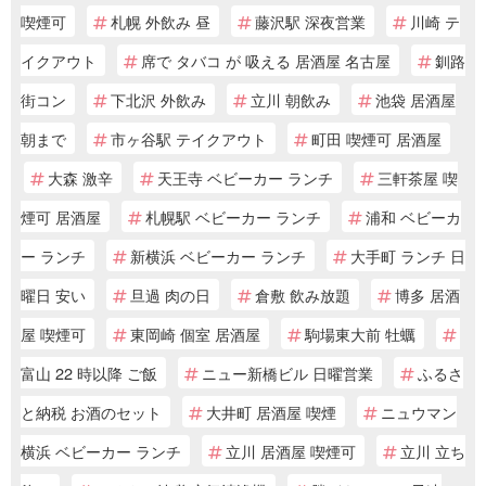
喫煙可
札幌 外飲み 昼
藤沢駅 深夜営業
川崎 テ
イクアウト
席で タバコ が 吸える 居酒屋 名古屋
釧路
街コン
下北沢 外飲み
立川 朝飲み
池袋 居酒屋
朝まで
市ヶ谷駅 テイクアウト
町田 喫煙可 居酒屋
大森 激辛
天王寺 ベビーカー ランチ
三軒茶屋 喫
煙可 居酒屋
札幌駅 ベビーカー ランチ
浦和 ベビーカ
ー ランチ
新横浜 ベビーカー ランチ
大手町 ランチ 日
曜日 安い
旦過 肉の日
倉敷 飲み放題
博多 居酒
屋 喫煙可
東岡崎 個室 居酒屋
駒場東大前 牡蠣
富山 22 時以降 ご飯
ニュー新橋ビル 日曜営業
ふるさ
と納税 お酒のセット
大井町 居酒屋 喫煙
ニュウマン
横浜 ベビーカー ランチ
立川 居酒屋 喫煙可
立川 立ち