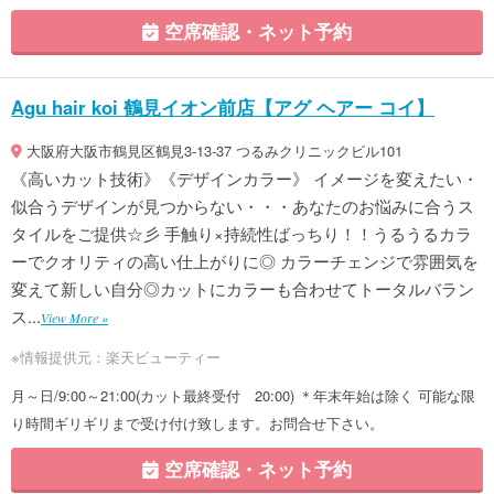
空席確認・ネット予約
Agu hair koi 鶴見イオン前店【アグ ヘアー コイ】
大阪府大阪市鶴見区鶴見3-13-37 つるみクリニックビル101
《高いカット技術》《デザインカラー》 イメージを変えたい・
似合うデザインが見つからない・・・あなたのお悩みに合うス
タイルをご提供☆彡 手触り×持続性ばっちり！！うるうるカラ
ーでクオリティの高い仕上がりに◎ カラーチェンジで雰囲気を
変えて新しい自分◎カットにカラーも合わせてトータルバラン
ス...
View More »
※情報提供元：楽天ビューティー
月～日/9:00～21:00(カット最終受付 20:00) ＊年末年始は除く 可能な限
り時間ギリギリまで受け付け致します。お問合せ下さい。
空席確認・ネット予約