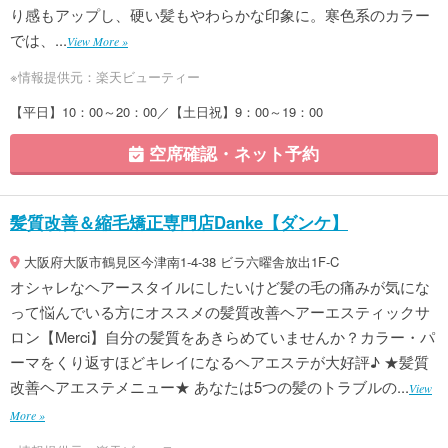
り感もアップし、硬い髪もやわらかな印象に。寒色系のカラー
では、...
View More »
※情報提供元：楽天ビューティー
【平日】10：00～20：00／【土日祝】9：00～19：00
空席確認・ネット予約
髪質改善＆縮毛矯正専門店Danke【ダンケ】
大阪府大阪市鶴見区今津南1-4-38 ビラ六曜舎放出1F-C
オシャレなヘアースタイルにしたいけど髪の毛の痛みが気にな
って悩んでいる方にオススメの髪質改善ヘアーエスティックサ
ロン【Merci】自分の髪質をあきらめていませんか？カラー・パ
ーマをくり返すほどキレイになるヘアエステが大好評♪ ★髪質
改善ヘアエステメニュー★ あなたは5つの髪のトラブルの...
View
More »