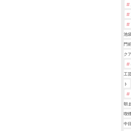
池袋
門前
ク
工
ト
朝
喫
中目