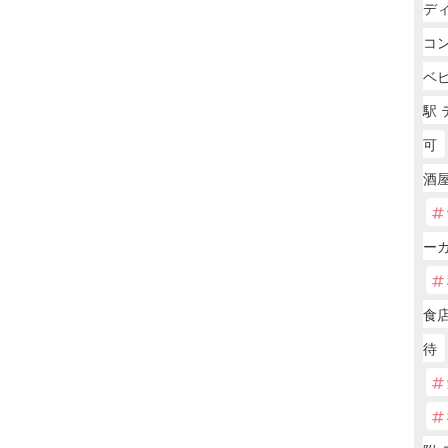
デ
コン
ベ
駅
可
酒屋
ー
食
待