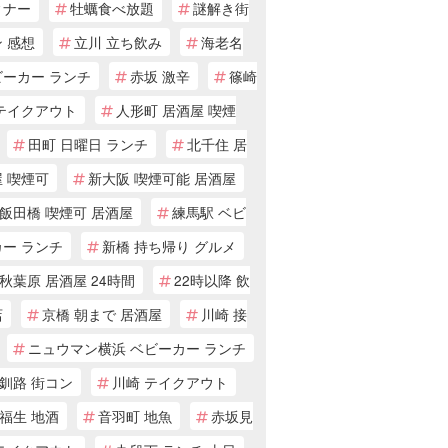
ィナー
牡蠣食べ放題
謎解き街
 感想
立川 立ち飲み
海老名
ビーカー ランチ
赤坂 激辛
篠崎
 テイクアウト
人形町 居酒屋 喫煙
田町 日曜日 ランチ
北千住 居
 喫煙可
新大阪 喫煙可能 居酒屋
飯田橋 喫煙可 居酒屋
練馬駅 ベビ
カー ランチ
新橋 持ち帰り グルメ
秋葉原 居酒屋 24時間
22時以降 飲
店
京橋 朝まで 居酒屋
川崎 接
ニュウマン横浜 ベビーカー ランチ
釧路 街コン
川崎 テイクアウト
福生 地酒
音羽町 地魚
赤坂見