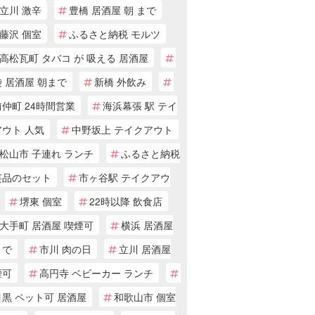
立川 激辛
豊橋 居酒屋 朝 まで
藤沢 個室
ふるさと納税 モルツ
高松瓦町 タバコ が 吸える 居酒屋
 居酒屋 朝まで
新橋 外飲み
仲町 24時間営業
海浜幕張 駅 テイ
アウト 人気
中野坂上 テイクアウト
松山市 子連れ ランチ
ふるさと納税
芸品のセット
市ヶ谷駅 テイクアウ
堺東 個室
22時以降 飲食店
大手町 居酒屋 喫煙可
横浜 居酒屋
まで
市川 肉の日
立川 居酒屋
煙可
高円寺 ベビーカー ランチ
黒 ペット可 居酒屋
和歌山市 個室