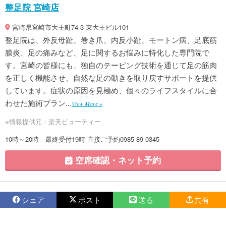
整足院 宮崎店
宮崎県宮崎市大王町74-3 東大王ビル101
整足院は、外反母趾、巻き爪、内反小趾、モートン病、足底筋
膜炎、足の痛みなど、足に関するお悩みに特化した専門院で
す。宮崎の皆様にも、独自のテーピング技術を通じて足の筋肉
を正しく機能させ、自然な足の動きを取り戻すサポートを提供
しています。症状の原因を見極め、個々のライフスタイルに合
わせた施術プラン...
View More »
※情報提供元：楽天ビューティー
10時～20時 最終受付19時 直接ご予約0985 89 0345
空席確認・ネット予約
シェア
ポスト
送る
共有