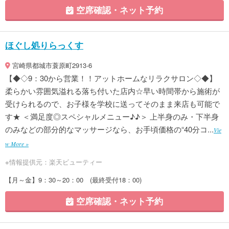
空席確認・ネット予約
ほぐし処りらっくす
宮崎県都城市蓑原町2913-6
【◆◇9：30から営業！！アットホームなリラクサロン◇◆】
柔らかい雰囲気溢れる落ち付いた店内☆早い時間帯から施術が
受けられるので、お子様を学校に送ってそのまま来店も可能で
す★ ＜満足度◎スペシャルメニュー♪♪＞ 上半身のみ・下半身
のみなどの部分的なマッサージなら、お手頃価格の“40分コ...
Vie
w More »
※情報提供元：楽天ビューティー
【月～金】9：30～20：00 (最終受付18：00)
空席確認・ネット予約