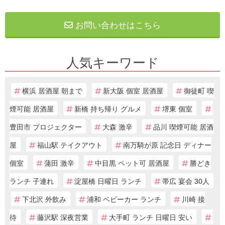
お問い合わせはこちら
人気キーワード
横浜 居酒屋 朝まで
新大阪 個室 居酒屋
御徒町 喫
煙可能 居酒屋
新橋 持ち帰り グルメ
堺東 個室
豊田市 プロジェクター
大森 激辛
品川 喫煙可能 居酒
屋
福山駅 テイクアウト
南万騎が原 記念日 ディナー
個室
蒲田 激辛
中目黒 ペット可 居酒屋
勝どき
ランチ 子連れ
淀屋橋 日曜日 ランチ
帯広 宴会 30人
下北沢 外飲み
浦和 ベビーカー ランチ
川崎 接
待
藤沢駅 深夜営業
大手町 ランチ 日曜日 安い