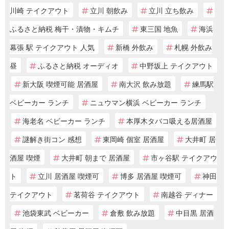
川崎 テイクアウト
立川 朝飲み
立川 立ち飲み
ふるさと納税 梅干・漬物・キムチ
東三国 地魚
海浜
幕張 駅 テイクアウト 人気
新橋 外飲み
札幌 外飲み
昼
ふるさと納税 オーディオ
中野坂上 テイクアウト
新大阪 喫煙可能 居酒屋
南大沢 飲み放題
練馬駅
ベビーカー ランチ
ニュウマン横浜 ベビーカー ランチ
海老名 ベビーカー ランチ
本厚木タバコ吸える居酒屋
謎解き街コン 感想
東岡崎 個室 居酒屋
大井町 居
酒屋 喫煙
大井町 朝まで 居酒屋
市ヶ谷駅 テイクアウ
ト
立川 居酒屋 喫煙可
博多 居酒屋 喫煙可
神田
テイクアウト
茗荷谷 テイクアウト
南越谷 ディナー
池袋東武 ベビーカー
倉敷 飲み放題
中目黒 居酒