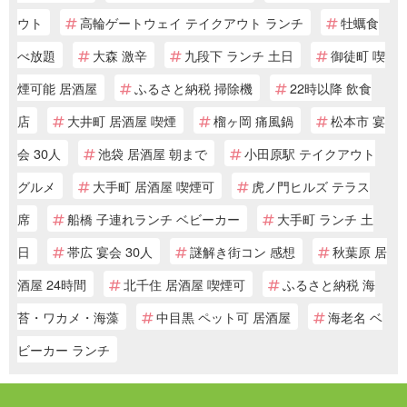
ウト
高輪ゲートウェイ テイクアウト ランチ
牡蠣食
べ放題
大森 激辛
九段下 ランチ 土日
御徒町 喫
煙可能 居酒屋
ふるさと納税 掃除機
22時以降 飲食
店
大井町 居酒屋 喫煙
榴ヶ岡 痛風鍋
松本市 宴
会 30人
池袋 居酒屋 朝まで
小田原駅 テイクアウト
グルメ
大手町 居酒屋 喫煙可
虎ノ門ヒルズ テラス
席
船橋 子連れランチ ベビーカー
大手町 ランチ 土
日
帯広 宴会 30人
謎解き街コン 感想
秋葉原 居
酒屋 24時間
北千住 居酒屋 喫煙可
ふるさと納税 海
苔・ワカメ・海藻
中目黒 ペット可 居酒屋
海老名 ベ
ビーカー ランチ