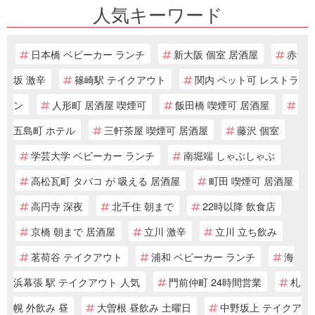
人気キーワード
日本橋 ベビーカー ランチ
新大阪 個室 居酒屋
赤
坂 激辛
篠崎駅 テイクアウト
関内 ペット可 レストラ
ン
人形町 居酒屋 喫煙可
飯田橋 喫煙可 居酒屋
五島町 ホテル
三軒茶屋 喫煙可 居酒屋
藤沢 個室
学芸大学 ベビーカー ランチ
南堀端 しゃぶしゃぶ
高松瓦町 タバコ が 吸える 居酒屋
町田 喫煙可 居酒屋
高円寺 深夜
北千住 朝まで
22時以降 飲食店
京橋 朝まで 居酒屋
立川 激辛
立川 立ち飲み
茗荷谷 テイクアウト
浦和 ベビーカー ランチ
海
浜幕張 駅 テイクアウト 人気
門前仲町 24時間営業
札
幌 外飲み 昼
大曽根 昼飲み 土曜日
中野坂上 テイクア