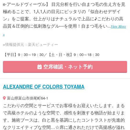
e-アールドヴィーヴル】 目元分析を行い自まつ毛の生え方を見
極めることで、1人1人の目元にピッタリの『似合わせデザイ
ン』をご提案。仕上がりはナチュラルで上品に♪こだわりの高
品質＆圧倒的に低刺激なグル―を使用！自まつ毛をい...
View More
»
※情報提供元：楽天ビューティー
【平日】9：30～19：30／【土・日・祝】9：00～18：30
空席確認・ネット予約
ALEXANDRE OF COLORS TOYAMA
富山県富山市掛尾町64-1
こだわりの空間とサービスでお客様をお迎えいたします。まる
で高級ホテルのような空間で、感性を刺激する物語が始まりま
す。施術ブースは、白と黒を基調にしたコントラストが先進的
なクリエイティブな空間…☆席に通されただけで高揚感が溢れ