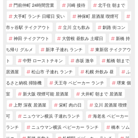
門前仲町 24時間営業
川崎 接待
北千住 朝まで
大手町 ランチ 日曜日 安い
神保町 居酒屋 喫煙可
市ヶ谷駅 テイクアウト
立川 立ち飲み
釧路 街コン
神田 テイクアウト
大曽根 昼飲み 土曜日
新橋 持
ち帰り グルメ
新津 子連れ ランチ
東新宿 テイクアウ
ト
中野 ローストチキン
赤坂 激辛
船橋 朝まで
居酒屋
松山市 子連れ ランチ
札幌 外飲み 昼
ふ
るさと納税 掃除機
天王寺 ベビーカー ランチ
堺東 個
室
新大阪 喫煙可能 居酒屋
大井町 朝まで 居酒屋
上野 深夜 居酒屋
栄町 肉の日
立川 居酒屋 喫煙
可
ニュウマン横浜 子連れランチ
海老名 ベビーカー
ランチ
ニュウマン横浜 ベビーカー ランチ
橋本 ソム
リエ
新橋 外飲み
札幌駅 ベビーカー ランチ
川