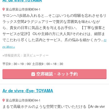
富山県富山市掛尾町64-1
サロンへ1歩踏み入れると…そこはいつもの喧騒を忘れさせるリ
ラックス空間♪ラグジュアリーで贅沢な雰囲気を味わいなが
ら、貴女の日常に気品と美を与えるお手伝い。 【丁寧な接客と
サービスが定評】 OLや主婦の方に大人気!!そのわけは、細部ま
でこだわり尽くした店内とサービス。爪の悩みを細かくカウ...
Vi
ew More »
※情報提供元：楽天ビューティー
平日9：30～19：00/ 土日祝9：00～18：30
空席確認・ネット予約
Ar de vivre -Eye- TOYAMA
富山県富山市掛尾町64-1
まるで高級ホテルのような空間で寛いでいただける【Ar de vivr