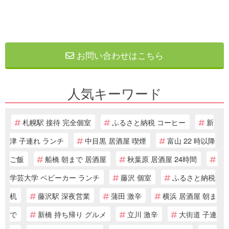
お問い合わせはこちら
人気キーワード
札幌駅 接待 完全個室
ふるさと納税 コーヒー
新
津 子連れ ランチ
中目黒 居酒屋 喫煙
富山 22 時以降
ご飯
船橋 朝まで 居酒屋
秋葉原 居酒屋 24時間
学芸大学 ベビーカー ランチ
藤沢 個室
ふるさと納税
机
藤沢駅 深夜営業
蒲田 激辛
横浜 居酒屋 朝ま
で
新橋 持ち帰り グルメ
立川 激辛
大街道 子連