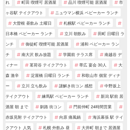
れ
町田 喫煙可 居酒屋
品川 喫煙可能 居酒屋
市
ヶ谷駅 テイクアウト
ニュウマン横浜 ベビーカー ランチ
大曽根 昼飲み 土曜日
札幌駅 ベビーカー ランチ
日本橋 ベビーカー ランチ
立川 朝飲み
田町 日曜日 ラ
ンチ
御徒町 喫煙可能 居酒屋
浦和 ベビーカー ラン
チ
南大沢 飲み放題
学園前 テラス席
南越谷 デ
ィナー
茗荷谷 テイクアウト
帯広 宴会 30人
大
森 激辛
淀屋橋 日曜日 ランチ
和歌山市 個室 ディナ
ー
立川 立ち飲み
謎解き街コン 感想
中野坂上
テイクアウト
練馬駅 ベビーカー ランチ
新潟 駅前 居
酒屋 朝 まで
釧路 街コン
門前仲町 24時間営業
赤坂見附 テイクアウト
向原 痛風鍋
海浜幕張 駅 テイ
クアウト 人気
札幌 外飲み 昼
大井町 朝まで 居酒屋