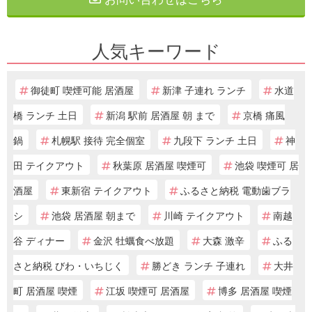
人気キーワード
御徒町 喫煙可能 居酒屋
新津 子連れ ランチ
水道
橋 ランチ 土日
新潟 駅前 居酒屋 朝 まで
京橋 痛風
鍋
札幌駅 接待 完全個室
九段下 ランチ 土日
神
田 テイクアウト
秋葉原 居酒屋 喫煙可
池袋 喫煙可 居
酒屋
東新宿 テイクアウト
ふるさと納税 電動歯ブラ
シ
池袋 居酒屋 朝まで
川崎 テイクアウト
南越
谷 ディナー
金沢 牡蠣食べ放題
大森 激辛
ふる
さと納税 びわ・いちじく
勝どき ランチ 子連れ
大井
町 居酒屋 喫煙
江坂 喫煙可 居酒屋
博多 居酒屋 喫煙