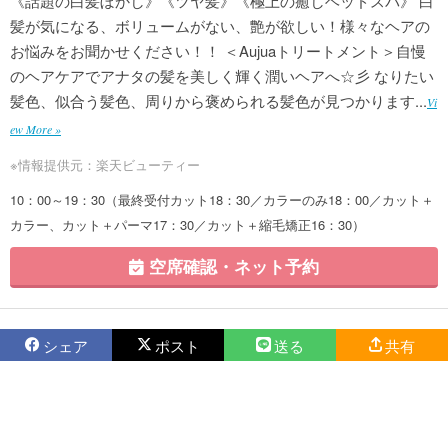
《話題の白髪ぼかし》《ツヤ髪》《極上の癒しヘッドスパ》 白
髪が気になる、ボリュームがない、艶が欲しい！様々なヘアの
お悩みをお聞かせください！！ ＜Aujuaトリートメント＞自慢
のヘアケアでアナタの髪を美しく輝く潤いヘアへ☆彡 なりたい
髪色、似合う髪色、周りから褒められる髪色が見つかります...
Vi
ew More »
※情報提供元：楽天ビューティー
10：00～19：30（最終受付カット18：30／カラーのみ18：00／カット＋
カラー、カット＋パーマ17：30／カット＋縮毛矯正16：30）
空席確認・ネット予約
シェア
ポスト
送る
共有