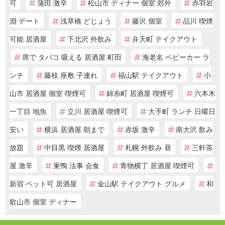
可
蒲田 激辛
松山市 ディナー 個室 郊外
赤羽岩
淵 デート
浅草橋 どじょう
藤沢 個室
品川 喫煙
可能 居酒屋
下北沢 外飲み
弁天町 テイクアウト
席で タバコ 吸える 居酒屋 町田
海老名 ベビーカー ラ
ンチ
藤枝 座敷 子連れ
福山駅 テイクアウト
小
山市 居酒屋 個室 喫煙可
錦糸町 居酒屋 喫煙可
六本木
一丁目 地魚
立川 居酒屋 喫煙可
大手町 ランチ 日曜日
安い
横浜 居酒屋 朝まで
赤坂 激辛
南大沢 飲み
放題
中目黒 喫煙 居酒屋
札幌 外飲み 昼
三軒茶
屋 激辛
巣鴨 法事 会食
青物横丁 居酒屋 喫煙可
新宿 ペット可 居酒屋
金山駅 テイクアウト グルメ
和
歌山市 個室 ディナー