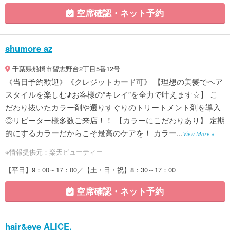
空席確認・ネット予約
shumore az
千葉県船橋市習志野台2丁目5番12号
《当日予約歓迎》《クレジットカード可》 【理想の美髪でヘア
スタイルを楽しむ♪お客様の”キレイ”を全力で叶えます☆】 こ
だわり抜いたカラー剤や選りすぐりのトリートメント剤を導入
◎リピーター様多数ご来店！！ 【カラーにこだわりあり】 定期
的にするカラーだからこそ最高のケアを！ カラー...
View More »
※情報提供元：楽天ビューティー
【平日】9：00～17：00／【土・日・祝】8：30～17：00
空席確認・ネット予約
hair&eye ALICE.