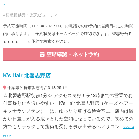
»
※情報提供元：楽天ビューティー
予約可能時間（11：00～18：00）お電話での御予約は営業日のこの時間
内に承ります。 予約状況はホームページで確認できます。習志野台Ｆ
ｏｓｓｅｔｔｅ予約で検索ください。
空席確認・ネット予約
K's Hair 北習志野店
千葉県船橋市習志野台3-18-25 1F
☆北習志野駅徒歩1分☆ アクセス良好！夜18時までの営業でお
仕事帰りにも通いやすい「K's Hair 北習志野店（ケーズ ヘアー
キタナラシノテン）」は、ゆったり寛げる待合室に、店内は温
かい日差しが入る広々とした空間になっているので、初めての
方でもリラックして施術を受ける事が出来るヘアサロン...
View M
ore »