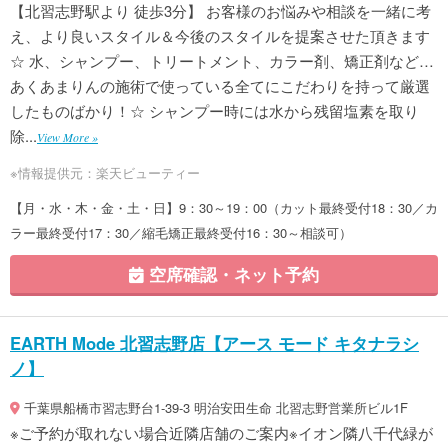
【北習志野駅より 徒歩3分】 お客様のお悩みや相談を一緒に考
え、より良いスタイル＆今後のスタイルを提案させた頂きます
☆ 水、シャンプー、トリートメント、カラー剤、矯正剤など…
あくあまりんの施術で使っている全てにこだわりを持って厳選
したものばかり！☆ シャンプー時には水から残留塩素を取り
除...
View More »
※情報提供元：楽天ビューティー
【月・水・木・金・土・日】9：30～19：00（カット最終受付18：30／カ
ラー最終受付17：30／縮毛矯正最終受付16：30～相談可）
空席確認・ネット予約
EARTH Mode 北習志野店【アース モード キタナラシ
ノ】
千葉県船橋市習志野台1-39-3 明治安田生命 北習志野営業所ビル1F
※ご予約が取れない場合近隣店舗のご案内※イオン隣八千代緑が