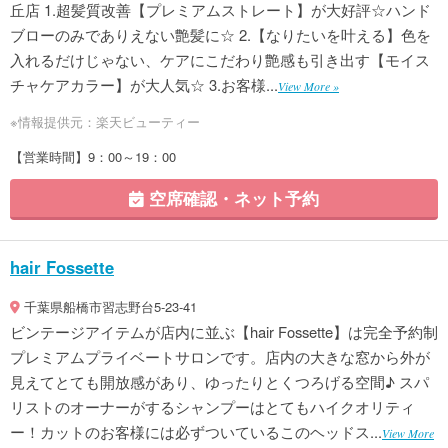
丘店 1.超髪質改善【プレミアムストレート】が大好評☆ハンド
ブローのみでありえない艶髪に☆ 2.【なりたいを叶える】色を
入れるだけじゃない、ケアにこだわり艶感も引き出す【モイス
チャケアカラー】が大人気☆ 3.お客様...
View More »
※情報提供元：楽天ビューティー
【営業時間】9：00～19：00
空席確認・ネット予約
hair Fossette
千葉県船橋市習志野台5-23-41
ビンテージアイテムが店内に並ぶ【hair Fossette】は完全予約制
プレミアムプライベートサロンです。店内の大きな窓から外が
見えてとても開放感があり、ゆったりとくつろげる空間♪ スパ
リストのオーナーがするシャンプーはとてもハイクオリティ
ー！カットのお客様には必ずついているこのヘッドス...
View More