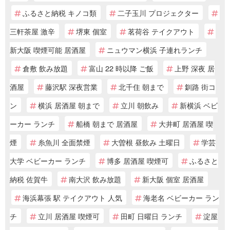
ふるさと納税 キノコ類
二子玉川 プロジェクター
三軒茶屋 激辛
堺東 個室
茗荷谷 テイクアウト
新大阪 喫煙可能 居酒屋
ニュウマン横浜 子連れランチ
倉敷 飲み放題
富山 22 時以降 ご飯
上野 深夜 居
酒屋
藤沢駅 深夜営業
北千住 朝まで
釧路 街コ
ン
横浜 居酒屋 朝まで
立川 朝飲み
新横浜 ベビ
ーカー ランチ
船橋 朝まで 居酒屋
大井町 居酒屋 喫
煙
糸魚川 全面禁煙
大曽根 昼飲み 土曜日
学芸
大学 ベビーカー ランチ
博多 居酒屋 喫煙可
ふるさと
納税 佐賀牛
南大沢 飲み放題
新大阪 個室 居酒屋
海浜幕張 駅 テイクアウト 人気
海老名 ベビーカー ラン
チ
立川 居酒屋 喫煙可
田町 日曜日 ランチ
淀屋