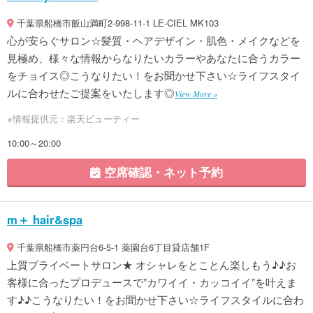
千葉県船橋市飯山満町2-998-11-1 LE-CIEL MK103
心が安らぐサロン☆髪質・ヘアデザイン・肌色・メイクなどを
見極め、様々な情報からなりたいカラーやあなたに合うカラー
をチョイス◎こうなりたい！をお聞かせ下さい☆ライフスタイ
ルに合わせたご提案をいたします◎
View More »
※情報提供元：楽天ビューティー
10:00～20:00
空席確認・ネット予約
m＋ hair&spa
千葉県船橋市薬円台6-5-1 薬園台6丁目貸店舗1F
上質プライベートサロン★ オシャレをとことん楽しもう♪♪お
客様に合ったプロデュースで”カワイイ・カッコイイ”を叶えま
す♪♪こうなりたい！をお聞かせ下さい☆ライフスタイルに合わ