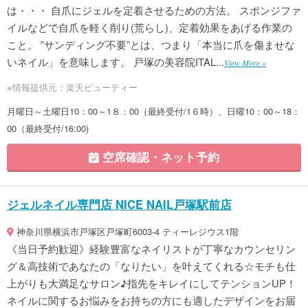
は・・・ 自爪にジェルを定着させるための方法。 スポンジファ
イルなどで自爪を軽く削り(荒らし)、定着効果をあげる作業の
こと。 ”サンディング不要”とは、つまり「本当に爪を傷ませな
いネイル」を意味します。 戸塚の美容院ITAL...
View More »
※情報提供元：楽天ビューティー
月曜日～土曜日10：00～1８：00（最終受付/1６時）、日曜10：00～18：
00（最終受付/16:00)
空席確認・ネット予約
ジェルネイル専門店 NICE NAIL戸塚駅前店
神奈川県横浜市戸塚区戸塚町6003-4 ティーレジウス1階
《当日予約歓迎》経験豊富なネイリストが丁寧なカウンセリン
グ＆高技術であなたの「なりたい」を叶えてくれる☆モチも仕
上がりも大満足なサロン♪指先をキレイにしてテンションUP！
ネイルに関するお悩みをお持ちの方にも適したデザインをお届