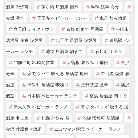
酒屋 喫煙可
茅ヶ崎 居酒屋 個室
巣鴨 法事 会食
赤坂 激辛
天王寺 ベビーカー ランチ
曳舟 飲み放題
弁天町 テイクアウト
京橋 朝まで 居酒屋
小山市
居酒屋 個室 喫煙可
北千住 居酒屋 喫煙可
練馬駅 ベビ
ーカー ランチ
池袋 居酒屋 朝まで
石川町 ホテル
門前仲町 24時間営業
大曽根 昼飲み 土曜日
金沢
激辛
席で タバコ 吸える 居酒屋 町田
中目黒 喫煙 居
酒屋
神保町 居酒屋 喫煙可
三軒茶屋 激辛
藤沢
個室
日本橋 ベビーカー ランチ
横浜 居酒屋 朝まで
新大久保 ベビーカー ランチ
席で タバコ が 吸える 居
酒屋 名古屋
札幌 外飲み 昼
池袋 喫煙可 居酒屋
金沢 牡蠣食べ放題
ニュウマン横浜 ベビーカー ランチ