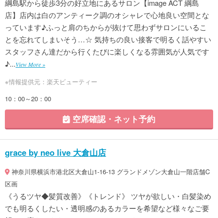
綱島駅から徒歩3分の好立地にあるサロン【image ACT 綱島
店】店内は白のアンティーク調のオシャレで心地良い空間とな
っています♪ふっと肩のちからが抜けて思わずサロンにいるこ
とを忘れてしまいそう…☆ 気持ちの良い接客で明るく話やすい
スタッフさん達だから行くたびに楽しくなる雰囲気が人気です
♪...
View More »
※情報提供元：楽天ビューティー
10：00～20：00
空席確認・ネット予約
grace by neo live 大倉山店
神奈川県横浜市港北区大倉山1-16-13 グランドメゾン大倉山一階店舗C
区画
《うるツヤ◆髪質改善》《トレンド》 ツヤが欲しい・白髪染め
でも明るくしたい・透明感のあるカラーを希望など様々なご要