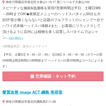
神奈川県横浜市港北区大倉山1-15-17 第二リベルテ大倉山103
スピーディな施術&低価格を実現!!営業時間は平日、土曜日9時
～20時までOK!◆夜限定メニューのヘッドスパタイム50分も大
好評!首が痛くならない!と話題のフルフラットのシャンプー台で
ハワイ式本格ヘッドスパ体験♪また，お客様にリラックスして
頂けるように店内には植物を多く設置しスパタイムではシャ
ン...
View More »
※情報提供元：楽天ビューティー
【平日、土曜日】9：00～21：00／【日祝】9：00～19：00（カラーの受
付時間は閉店時間の1時間前まで ヘッドスパの受付時間はコースによりま
す）
空席確認・ネット予約
髪質改善 image ACT 綱島 美容室
神奈川県横浜市港北区綱島西2-11-29