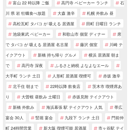
富山 22 時以降 ご飯
高円寺 ベビーカー ランチ
石
川 県 岩 牡蠣食べ放題
大森 激辛
札幌 外飲み 昼
高松瓦町 タバコ が 吸える 居酒屋
田町 日曜日 ランチ
池袋東武 ベビーカー
和歌山市 個室 ディナー
席
で タバコ が 吸える 居酒屋 名古屋
藤沢 個室
川崎 テ
イクアウト
新橋 持ち帰り グルメ
横浜 居酒屋 朝ま
で
高円寺 深夜
ふるさと納税 よなよなエール
大手町 ランチ 土日
人形町 居酒屋 喫煙可
赤坂 激辛
北千住 朝まで
22時以降 飲食店
茨木市 喫煙席あ
り
大曽根 昼飲み 土曜日
赤坂見附 テイクアウト
新橋 外飲み
海浜幕張 駅 テイクアウト 人気
帯広
宴会 30人
竪堀 宴会
九段下 ランチ 土日
門前仲
町 24時間営業
新大阪 喫煙可能 居酒屋
市ヶ谷駅 テイ