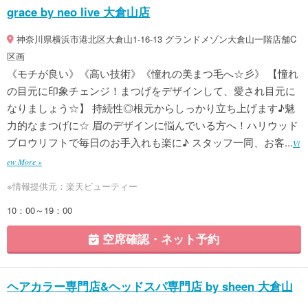
grace by neo live 大倉山店
神奈川県横浜市港北区大倉山1-16-13 グランドメゾン大倉山一階店舗C
区画
《モチが良い》《高い技術》《憧れの美まつ毛へ☆彡》 【憧れ
の目元に印象チェンジ！まつげをデザインして、愛され目元に
なりましょう☆】 持続性◎根元からしっかり立ち上げます♪魅
力的なまつげに☆ 眉のデザインに悩んでいる方へ！ハリウッド
ブロウリフトで毎日のお手入れも楽に♪ スタッフ一同、お客...
Vi
ew More »
※情報提供元：楽天ビューティー
10：00～19：00
空席確認・ネット予約
ヘアカラー専門店&ヘッドスパ専門店 by sheen 大倉山