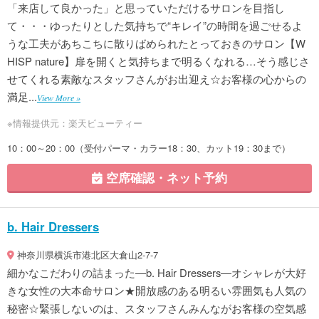
「来店して良かった」と思っていただけるサロンを目指し
て・・・ゆったりとした気持ちで“キレイ”の時間を過ごせるよ
うな工夫があちこちに散りばめられたとっておきのサロン【W
HISP nature】扉を開くと気持ちまで明るくなれる…そう感じさ
せてくれる素敵なスタッフさんがお出迎え☆お客様の心からの
満足...
View More »
※情報提供元：楽天ビューティー
10：00～20：00（受付パーマ・カラー18：30、カット19：30まで）
空席確認・ネット予約
b. Hair Dressers
神奈川県横浜市港北区大倉山2-7-7
細かなこだわりの詰まった―b. Hair Dressers―オシャレが大好
きな女性の大本命サロン★開放感のある明るい雰囲気も人気の
秘密☆緊張しないのは、スタッフさんみんながお客様の空気感