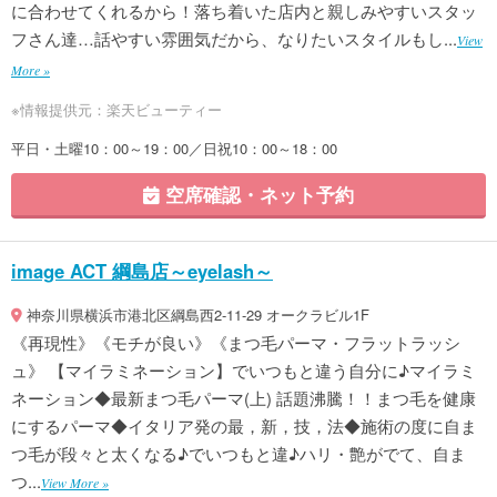
に合わせてくれるから！落ち着いた店内と親しみやすいスタッ
フさん達…話やすい雰囲気だから、なりたいスタイルもし...
View
More »
※情報提供元：楽天ビューティー
平日・土曜10：00～19：00／日祝10：00～18：00
空席確認・ネット予約
image ACT 綱島店～eyelash～
神奈川県横浜市港北区綱島西2-11-29 オークラビル1F
《再現性》《モチが良い》《まつ毛パーマ・フラットラッシ
ュ》 【マイラミネーション】でいつもと違う自分に♪マイラミ
ネーション◆最新まつ毛パーマ(上) 話題沸騰！！まつ毛を健康
にするパーマ◆イタリア発の最，新，技，法◆施術の度に自ま
つ毛が段々と太くなる♪でいつもと違♪ハリ・艶がでて、自ま
つ...
View More »