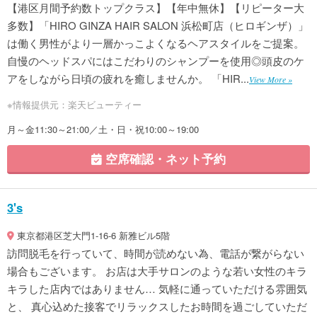
【港区月間予約数トップクラス】【年中無休】【リピーター大
多数】「HIRO GINZA HAIR SALON 浜松町店（ヒロギンザ）」
は働く男性がより一層かっこよくなるヘアスタイルをご提案。
自慢のヘッドスパにはこだわりのシャンプーを使用◎頭皮のケ
アをしながら日頃の疲れを癒しませんか。 「HIR...
View More »
※情報提供元：楽天ビューティー
月～金11:30～21:00／土・日・祝10:00～19:00
空席確認・ネット予約
3's
東京都港区芝大門1-16-6 新雅ビル5階
訪問脱毛を行っていて、時間が読めない為、電話が繋がらない
場合もございます。 お店は大手サロンのような若い女性のキラ
キラした店内ではありません… 気軽に通っていただける雰囲気
と、 真心込めた接客でリラックスしたお時間を過ごしていただ