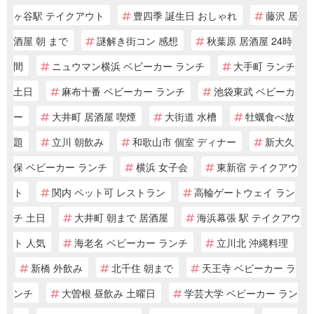
ヶ谷駅 テイクアウト
豊四季 誕生日 おしゃれ
藤沢 居
酒屋 朝 まで
謎解き街コン 感想
秋葉原 居酒屋 24時
間
ニュウマン横浜 ベビーカー ランチ
大手町 ランチ
土日
麻布十番 ベビーカー ランチ
池袋東武 ベビーカ
ー
大井町 居酒屋 喫煙
大街道 水槽
牡蠣食べ放
題
立川 朝飲み
和歌山市 個室 ディナー
新大久
保 ベビーカー ランチ
横浜 女子会
東新宿 テイクアウ
ト
関内 ペット可 レストラン
高輪ゲートウェイ ラン
チ 土日
大井町 朝まで 居酒屋
海浜幕張 駅 テイクアウ
ト 人気
海老名 ベビーカー ランチ
立川北 沖縄料理
新橋 外飲み
北千住 朝まで
天王寺 ベビーカー ラ
ンチ
大曽根 昼飲み 土曜日
学芸大学 ベビーカー ラン