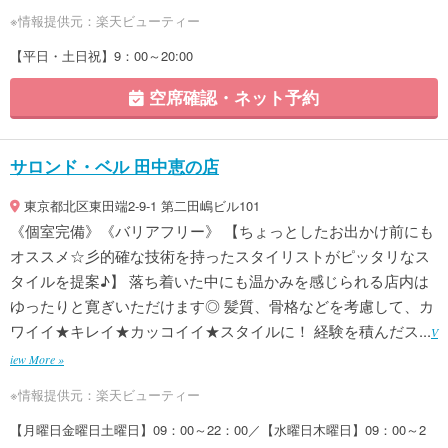
※情報提供元：楽天ビューティー
【平日・土日祝】9：00～20:00
空席確認・ネット予約
サロンド・ベル 田中恵の店
東京都北区東田端2-9-1 第二田嶋ビル101
《個室完備》《バリアフリー》 【ちょっとしたお出かけ前にも
オススメ☆彡的確な技術を持ったスタイリストがピッタリなス
タイルを提案♪】 落ち着いた中にも温かみを感じられる店内は
ゆったりと寛ぎいただけます◎ 髪質、骨格などを考慮して、カ
ワイイ★キレイ★カッコイイ★スタイルに！ 経験を積んだス...
V
iew More »
※情報提供元：楽天ビューティー
【月曜日金曜日土曜日】09：00～22：00／【水曜日木曜日】09：00～2