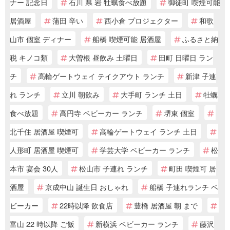
ナー 記念日
石川 県 岩 牡蠣食べ放題
御徒町 喫煙可能
居酒屋
蒲田 辛い
西小倉 プロジェクター
和歌
山市 個室 ディナー
船橋 喫煙可能 居酒屋
ふるさと納
税 キノコ類
大曽根 昼飲み 土曜日
田町 日曜日 ラン
チ
高輪ゲートウェイ テイクアウト ランチ
新津 子連
れ ランチ
立川 朝飲み
大手町 ランチ 土日
牡蠣
食べ放題
高円寺 ベビーカー ランチ
堺東 個室
北千住 居酒屋 喫煙可
高輪ゲートウェイ ランチ 土日
人形町 居酒屋 喫煙可
学芸大学 ベビーカー ランチ
松
本市 宴会 30人
松山市 子連れ ランチ
町田 喫煙可 居
酒屋
京成中山 誕生日 おしゃれ
船橋 子連れランチ ベ
ビーカー
22時以降 飲食店
豊橋 居酒屋 朝 まで
富山 22 時以降 ご飯
新横浜 ベビーカー ランチ
藤沢