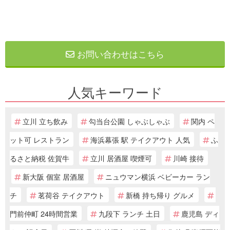
お問い合わせはこちら
人気キーワード
立川 立ち飲み
勾当台公園 しゃぶしゃぶ
関内 ペ
ット可 レストラン
海浜幕張 駅 テイクアウト 人気
ふ
るさと納税 佐賀牛
立川 居酒屋 喫煙可
川崎 接待
新大阪 個室 居酒屋
ニュウマン横浜 ベビーカー ラン
チ
茗荷谷 テイクアウト
新橋 持ち帰り グルメ
門前仲町 24時間営業
九段下 ランチ 土日
鹿児島 ディ