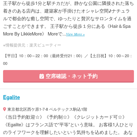
王子駅から徒歩1分と駅チカだが、静かな公園に隣接された落ち
着きのある店内は、建築家が手掛けたオシャレ空間♪ナチュラ
ルで都会的な癒し空間で、ゆったりと贅沢なサロンタイムを過
ごすことができます。 王子駅から徒歩１分にある《Hair＆Spa
More By LikkleMore》 Moreで...
View More »
※情報提供元：楽天ビューティー
【平日】10：00～22：00（最終受付21：00）／【土日祝】10：00～20：
00
空席確認・ネット予約
Egalite
東京都北区西ケ原1-7-8 ベルテックス駒込1階
《当日予約歓迎☆》《予約制☆》《クレジットカード可☆》
《Egalite》はフランス語で“平等”という意味。 お客様1人ひとり
のライフワークを理解したいという気持ちを込めました。 あな