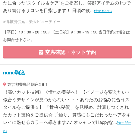
たに合った“スタイル＆ケア”をご提案し、笑顔アイテムの1つで
あり続けるサロンを目指します！ 日頃の疲...
View More »
※情報提供元：楽天ビューティー
【平日】10：30～20：30／【土日祝】9：30～19：30 当日予約の場合は
お問合せ下さい。
空席確認・ネット予約
nunc駒込
東京都豊島区駒込2-6-1
《高いカット技術》《憧れの美髪へ》 【イメージを変えたい・
似合うデザインが見つからない・・・あなたのお悩みに合うス
タイルをご提供☆】 「骨格×髪質」を見極め、計算しつくされ
たカット技術をご提供☆ 手触り、質感にもこだわったヘアをキ
レイに魅せるカラーへ導きます♪♪ オシャレでHappyな...
View Mor
e »