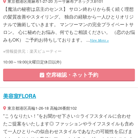
東京都港区南麻布1-27-20 カーサ麻布アネックスB101
【魔法の秘密は店主のセンス】 サロン終わりから長く続く理想
の髪質改善やスタイリング。 独自の経験から一人ひとりオリジ
ナルで施術していきます。 マンツーマンの完全プライベートサ
ロン。 心に秘めたお悩み、何でもご相談ください。 （恋のお悩
みもOK） ご予約お待ちしております。 ...
View More »
※情報提供元：楽天ビューティー
10:00～19:00(火曜日定休日以外)
空席確認・ネット予約
美容室FLORA
東京都港区高輪1-26-18 高輪26番館102
”こうなりたい！”をお聞かせ下さい☆ライフスタイルに合わせ
たご提案をいたします◎ ファッションやライフスタイルも含め
て一人ひとりへの似合わせスタイルであなたの可能性を広げま