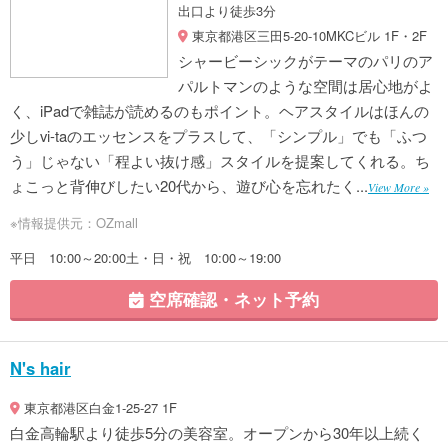
出口より徒歩3分
東京都港区三田5-20-10MKCビル 1F・2F
シャービーシックがテーマのパリのア
パルトマンのような空間は居心地がよ
く、iPadで雑誌が読めるのもポイント。ヘアスタイルはほんの
少しvi-taのエッセンスをプラスして、「シンプル」でも「ふつ
う」じゃない「程よい抜け感」スタイルを提案してくれる。ち
ょこっと背伸びしたい20代から、遊び心を忘れたく...
View More »
※情報提供元：OZmall
平日 10:00～20:00土・日・祝 10:00～19:00
空席確認・ネット予約
N's hair
東京都港区白金1-25-27 1F
白金高輪駅より徒歩5分の美容室。オープンから30年以上続く