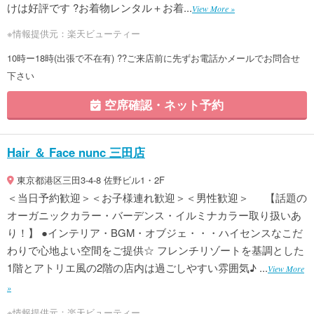
けは好評です ?お着物レンタル＋お着...
View More »
※情報提供元：楽天ビューティー
10時ー18時(出張で不在有) ??ご来店前に先ずお電話かメールでお問合せ
下さい
空席確認・ネット予約
Hair ＆ Face nunc 三田店
東京都港区三田3-4-8 佐野ビル1・2F
＜当日予約歓迎＞＜お子様連れ歓迎＞＜男性歓迎＞ 【話題の
オーガニックカラー・バーデンス・イルミナカラー取り扱いあ
り！】 ●インテリア・BGM・オブジェ・・・ハイセンスなこだ
わりで心地よい空間をご提供☆ フレンチリゾートを基調とした
1階とアトリエ風の2階の店内は過ごしやすい雰囲気♪ ...
View More
»
※情報提供元：楽天ビューティー