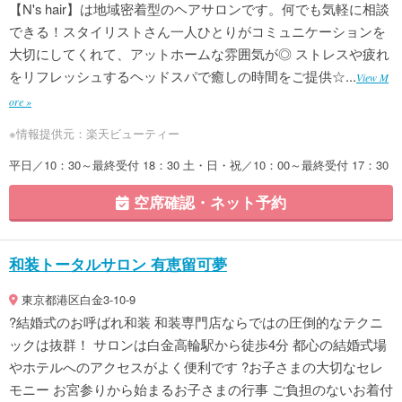
【N's hair】は地域密着型のヘアサロンです。何でも気軽に相談
できる！スタイリストさん一人ひとりがコミュニケーションを
大切にしてくれて、アットホームな雰囲気が◎ ストレスや疲れ
をリフレッシュするヘッドスパで癒しの時間をご提供☆...
View M
ore »
※情報提供元：楽天ビューティー
平日／10：30～最終受付 18：30 土・日・祝／10：00～最終受付 17：30
空席確認・ネット予約
和装トータルサロン 有恵留可夢
東京都港区白金3-10-9
?結婚式のお呼ばれ和装 和装専門店ならではの圧倒的なテクニ
ックは抜群！ サロンは白金高輪駅から徒歩4分 都心の結婚式場
やホテルへのアクセスがよく便利です ?お子さまの大切なセレ
モニー お宮参りから始まるお子さまの行事 ご負担のないお着付