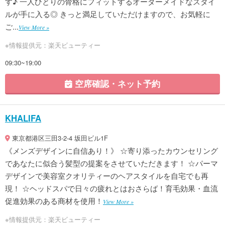
す♪ 一人ひとりの骨格にフィットするオーダーメイドなスタイ
ルが手に入る◎ きっと満足していただけますので、お気軽に
ご...
View More »
※情報提供元：楽天ビューティー
09:30~19:00
空席確認・ネット予約
KHALIFA
東京都港区三田3-2-4 坂田ビル1F
《メンズデザインに自信あり！》 ☆寄り添ったカウンセリング
であなたに似合う髪型の提案をさせていただきます！ ☆パーマ
デザインで美容室クオリティーのヘアスタイルを自宅でも再
現！ ☆ヘッドスパで日々の疲れとはおさらば！育毛効果・血流
促進効果のある商材を使用！
View More »
※情報提供元：楽天ビューティー