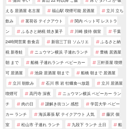
える 居酒屋 名古屋
福山駅 喫煙可能 居酒屋
立川 立ち
飲み
茗荷谷 テイクアウト
関内 ペット可 レストラ
ン
ふるさと納税 焼き菓子
川崎 接待 個室
千葉
24時間営業 飲食店
新宿三丁目 ソムリエ
ふるさと納
税 新巻鮭
ニュウマン横浜 子連れランチ
豊橋 居酒屋
朝 まで
船橋 子連れランチ ベビーカー
三軒茶屋 喫煙
可 居酒屋
池袋 居酒屋 朝まで
船橋 朝まで 居酒屋
立川 朝飲み
石川 県 岩 牡蠣食べ放題
立川 居酒屋
喫煙可
高円寺 深夜
ニュウマン横浜 ベビーカー ラン
チ
肉の日
謎解き街コン 感想
学芸大学 ベビー
カー ランチ
海浜幕張 駅 テイクアウト 人気
藤沢 個
室
松山市 子連れ ランチ
九段下 ランチ 土日
船