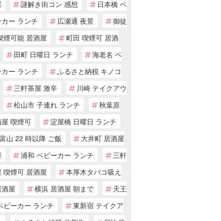
屋
謎解き街コン 感想
日本橋 ベ
ーカー ランチ
広瀬通 夜景
御徒
喫煙可能 居酒屋
町田 喫煙可 居酒
田町 日曜日 ランチ
海老名 ベ
ーカー ランチ
ふるさと納税 キノコ
三軒茶屋 激辛
川崎 テイクアウ
松山市 子連れ ランチ
秋葉原
酒屋 喫煙可
淀屋橋 日曜日 ランチ
富山 22 時以降 ご飯
大井町 居酒屋
煙
浦和 ベビーカー ランチ
三軒
 喫煙可 居酒屋
本厚木タバコ吸え
居酒屋
横浜 居酒屋 朝まで
天王
ベビーカー ランチ
東新宿 テイクア