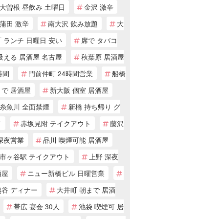
大曽根 昼飲み 土曜日
金沢 激辛
蒲田 激辛
南大沢 飲み放題
大
 ランチ 日曜日 安い
席で タバコ
吸える 居酒屋 名古屋
秋葉原 居酒屋
時間
門前仲町 24時間営業
船橋
まで 居酒屋
新大阪 個室 居酒屋
糸魚川 全面禁煙
新橋 持ち帰り グ
メ
赤坂見附 テイクアウト
藤沢
深夜営業
品川 喫煙可能 居酒屋
市ヶ谷駅 テイクアウト
上野 深夜
酒屋
ニュー新橋ビル 日曜営業
越谷 ディナー
大井町 朝まで 居酒
帯広 宴会 30人
池袋 喫煙可 居