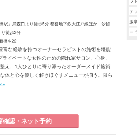
ウ
テ
激
新橋駅」烏森口より徒歩5分 都営地下鉄大江戸線ほか「汐留
ー 
より徒歩3分
橋4-22
の豊富な経験を持つオーナーセラピストの施術を堪能
プライベートな女性のための隠れ家サロン。心身、
整え、1人ひとりに寄り添ったオーダーメイド施術
な体と心を優しく解きほぐすメニューが揃う。限ら
e »
席確認・ネット予約