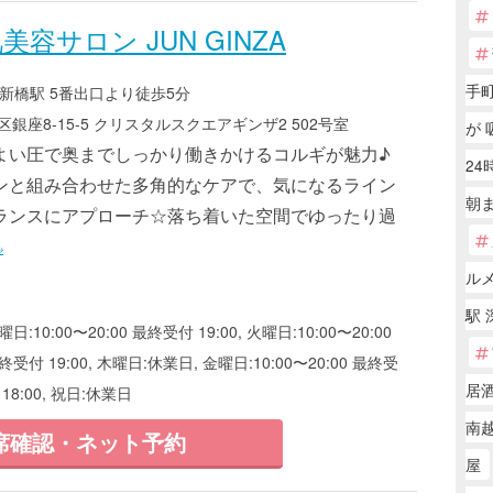
容サロン JUN GINZA
手町
新橋駅 5番出口より徒歩5分
銀座8-15-5 クリスタルスクエアギンザ2 502号室
が 
よい圧で奥までしっかり働きかけるコルギが魅力♪
24
ンと組み合わせた多角的なケアで、気になるライン
朝
ランスにアプローチ☆落ち着いた空間でゆったり過
»
ル
駅 
曜日:10:00〜20:00 最終受付 19:00, 火曜日:10:00〜20:00
最終受付 19:00, 木曜日:休業日, 金曜日:10:00〜20:00 最終受
居
 18:00, 祝日:休業日
南
席確認・ネット予約
屋