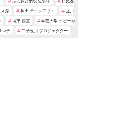
ト
ふるさと納税 佐賀牛
日比谷
ラス席
神田 テイクアウト
立川
辛
堺東 個室
学芸大学 ベビーカ
ランチ
二子玉川 プロジェクター