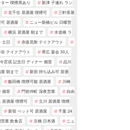
ンター 喫煙席あり
新津 子連れ ラン
北千住 居酒屋 喫煙可
三軒茶屋
煙可 居酒屋
ニュー新橋ビル 日曜営
横浜 居酒屋 朝まで
水道橋 ラ
 土日
赤坂見附 テイクアウト
荷谷 テイクアウト
帯広 宴会 30人
今宮戎 記念日 ディナー 個室
品川
酒屋 朝まで
新宿 持ち込み可 居酒
飯田橋 喫煙可能 居酒屋
川崎
 個室
門前仲町 深夜営業
自由
 居酒屋 喫煙可
立川 居酒屋 喫煙
新宿 ペット可 居酒屋
千葉 24
間営業 飲食店
京橋 日本酒
ニュ