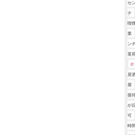
セ
チ
喫
業
ンチ
茗
居
屋
接待
が丘
可
時