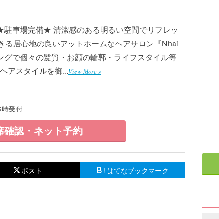
★駐車場完備★ 清潔感のある明るい空間でリフレッ
きる居心地の良いアットホームなヘアサロン『Nhai
リングで個々の髪質・お顔の輪郭・ライフスタイル等
アスタイルを御...
View More »
6時受付
席確認・ネット予約
ポスト
! はてなブックマーク