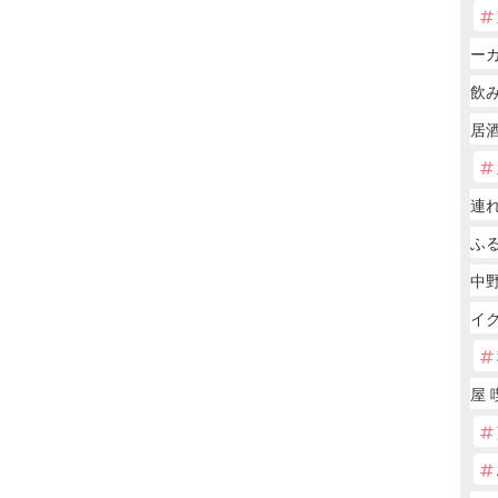
ー
飲
居
連れ
ふ
中
イ
屋 