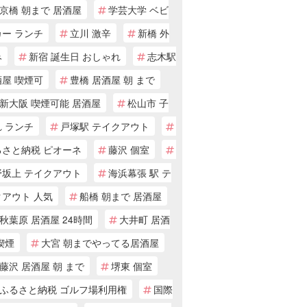
京橋 朝まで 居酒屋
学芸大学 ベビ
カー ランチ
立川 激辛
新橋 外
み
新宿 誕生日 おしゃれ
志木駅
酒屋 喫煙可
豊橋 居酒屋 朝 まで
新大阪 喫煙可能 居酒屋
松山市 子
 ランチ
戸塚駅 テイクアウト
るさと納税 ピオーネ
藤沢 個室
野坂上 テイクアウト
海浜幕張 駅 テ
クアウト 人気
船橋 朝まで 居酒屋
秋葉原 居酒屋 24時間
大井町 居酒
喫煙
大宮 朝までやってる居酒屋
藤沢 居酒屋 朝 まで
堺東 個室
ふるさと納税 ゴルフ場利用権
国際