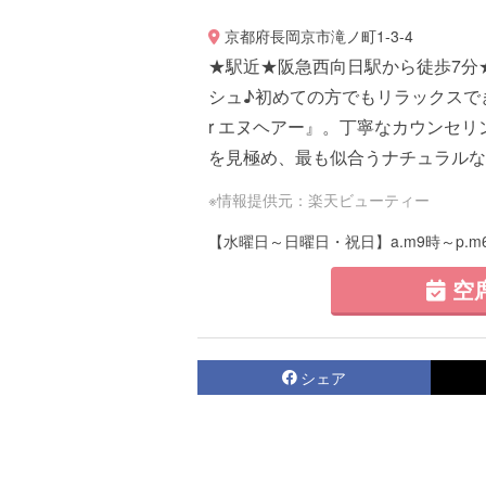
京都府長岡京市滝ノ町1-3-4
★駅近★阪急西向日駅から徒歩7分
シュ♪初めての方でもリラックスで
r エヌヘアー』。丁寧なカウンセ
を見極め、最も似合うナチュラルなヘ
※情報提供元：楽天ビューティー
【水曜日～日曜日・祝日】a.m9時～p.m
空
シェア