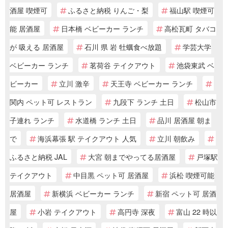
酒屋 喫煙可
ふるさと納税 りんご・梨
福山駅 喫煙可
能 居酒屋
日本橋 ベビーカー ランチ
高松瓦町 タバコ
が 吸える 居酒屋
石川 県 岩 牡蠣食べ放題
学芸大学
ベビーカー ランチ
茗荷谷 テイクアウト
池袋東武 ベ
ビーカー
立川 激辛
天王寺 ベビーカー ランチ
関内 ペット可 レストラン
九段下 ランチ 土日
松山市
子連れ ランチ
水道橋 ランチ 土日
品川 居酒屋 朝ま
で
海浜幕張 駅 テイクアウト 人気
立川 朝飲み
ふるさと納税 JAL
大宮 朝までやってる居酒屋
戸塚駅
テイクアウト
中目黒 ペット可 居酒屋
浜松 喫煙可能
居酒屋
新横浜 ベビーカー ランチ
新宿 ペット可 居酒
屋
小岩 テイクアウト
高円寺 深夜
富山 22 時以