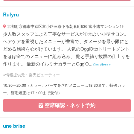
Rulyru
京都府京都市中京区富小路三条下る朝倉町536 富小路マンション1F
少人数スタッフによる丁寧なサービスが心地よい小型サロン。
ヘアケアを重視したメニューが豊富で、ダメージを最小限にと
どめる施術を心がけています。 人気のOggiOttoトリートメント
をほぼ全てのメニューに組み込み、 艶と手触り抜群の仕上りを
作ります。 最新のイルミナカラーとOggiO...
View More »
※情報提供元：楽天ビューティー
10:30～20:00（カラー、パーマを含むメニューは18:30まで、特殊カラ
ー、縮毛矯正は17：00まで受付）
空席確認・ネット予約
une brise