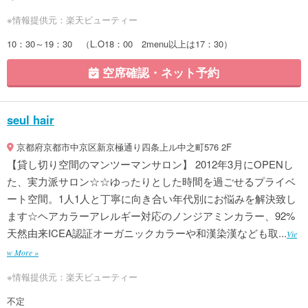
※情報提供元：楽天ビューティー
10：30～19：30 （L.O18：00 2menu以上は17：30）
空席確認・ネット予約
seul hair
京都府京都市中京区新京極通り四条上ル中之町576 2F
【貸し切り空間のマンツーマンサロン】 2012年3月にOPENし
た、実力派サロン☆☆ゆったりとした時間を過ごせるプライベ
ート空間。1人1人と丁寧に向き合い年代別にお悩みを解決致し
ます☆ヘアカラーアレルギー対応のノンジアミンカラー、92%
天然由来ICEA認証オーガニックカラーや和漢染漢なども取...
Vie
w More »
※情報提供元：楽天ビューティー
不定