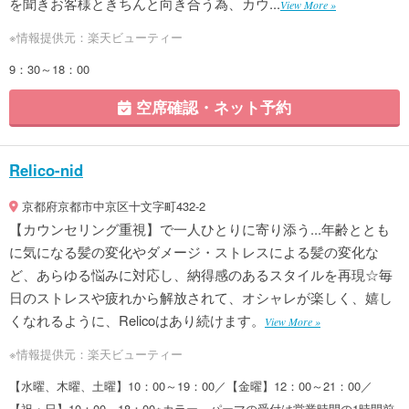
を聞きお客様ときちんと向き合う為、カウ...
View More »
※情報提供元：楽天ビューティー
9：30～18：00
空席確認・ネット予約
Relico-nid
京都府京都市中京区十文字町432-2
【カウンセリング重視】で一人ひとりに寄り添う...年齢ととも
に気になる髪の変化やダメージ・ストレスによる髪の変化な
ど、あらゆる悩みに対応し、納得感のあるスタイルを再現☆毎
日のストレスや疲れから解放されて、オシャレが楽しく、嬉し
くなれるように、Relicoはあり続けます。
View More »
※情報提供元：楽天ビューティー
【水曜、木曜、土曜】10：00～19：00／【金曜】12：00～21：00／
【祝・日】10：00～18：00※カラー、パーマの受付は営業時間の1時間前