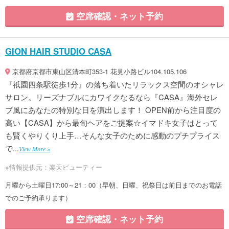
空席確認・ネット予約
GION HAIR STUDIO CASA
京都府京都市東山区清本町353-1 花見小路ビル104.105.106
『祇園四条駅徒歩1分』の落ち着いたリラックス空間のオシャレ
サロン。リーズナブルにカワイクなるなら『CASA』海外セレ
ブ風にあなたの特別な日を演出します！ OPEN前から注目度の
高い【CASA】から最旬ヘアをご提案☆イマドキ女子はとって
も賢くやりくり上手…そんな女子のために感動のプチプライス
で...
View More »
※情報提供元：楽天ビューティー
月曜から土曜日17:00～21：00（早朝、日曜、祝祭日は前日までのお電話
でのご予約承ります）
空席確認・ネット予約