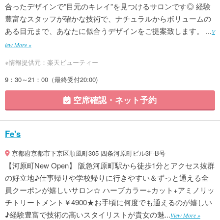
合ったデザインで”目元のキレイ”を見つけるサロンです◎ 経験
豊富なスタッフが確かな技術で、ナチュラルからボリュームの
ある目元まで、あなたに似合うデザインをご提案致します。 ...
V
iew More »
※情報提供元：楽天ビューティー
9：30～21：00（最終受付20:00)
空席確認・ネット予約
Fe's
京都府京都市下京区順風町305 四条河原町ビル3F-B号
【河原町New Open】 阪急河原町駅から徒歩1分とアクセス抜群
の好立地♪仕事帰りや学校帰りに行きやすい＆ずっと通える全
員クーポンが嬉しいサロン☆ ハーブカラー+カット+アミノリッ
チトリートメント￥4900★お手頃に何度でも通えるのが嬉しい
♪経験豊富で技術の高いスタイリストが貴女の魅...
View More »