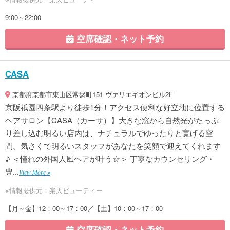
9:00～22:00
空席確認・ネット予約
CASA
京都府京都市東山区常盤町151 ヴァリエギオンビル2F
京阪祇園四条駅より徒歩1分！アクセス便利な好立地に位置する
ヘアサロン【CASA（カーサ）】大きな窓から自然光がたっぷ
り差し込む明るい店内は、ナチュラルでゆったりと寛げる空
間。気さくで明るいスタッフがあなたを笑顔で迎えてくれます
♪ ＜憧れの外国人風ヘアが叶う☆＞ 丁寧なカウンセリング・
豊...
View More »
※情報提供元：楽天ビューティー
【月～金】12：00～17：00／【土】10：00～17：00
空席確認・ネット予約