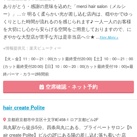
ありがとう・感謝の意味を込めた「merci hair salon（メルシ
ー）」…☆ 明るく柔らかい光が差し込む店内は、穏やかでゆっ
くりとした時間が流れるのを感じられます♪ 一人一人のお客様
を大切にし心から安らげる空間をご用意しておりますので、に
ぎやかな大型店が苦手な方は是非当店へ☆★ ...
View More »
※情報提供元：楽天ビューティー
【火～金】11：00～21：00(カット最終受付20:00)【土】10：00～21：00
(カット最終受付20:00)【日】10：00～20：00(カット最終受付19：00)※最
終パーマ・カラー2時間前
空席確認・ネット予約
hair create Polite
京都府京都市中京区十文字町458-1 ロア京都ビル2F
烏丸駅から徒歩5分。四条烏丸にある、プライベートサロン【h
air create Polite】ビルの2Fにある陽の差し込む落ち着いた店