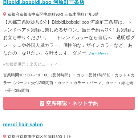
Bibbidi.bobbidi.boo 河原町三条店
京都府京都市中京区中島町96-3 三条木屋町ビル5階
【京都三条駅徒歩3分】Bibbidi.bobbidi.boo 河原町三条店は、ト
レンドヘアを気軽に楽しめるサロン。当日予約もOK！お気軽に
お立ち寄りください。 トレンドカラーなら当店へ！透明感グ
レージュや外国人風カラー、個性的なデザインカラーなど、あ
なたの「なりたい」を叶えます。ダメー...
View More »
※情報提供元：楽天ビューティー
営業時間10：00～19：00（受付時間）・カット受付1時間前・カット＋カ
ラー（パーマ）受付2時間前・カット＋カラー＋パーマ、カット＋縮毛矯
正受付3時間前
空席確認・ネット予約
merci hair salon
京都府京都市中京区船屋町390-1 1F