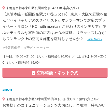
京都府京都市東山区祇園町北側347-118 楽宴小路内
【京阪本線・祇園四条駅より徒歩5分♪】 東京・大阪で経験を積
んだハイキャリアのスタイリストがマンツーマンで対応のプラ
イベートサロン『ROI with monica』こだわりのインテリアが並
ぶナチュラルな雰囲気の店内は居心地抜群。リラックスしなが
らワンランク上の空間＆施術を堪能しませんか？ ...
View More »
※情報提供元：楽天ビューティー
【平日】10:00～21:00 （カット最終受付20:00）／【土日祝】9:00～20:0
0 （カット最終受付19:00)
空席確認・ネット予約
anon
京都府京都市中京区御幸町通蛸薬師下ル船屋町387 第2四寅ビル2F
お客様とのコミュニケーションを大切にし、再現性・持ちがい