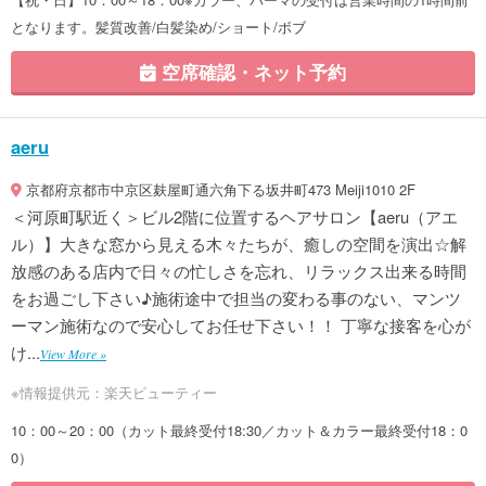
となります。髪質改善/白髪染め/ショート/ボブ
空席確認・ネット予約
aeru
京都府京都市中京区麸屋町通六角下る坂井町473 Meiji1010 2F
＜河原町駅近く＞ビル2階に位置するヘアサロン【aeru（アエ
ル）】大きな窓から見える木々たちが、癒しの空間を演出☆解
放感のある店内で日々の忙しさを忘れ、リラックス出来る時間
をお過ごし下さい♪施術途中で担当の変わる事のない、マンツ
ーマン施術なので安心してお任せ下さい！！ 丁寧な接客を心が
け...
View More »
※情報提供元：楽天ビューティー
10：00～20：00（カット最終受付18:30／カット＆カラー最終受付18：0
0）