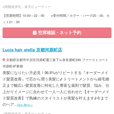
※情報提供元：楽天ビューティー
【営業時間】10:00～22：00 ※受付時間／カラー・パーマ20：00、カ
ット21：00
空席確認・ネット予約
Lucia hair stella 京都河原町店
京都府京都市中京区河原町通三条下ル奈良屋町299 ファーストコート
河原町4F東側
美髪になりたい方必見！96.8%がリピートする『オーダーメイ
ド髪質改善』で芯から潤う美髪に♪ トリートメントから縮毛矯
正まで幅広い髪質改善に特化した豊富な薬剤で髪質、悩み、仕
上がりイメージに合わせて一人一人に合わせた【オーダーメイ
ド髪質改善】で熟練のスタイリストが美髪を叶えます♪今まで
のヘア...
View More »
※情報提供元：楽天ビューティー