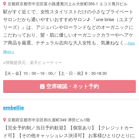
京都府京都市中京区富小路通夷川上ル大炊町355-1 エコス夷川ビル
駅がすぐ近くで、女性スタイリストだけの小さなプライベート
サロンだから通いやすいおすすめサロン♪ 『une brise（ユヌブ
リーズ）』は、アジュバンやローランドなどのオーガニックに
こだわっており、髪・肌に優しいオーガニックカラーやヘアケ
ア商品を厳選。ナチュラル志向な大人女性も、気兼ねなく...
View
More »
※情報提供元：楽天ビューティー
【火～金】10：00～19：00／【土・日・祝】9：30‐18:30
空席確認・ネット予約
embellie
京都府京都市中京区和久屋町349 津田ビル1階
【完全予約制／当日予約歓迎】【個室あり】【クレジットカー
ド可】【その他キャッシュレス決済可】 お客様ひとりひとりに