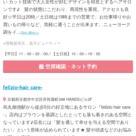
い カット技術で大人女性が好むデザインを得意とするヘアサロ
ンです♪ 髪の状態にこだわり、再現性を重視。アクセスも良
好☆平日は20時／土日祝は19時までの営業で、お仕事帰りやお
買いもの帰りなど、気軽に通うことが出来ます。ニューヨーク
調をイ...
View More »
※情報提供元：楽天ビューティー
【平日】11：00～20：00／【土日祝】10：00～19：00
空席確認・ネット予約
felizio-hair care-
京都府京都市中京区井筒屋町398 HANDSビル2F
烏丸御池駅から徒歩5分の好立地にあるサロン『felizio-hair care
-』店内はブラウンを基調としたとっても落ち着きのある空間と
なっています♪店名には「髪を通して幸せを与える空間であり
たい」という意味が込められています★ 髪や頭皮などのお悩み