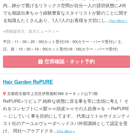
内…静かで寛げるリラックス空間が自分一人の貸切状態に♪何
でも相談出来ちゃう経験豊富なスタイリストが髪のことに関す
る知識もたくさんあり、1人1人のお客様を大切にし...
View More »
※情報提供元：楽天ビューティー
平日：11：00～20：00(カット受付)19：00(カラー・パーマ受付)／土、
日、祝：10：00～19：00(カット受付)18：00(カラー・パーマ受付)
空席確認・ネット予約
Hair Garden RePURE
京都府京都市上京区伊勢屋町399 オーキッド山下1階
RePURE=リピュア 純粋な状態に戻る事を常に念頭に考え！ そ
れをコンセプトに≪髪≫≪頭皮≫≪その人自身≫を ～RePURE
～ にしていく事を目的にしてます。 代表はリトルサイエンティ
スト社のアーユルヴェーダヘッドスパ外部講師として認定を受
け。 同社ヘアケアドクタ...
View More »