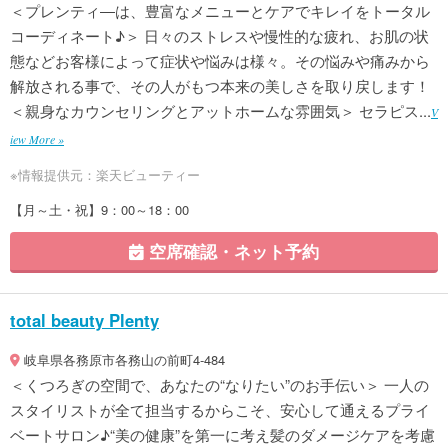
＜プレンティ―は、豊富なメニューとケアでキレイをトータル
コーディネート♪＞ 日々のストレスや慢性的な疲れ、お肌の状
態などお客様によって症状や悩みは様々。その悩みや痛みから
解放される事で、その人がもつ本来の美しさを取り戻します！
＜親身なカウンセリングとアットホームな雰囲気＞ セラピス...
V
iew More »
※情報提供元：楽天ビューティー
【月～土・祝】9：00～18：00
空席確認・ネット予約
total beauty Plenty
岐阜県各務原市各務山の前町4-484
＜くつろぎの空間で、あなたの“なりたい”のお手伝い＞ 一人の
スタイリストが全て担当するからこそ、安心して通えるプライ
ベートサロン♪“美の健康”を第一に考え髪のダメージケアを考慮