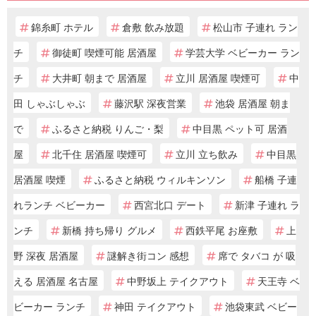
錦糸町 ホテル
倉敷 飲み放題
松山市 子連れ ラン
チ
御徒町 喫煙可能 居酒屋
学芸大学 ベビーカー ラン
チ
大井町 朝まで 居酒屋
立川 居酒屋 喫煙可
中
田 しゃぶしゃぶ
藤沢駅 深夜営業
池袋 居酒屋 朝ま
で
ふるさと納税 りんご・梨
中目黒 ペット可 居酒
屋
北千住 居酒屋 喫煙可
立川 立ち飲み
中目黒
居酒屋 喫煙
ふるさと納税 ウィルキンソン
船橋 子連
れランチ ベビーカー
西宮北口 デート
新津 子連れ ラ
ンチ
新橋 持ち帰り グルメ
西鉄平尾 お座敷
上
野 深夜 居酒屋
謎解き街コン 感想
席で タバコ が 吸
える 居酒屋 名古屋
中野坂上 テイクアウト
天王寺 ベ
ビーカー ランチ
神田 テイクアウト
池袋東武 ベビー