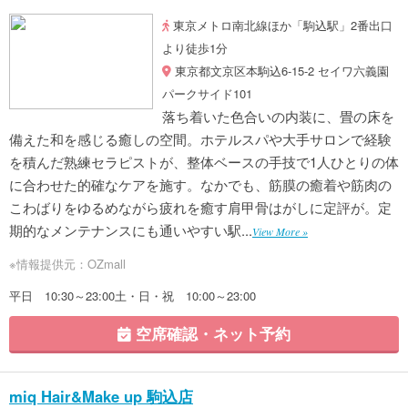
東京メトロ南北線ほか「駒込駅」2番出口
より徒歩1分
東京都文京区本駒込6-15-2 セイワ六義園
パークサイド101
落ち着いた色合いの内装に、畳の床を
備えた和を感じる癒しの空間。ホテルスパや大手サロンで経験
を積んだ熟練セラピストが、整体ベースの手技で1人ひとりの体
に合わせた的確なケアを施す。なかでも、筋膜の癒着や筋肉の
こわばりをゆるめながら疲れを癒す肩甲骨はがしに定評が。定
期的なメンテナンスにも通いやすい駅...
View More »
※情報提供元：OZmall
平日 10:30～23:00土・日・祝 10:00～23:00
空席確認・ネット予約
miq Hair&Make up 駒込店