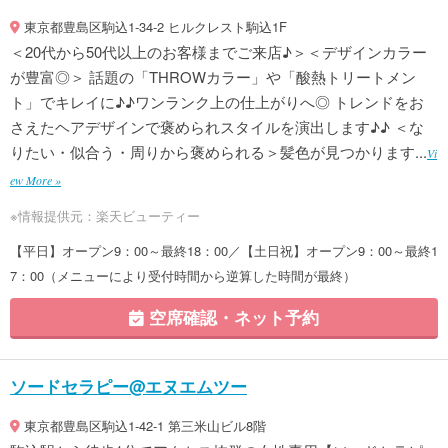
東京都豊島区駒込1-34-2 ヒルクレスト駒込1F
＜20代から50代以上のお客様までご来店♪＞＜デザインカラー
が豊富◎＞ 話題の「THROWカラー」や「酸熱トリートメン
ト」でキレイに♪♪ワンランク上の仕上がりへ◎ トレンドをお
さえたヘアデザインで褒められスタイルを演出します♪♪ ＜な
りたい・似合う・周りから褒められる＞髪色が見つかります...
Vi
ew More »
※情報提供元：楽天ビューティー
【平日】オープン9：00～最終18：00／【土日祝】オープン9：00～最終1
7：00（メニューにより受付時間から逆算した時間が最終）
空席確認・ネット予約
ソードセラピー@エヌエムツー
東京都豊島区駒込1-42-1 第三米山ビル8階