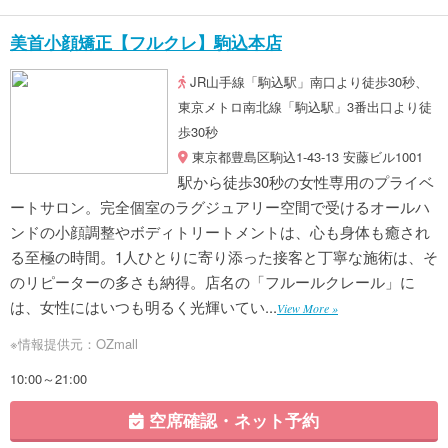
美首小顔矯正【フルクレ】駒込本店
JR山手線「駒込駅」南口より徒歩30秒、
東京メトロ南北線「駒込駅」3番出口より徒
歩30秒
東京都豊島区駒込1-43-13 安藤ビル1001
駅から徒歩30秒の女性専用のプライベ
ートサロン。完全個室のラグジュアリー空間で受けるオールハ
ンドの小顔調整やボディトリートメントは、心も身体も癒され
る至極の時間。1人ひとりに寄り添った接客と丁寧な施術は、そ
のリピーターの多さも納得。店名の「フルールクレール」に
は、女性にはいつも明るく光輝いてい...
View More »
※情報提供元：OZmall
10:00～21:00
空席確認・ネット予約