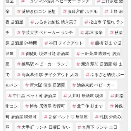
個室
ニュウマン横浜 ベビーカー ランチ
三軒茶屋 激
辛
謎解き街コン 感想
藤崎宮前 ホテル
上野 深
夜 居酒屋
ふるさと納税 焼き菓子
松山市 子連れ ラン
チ
学芸大学 ベビーカー ランチ
赤坂 激辛
秋葉
原 居酒屋 24時間
神田 テイクアウト
船橋 朝まで 居
酒屋
御徒町 喫煙可能 居酒屋
三軒茶屋 喫煙可 居酒
屋
練馬駅 ベビーカー ランチ
新潟 駅前 居酒屋 朝 ま
で
海浜幕張 駅 テイクアウト 人気
ふるさと納税 ボー
ルペン
新大阪 個室 居酒屋
池袋東武 ベビーカー
中目黒 ペット可 居酒屋
大井町 居酒屋 喫煙
釧路
街コン
博多 居酒屋 喫煙可
北千住 朝まで
神保
町 居酒屋 喫煙可
新宿 ペット可 居酒屋
札幌 外飲み
昼
大手町 ランチ 日曜日 安い
九段下 ランチ 土日