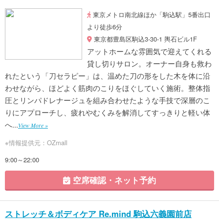
東京メトロ南北線ほか「駒込駅」5番出口
より徒歩6分
東京都豊島区駒込3-30-1 輿石ビル1F
アットホームな雰囲気で迎えてくれる
貸し切りサロン。オーナー自身も救わ
れたという「刀セラピー」は、温めた刀の形をした木を体に沿
わせながら、ほどよく筋肉のこりをほぐしていく施術。整体指
圧とリンパドレナージュを組み合わせたような手技で深層のこ
りにアプローチし、疲れやむくみを解消してすっきりと軽い体
へ...
View More »
※情報提供元：OZmall
9:00～22:00
空席確認・ネット予約
ストレッチ＆ボディケア Re.mind 駒込六義園前店