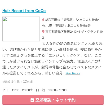
Hair Resort from CoCo
都営三田線「巣鴨駅」A4出口より徒歩4
分、JR「巣鴨駅」北口より徒歩6分
東京都豊島区巣鴨2ｰ13ｰ4 ザ・グランド10
2
大人女性の髪の悩みにとことん寄り添
い、選び抜かれた髪と地肌に優しい商材を使用。髪に負担をか
けずに生えグセを修正する「エンジェリックケア」など、ここ
でしか受けられない施術ラインナップも魅力。“似合わせ”に精
通したスタイリストが、髪質や骨格に合わせてベストなスタイ
ルを提案してくれるから、新しい自分...
View More »
※情報提供元：OZmall
平日 11:00～20:00土・日・祝 10:00～19:00
空席確認・ネット予約