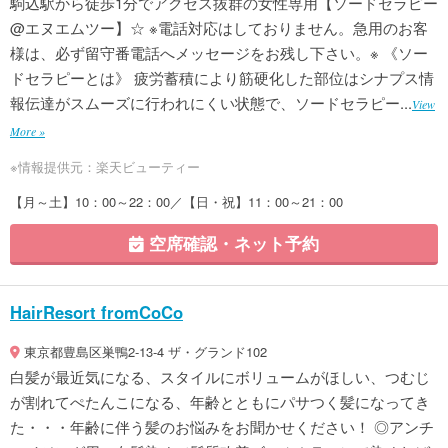
駒込駅から徒歩1分でアクセス抜群の女性専用【ソードセラピー
@エヌエムツー】☆ ※電話対応はしておりません。急用のお客
様は、必ず留守番電話へメッセージをお残し下さい。※ 《ソー
ドセラピーとは》 疲労蓄積により筋硬化した部位はシナプス情
報伝達がスムーズに行われにくい状態で、ソードセラピー...
View
More »
※情報提供元：楽天ビューティー
【月～土】10：00～22：00／【日・祝】11：00～21：00
空席確認・ネット予約
HairResort fromCoCo
東京都豊島区巣鴨2-13-4 ザ・グランド102
白髪が最近気になる、スタイルにボリュームがほしい、つむじ
が割れてぺたんこになる、年齢とともにパサつく髪になってき
た・・・年齢に伴う髪のお悩みをお聞かせください！ ◎アンチ