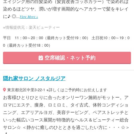
エイジング用の白髪染め（髪質改善ゴッホカラー）で染めれば
染めるほどツヤ、潤いが増す画期的なヘアカラーで髪をキレイ
に♪ ◎...
View More »
※情報提供元：楽天ビューティー
平日 11：00～20：00（最終カット受付19：00） 土日祝10：00～19：0
0（最終カット受付18：00）
空席確認・ネット予約
隠れ家サロン ノスタルジア
東京都北区中里3-22-1 ※詳しくはご予約時にお伝えします
お客様ひとりひとりに合ったオンリーワン施術がモットー。ア
ロマにエステ、痩身、ロミロミ、タイ古式、体幹コンディショ
ニング、エアリアルヨガ、美容テーピング、ペアストレッチと
いった幅広いコース展開が特徴的なヘルス＆ビューティー総合
サロン☆ ＜静かに癒しのひとときを過ごしたい方に・・・☆＞