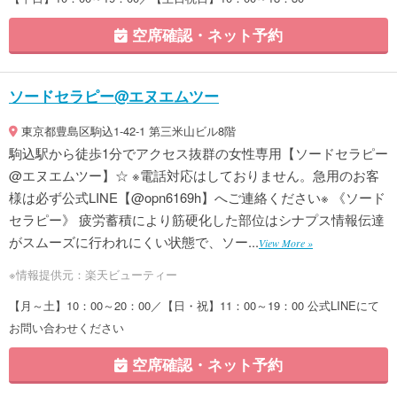
空席確認・ネット予約
ソードセラピー@エヌエムツー
東京都豊島区駒込1-42-1 第三米山ビル8階
駒込駅から徒歩1分でアクセス抜群の女性専用【ソードセラピー
@エヌエムツー】☆ ※電話対応はしておりません。急用のお客
様は必ず公式LINE【@opn6169h】へご連絡ください※ 《ソード
セラピー》 疲労蓄積により筋硬化した部位はシナプス情報伝達
がスムーズに行われにくい状態で、ソー...
View More »
※情報提供元：楽天ビューティー
【月～土】10：00～20：00／【日・祝】11：00～19：00 公式LINEにて
お問い合わせください
空席確認・ネット予約