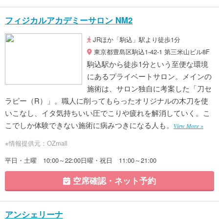
フィジカルアカデミーサロン NM2
JRほか「駒込」駅より徒歩1分
東京都豊島区駒込1-42-1 第三米山ビル8F
駒込駅から徒歩1分という至便な環境
にあるプライベートサロン。メインの
施術は、サロン独自に考案した「刀セ
ラピー（R）」。職人に削ってもらったオリジナルの木刀を使
いこなし、イタ気持ちいい圧でこりや疲れを解消していく。こ
こでしか体験できない施術に病みつきになる人も。
View More »
※情報提供元：OZmall
平日・土曜 10:00～22:00日曜・祝日 11:00～21:00
空席確認・ネット予約
アンシェリーナ