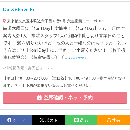
Cut&Shave Fit
東京都文京区本駒込六丁目15番5号 六義園第二コーポ 102
毎週木曜日は【1on1Day】実施中！ 【1on1Day】とは、店内ご
案内人数1人、常駐スタッフ1人の施術中貸し切り営業日のこと
です。 髪を切りたいけど、他の人と一緒なのはちょっと…とい
う方はぜひ【1on1Day】にご予約・ご来店ください！ 《お子様
連れ歓迎◇》《個室完備◇》《 ...
View More »
※情報提供元：楽天ビューティー
【平日】10：00～20：00／【土日祝】10：00～19：00 ※受付時間となり
ます。ネット予約が出来ない場合はお電話ください。
空席確認・ネット予約
シェア
ポスト
送る
共有