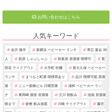
お問い合わせはこちら
人気キーワード
金沢 激辛
新横浜 ベビーカー ランチ
帯広 宴会 30
人
前原 しゃぶしゃぶ
秋葉原 居酒屋 喫煙可
茗
荷谷 テイクアウト
大手町 牡蠣
新大久保 ベビーカー
ランチ
まつもと町屋 喫煙席あり
品川 喫煙可能 居酒
屋
ニュー新橋ビル 日曜営業
浦和 ベビーカー ラン
チ
東岡崎 個室 居酒屋
立川 朝飲み
池袋 居酒屋
朝まで
倉敷 飲み放題
川崎 テイクアウト
藤沢