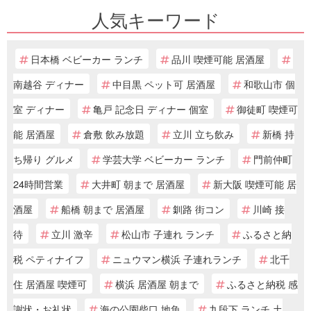
人気キーワード
日本橋 ベビーカー ランチ
品川 喫煙可能 居酒屋
南越谷 ディナー
中目黒 ペット可 居酒屋
和歌山市 個
室 ディナー
亀戸 記念日 ディナー 個室
御徒町 喫煙可
能 居酒屋
倉敷 飲み放題
立川 立ち飲み
新橋 持
ち帰り グルメ
学芸大学 ベビーカー ランチ
門前仲町
24時間営業
大井町 朝まで 居酒屋
新大阪 喫煙可能 居
酒屋
船橋 朝まで 居酒屋
釧路 街コン
川崎 接
待
立川 激辛
松山市 子連れ ランチ
ふるさと納
税 ペティナイフ
ニュウマン横浜 子連れランチ
北千
住 居酒屋 喫煙可
横浜 居酒屋 朝まで
ふるさと納税 感
謝状・お礼状
海の公園柴口 地魚
九段下 ランチ 土