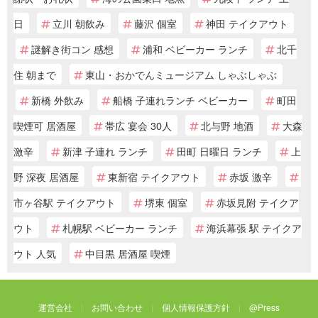
日
立川 朝飲み
藤沢 個室
神田 テイクアウト
謎解き街コン 感想
浦和 ベビーカー ランチ
北千
住 朝まで
東山・おかでんミュージアム しゃぶしゃぶ
新橋 外飲み
船橋 子連れランチ ベビーカー
町田
喫煙可 居酒屋
帯広 宴会 30人
北与野 地酒
大森
激辛
新津 子連れ ランチ
田町 日曜日 ランチ
上
野 深夜 居酒屋
東新宿 テイクアウト
赤坂 激辛
市ヶ谷駅 テイクアウト
堺東 個室
赤坂見附 テイクア
ウト
札幌駅 ベビーカー ランチ
海浜幕張 駅 テイクア
ウト 人気
中目黒 居酒屋 喫煙
運営会社
お問い合わせ
個人情報保護方針
@Press