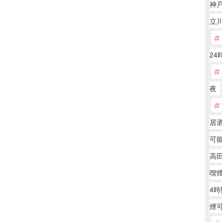
神
立
24
夜
居
可能
高田
喫
4時
煙