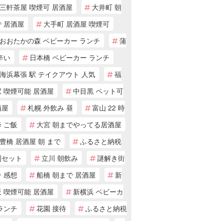
三軒茶屋 喫煙可 居酒屋
大井町 朝
 居酒屋
大手町 居酒屋 喫煙可
おおたかの森 ベビーカー ランチ
蒲
辛い
日本橋 ベビーカー ランチ
海浜幕張 駅 テイクアウト 人気
福
 喫煙可能 居酒屋
中目黒 ペット可
酒屋
札幌 外飲み 昼
富山 22 時
 ご飯
大宮 朝までやってる居酒屋
豊橋 居酒屋 朝 まで
ふるさと納税
別セット
立川 朝飲み
謎解き街
 感想
船橋 朝まで 居酒屋
新
 喫煙可能 居酒屋
新横浜 ベビーカ
ランチ
花園 接待
ふるさと納税