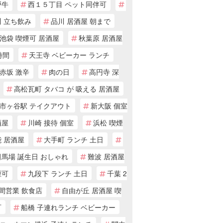
戸牛
西１５丁目 ペット同伴可
川 立ち飲み
品川 居酒屋 朝まで
池袋 喫煙可 居酒屋
秋葉原 居酒屋
時間
天王寺 ベビーカー ランチ
赤坂 激辛
肉の日
高円寺 深
高松瓦町 タバコ が 吸える 居酒屋
市ヶ谷駅 テイクアウト
新大阪 個室
酒屋
川崎 接待 個室
浜松 喫煙
 居酒屋
大手町 ランチ 土日
馬場 誕生日 おしゃれ
難波 居酒屋
煙可
九段下 ランチ 土日
千葉 2
間営業 飲食店
自由が丘 居酒屋 喫
可
船橋 子連れランチ ベビーカー