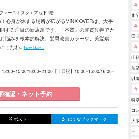
 ファーストスクエア地下1階
まで
Open！心身が休まる場所が広がるMINX OVERは、大手
開する注目の新店舗です。『本質』の髪質改善でカ
田 
お悩みを根本的解決。髪質改善カラーや、美髪矯
こだわ...
View More »
山駅
居
2:00~15:00/16:00~21:00【土日祝】10:00~15:00/16:00~
以降
席確認・ネット予約
特
コン
ポスト
! はてなブックマーク
大阪
ー 