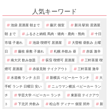
人気キーワード
池袋 居酒屋 朝まで
藤沢 個室
新潟 駅前 居酒屋
朝 まで
ふるさと納税 馬肉・猪肉・鹿肉・熊肉
十日
市場 子連れ
池袋 喫煙可 居酒屋
大曽根 昼飲み 土曜
日
藤枝 座敷 子連れ
札幌 外飲み 昼
赤坂 激辛
南大沢 飲み放題
荻窪 喫煙可 居酒屋
三軒茶屋 喫
煙可 居酒屋
赤坂見附 テイクアウト
三軒茶屋 激辛
水道橋 ランチ 土日
新横浜 ベビーカー ランチ
大
手町 ランチ 日曜日 安い
ニュウマン横浜 ベビーカー ラン
チ
学芸大学 ベビーカー ランチ
東新宿 テイクアウ
ト
下北沢 外飲み
松山市 ディナー 個室 郊外
新