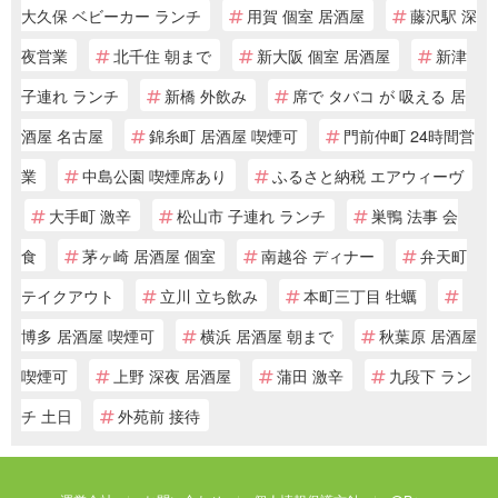
大久保 ベビーカー ランチ
用賀 個室 居酒屋
藤沢駅 深
夜営業
北千住 朝まで
新大阪 個室 居酒屋
新津
子連れ ランチ
新橋 外飲み
席で タバコ が 吸える 居
酒屋 名古屋
錦糸町 居酒屋 喫煙可
門前仲町 24時間営
業
中島公園 喫煙席あり
ふるさと納税 エアウィーヴ
大手町 激辛
松山市 子連れ ランチ
巣鴨 法事 会
食
茅ヶ崎 居酒屋 個室
南越谷 ディナー
弁天町
テイクアウト
立川 立ち飲み
本町三丁目 牡蠣
博多 居酒屋 喫煙可
横浜 居酒屋 朝まで
秋葉原 居酒屋
喫煙可
上野 深夜 居酒屋
蒲田 激辛
九段下 ラン
チ 土日
外苑前 接待