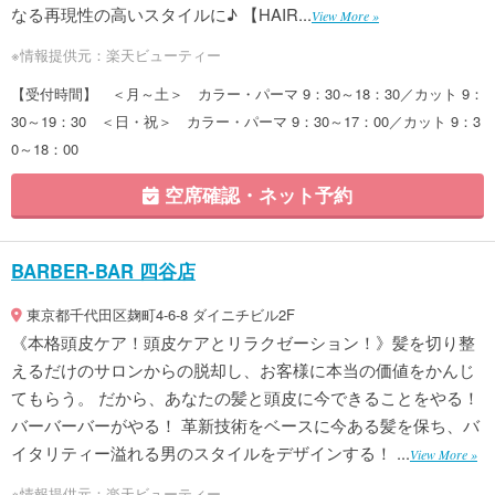
なる再現性の高いスタイルに♪ 【HAIR...
View More »
※情報提供元：楽天ビューティー
【受付時間】 ＜月～土＞ カラー・パーマ 9：30～18：30／カット 9：
30～19：30 ＜日・祝＞ カラー・パーマ 9：30～17：00／カット 9：3
0～18：00
空席確認・ネット予約
BARBER-BAR 四谷店
東京都千代田区麹町4-6-8 ダイニチビル2F
《本格頭皮ケア！頭皮ケアとリラクゼーション！》髪を切り整
えるだけのサロンからの脱却し、お客様に本当の価値をかんじ
てもらう。 だから、あなたの髪と頭皮に今できることをやる！
バーバーバーがやる！ 革新技術をベースに今ある髪を保ち、バ
イタリティー溢れる男のスタイルをデザインする！ ...
View More »
※情報提供元：楽天ビューティー