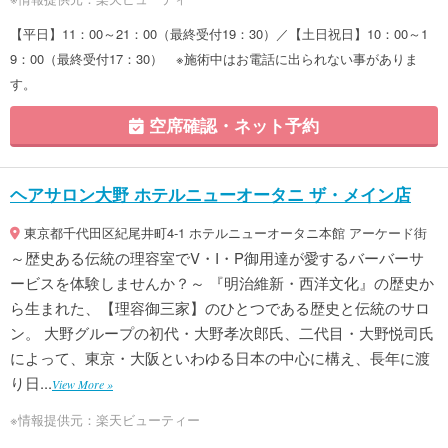
【平日】11：00～21：00（最終受付19：30）／【土日祝日】10：00～1
9：00（最終受付17：30） ※施術中はお電話に出られない事がありま
す。
空席確認・ネット予約
ヘアサロン大野 ホテルニューオータニ ザ・メイン店
東京都千代田区紀尾井町4-1 ホテルニューオータニ本館 アーケード街
～歴史ある伝統の理容室でV・I・P御用達が愛するバーバーサ
ービスを体験しませんか？～ 『明治維新・西洋文化』の歴史か
ら生まれた、【理容御三家】のひとつである歴史と伝統のサロ
ン。 大野グループの初代・大野孝次郎氏、二代目・大野悦司氏
によって、東京・大阪といわゆる日本の中心に構え、長年に渡
り日...
View More »
※情報提供元：楽天ビューティー