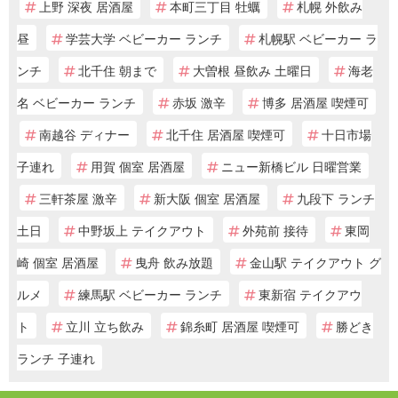
上野 深夜 居酒屋
本町三丁目 牡蠣
札幌 外飲み
昼
学芸大学 ベビーカー ランチ
札幌駅 ベビーカー ラ
ンチ
北千住 朝まで
大曽根 昼飲み 土曜日
海老
名 ベビーカー ランチ
赤坂 激辛
博多 居酒屋 喫煙可
南越谷 ディナー
北千住 居酒屋 喫煙可
十日市場
子連れ
用賀 個室 居酒屋
ニュー新橋ビル 日曜営業
三軒茶屋 激辛
新大阪 個室 居酒屋
九段下 ランチ
土日
中野坂上 テイクアウト
外苑前 接待
東岡
崎 個室 居酒屋
曳舟 飲み放題
金山駅 テイクアウト グ
ルメ
練馬駅 ベビーカー ランチ
東新宿 テイクアウ
ト
立川 立ち飲み
錦糸町 居酒屋 喫煙可
勝どき
ランチ 子連れ