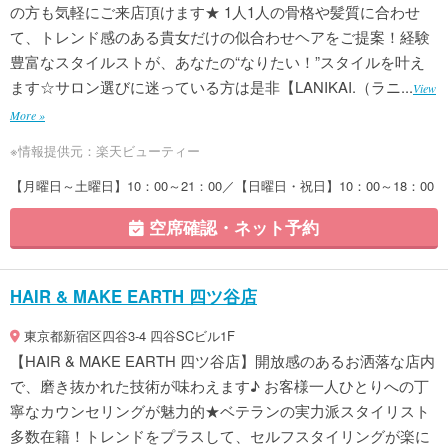
の方も気軽にご来店頂けます★ 1人1人の骨格や髪質に合わせ
て、トレンド感のある貴女だけの似合わせヘアをご提案！経験
豊富なスタイルストが、あなたの“なりたい！”スタイルを叶え
ます☆サロン選びに迷っている方は是非【LANIKAI.（ラニ...
View
More »
※情報提供元：楽天ビューティー
【月曜日～土曜日】10：00～21：00／【日曜日・祝日】10：00～18：00
空席確認・ネット予約
HAIR & MAKE EARTH 四ツ谷店
東京都新宿区四谷3-4 四谷SCビル1F
【HAIR & MAKE EARTH 四ツ谷店】開放感のあるお洒落な店内
で、磨き抜かれた技術が味わえます♪ お客様一人ひとりへの丁
寧なカウンセリングが魅力的★ベテランの実力派スタイリスト
多数在籍！トレンドをプラスして、セルフスタイリングが楽に