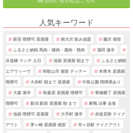
人気キーワード
荻窪 喫煙可 居酒屋
南大沢 飲み放題
藤沢 個室
ふるさと納税 馬肉・猪肉・鹿肉・熊肉
蒲田 激辛
水道橋 ランチ 土日
池袋 居酒屋 朝まで
ふるさと納税
エアウィーヴ
和歌山市 個室 ディナー
本厚木 居酒屋
喫煙可
大井町 朝まで 居酒屋
中島公園 喫煙席あり
大森 激辛
秋葉原 居酒屋 喫煙可
青物横丁 居酒屋
喫煙可
新潟 駅前 居酒屋 朝 まで
巣鴨 法事 会食
池袋 喫煙可 居酒屋
大手町 激辛
赤坂見附 テイク
アウト
茅ヶ崎 居酒屋 個室
市ヶ谷駅 テイクアウト