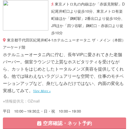
東京メトロ丸の内線ほか「赤坂見附駅」D
紀尾井町口より徒歩10分、東京メトロ有楽
町線ほか「麹町駅」2番出口より徒歩10分、
JRほか「四ツ谷駅」麹町口・赤坂口より徒
歩10分
東京都千代田区紀尾井町4-1ホテルニューオータニ ザ・メイン（本館）
アーケード階
ホテルニューオータニ内に佇む、長年VIPに愛されてきた老舗
バーバー。個室ラウンジで上質なホスピタリティを受けなが
ら、カットをはじめとしたトータルメンズ美容を提供してくれ
る。他では味わえないラグジュアリーな空間で、仕事のモチベ
ーションアップなど、身だしなみだけではない、内面の変化も
実感してみて。
View More »
※情報提供元：OZmall
平日 10:00～19:30土・日・祝 10:00～19:00
空席確認・ネット予約