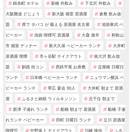
錦糸町 ホテル
新橋 外飲み
下北沢 外飲み
大阪難波 どじょう
新大阪 個室 居酒屋
倉敷 飲み放
題
席で タバコ が 吸える 居酒屋 名古屋
池袋東武 ベ
ビーカー
池袋 喫煙可 居酒屋
大森 激辛
和歌山
市 個室 ディナー
新大久保 ベビーカー ランチ
大井町
居酒屋 喫煙
市ヶ谷駅 テイクアウト
南大沢 飲み放
題
釧路 街コン
西鉄平尾 お座敷
淀屋橋 日曜日
ランチ
日本橋 ベビーカー ランチ
ニュウマン横浜 ベ
ビーカー ランチ
帯広 宴会 30人
大井町 朝まで 居酒
屋
ふるさと納税 ウィルキンソン
北千住 朝まで
新津 子連れ ランチ
船橋 朝まで 居酒屋
船橋 子連
れランチ ベビーカー
田町 日曜日 ランチ
立川 居酒屋
喫煙可
中野坂上 テイクアウト
川崎 接待
ふる