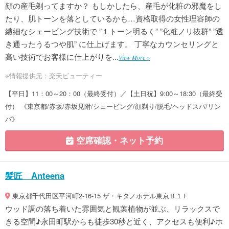
顔の産毛剃ってますか？ もしかしたら、産毛が化粧の邪魔をし
たり、肌トーンを落としているかも…資格取得の女性理容師の
繊細なシェービング技術で ”１トーン明るく” ”化粧ノリ抜群” ”透
き通ったうるつや肌” に仕上げます。 丁寧なカウンセリングと
高い技術でお客様に仕上がりを...
View More »
※情報提供元：楽天ビューティー
【平日】11：00～20：00（最終受付）／【土日祝】9:00～18:30（最終受
付） 《東京都/赤坂/赤坂見附/シェービング/顔剃り/脱毛/ヘッドスパ/リン
パ》
空席確認・ネット予約
髪匠 Anteena
東京都千代田区平河町2-16-15 ザ・キタノホテル東京Ｂ１Ｆ
ウッド調の落ち着いた雰囲気と観葉植物が並ぶ、リラックスで
きる空間♪永田町駅からも徒歩30秒と近く、アクセスも便利♪ホ