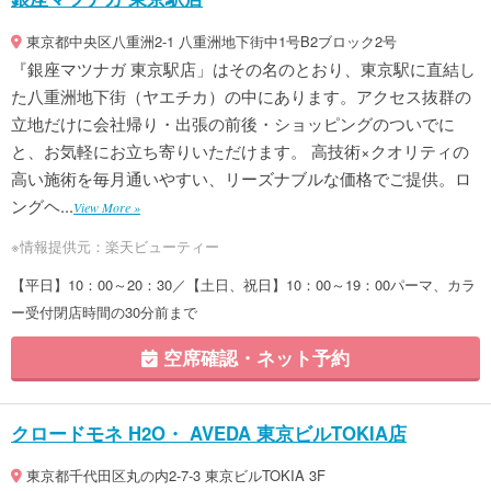
東京都中央区八重洲2-1 八重洲地下街中1号B2ブロック2号
『銀座マツナガ 東京駅店」はその名のとおり、東京駅に直結し
た八重洲地下街（ヤエチカ）の中にあります。アクセス抜群の
立地だけに会社帰り・出張の前後・ショッピングのついでに
と、お気軽にお立ち寄りいただけます。 高技術×クオリティの
高い施術を毎月通いやすい、リーズナブルな価格でご提供。ロ
ングヘ...
View More »
※情報提供元：楽天ビューティー
【平日】10：00～20：30／【土日、祝日】10：00～19：00パーマ、カラ
ー受付閉店時間の30分前まで
空席確認・ネット予約
クロードモネ H2O・ AVEDA 東京ビルTOKIA店
東京都千代田区丸の内2-7-3 東京ビルTOKIA 3F