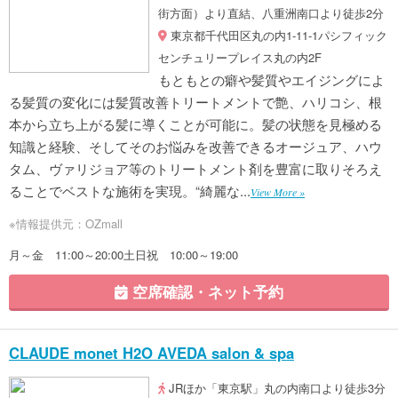
街方面）より直結、八重洲南口より徒歩2分
東京都千代田区丸の内1-11-1パシフィック
センチュリープレイス丸の内2F
もともとの癖や髪質やエイジングによ
る髪質の変化には髪質改善トリートメントで艶、ハリコシ、根
本から立ち上がる髪に導くことが可能に。髪の状態を見極める
知識と経験、そしてそのお悩みを改善できるオージュア、ハウ
タム、ヴァリジョア等のトリートメント剤を豊富に取りそろえ
ることでベストな施術を実現。“綺麗な...
View More »
※情報提供元：OZmall
月～金 11:00～20:00土日祝 10:00～19:00
空席確認・ネット予約
CLAUDE monet H2O AVEDA salon & spa
JRほか「東京駅」丸の内南口より徒歩3分