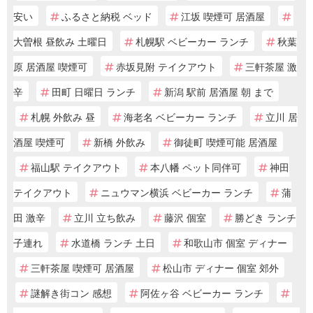
安い
ふるさと納税 ベッド
江坂 喫煙可 居酒屋
大曽根 昼飲み 土曜日
札幌駅 ベビーカー ランチ
秋葉
原 居酒屋 喫煙可
赤坂見附 テイクアウト
三軒茶屋 激
辛
田町 日曜日 ランチ
新潟 駅前 居酒屋 朝 まで
札幌 外飲み 昼
海老名 ベビーカー ランチ
立川 居
酒屋 喫煙可
新橋 外飲み
御徒町 喫煙可能 居酒屋
福山駅 テイクアウト
本八幡 ペット同伴可
神田
テイクアウト
ニュウマン横浜 ベビーカー ランチ
蒲
田 激辛
立川 立ち飲み
藤沢 個室
勝どき ランチ
子連れ
水道橋 ランチ 土日
和歌山市 個室 ディナー
三軒茶屋 喫煙可 居酒屋
松山市 ディナー 個室 郊外
謎解き街コン 感想
阿佐ヶ谷 ベビーカー ランチ