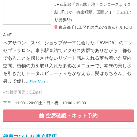
JR京葉線「東京駅」地下コンコースより直
結 JRほか「有楽町駅」国際フォーラム口よ
り徒歩5分
東京都千代田区丸の内2-7-3東京ビルTOKI
A 3F
ヘアサロン、スパ、ショップが一堂に会した「AVEDA」のコン
セプトサロン。東京駅直結でアクセス抜群でありながら、都心
であることを感じさせないリゾート感あふれる落ち着いた店内
空間。植物の力を取り入れた多彩なメニューで、本来の美しさ
を引きだしトータルビューティをかなえる。髪はもちろん、心
身まで優し...
View More »
※情報提供元：OZmall
平日 11:00～20:00土・日・祝 10:00～19:00
空席確認・ネット予約
銀座マツナガ 東京駅店