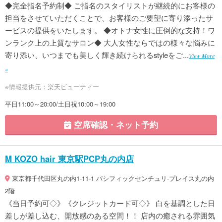
◆完全指名予約制◆ ご指名のスタイリストが継続的にお客様の
担当をさせていただくことで、お客様のご要望に寄り添ったサ
ービスの提供をいたします。 ◆オトナ女性に圧倒的な支持！ワ
ンランク上の上質なサロン◆ 大人女性ならではの様々な悩みに
寄り添い、いつまでも美しく輝き続けられるstyleをご...
View More
»
※情報提供元：楽天ビューティー
平日11:00～20:00/土日祝10:00～19:00
空席確認・ネット予約
M KOZO hair 東京駅PCP丸の内店
東京都千代田区丸の内1-11-1 パシフィックセンチュリ-プレイス丸の内
2階
《当日予約可◇》《クレジットカード可◇》 白を基調とした日
差しが差し込む、開放感のある空間！！ 店内の癒される雰囲気