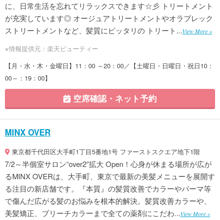
に、日常生活を忘れてリラックスできます☆彡 トリートメント
が充実しています◎ オージュアトリートメントやオラプレック
ストリートメントなど、髪質にピッタリの トリート...
View More »
※情報提供元：楽天ビューティー
【月・水・木・金曜日】11：00 ～20：00／【土曜日・日曜日・祝日10：
00～：19：00】
空席確認・ネット予約
MINX OVER
東京都千代田区大手町1丁目5番地1号 ファーストスクエア地下1階
7/2～半個室サロン“over2”拡大 Open！心身が休まる場所が広が
るMINX OVERは、大手町、東京で最新の美髪メニューを展開す
る注目の新店舗です。『本質』の髪質改善でカラーやパーマ等
で傷んだ広がる髪のお悩みを根本的解決。髪質改善カラーや、
美髪矯正、ブリーチカラーまで全ての薬剤にこだわ...
View More »