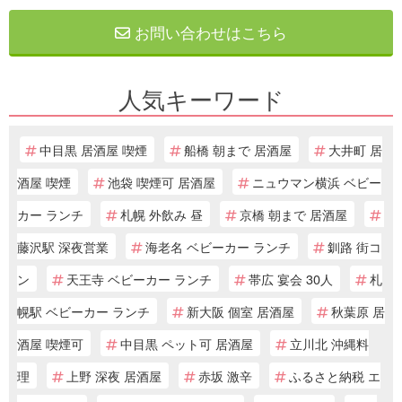
お問い合わせはこちら
人気キーワード
中目黒 居酒屋 喫煙
船橋 朝まで 居酒屋
大井町 居
酒屋 喫煙
池袋 喫煙可 居酒屋
ニュウマン横浜 ベビー
カー ランチ
札幌 外飲み 昼
京橋 朝まで 居酒屋
藤沢駅 深夜営業
海老名 ベビーカー ランチ
釧路 街コ
ン
天王寺 ベビーカー ランチ
帯広 宴会 30人
札
幌駅 ベビーカー ランチ
新大阪 個室 居酒屋
秋葉原 居
酒屋 喫煙可
中目黒 ペット可 居酒屋
立川北 沖縄料
理
上野 深夜 居酒屋
赤坂 激辛
ふるさと納税 エ