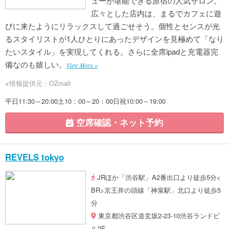
ューが堪能できる原宿の人気サロン。
広々とした店内は、まるでカフェに遊
びに来たようにリラックスして過ごせそう。個性とセンスが光
るスタイリストが1人ひとりにあったデザインを見極めて「なり
たいスタイル」を実現してくれる。さらに全席ipadと充電器完
備なのも嬉しい。
View More »
※情報提供元：OZmall
平日11:30～20:00土10：00～20：00日祝10:00～19:00
空席確認・ネット予約
REVELS tokyo
JRほか「渋谷駅」A2番出口より徒歩5分<
BR>京王井の頭線「神泉駅」北口より徒歩5
分
東京都渋谷区道玄坂2-23-10渋谷ランドビ
ル2F