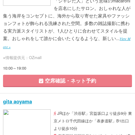
「シャレた人」という意味のmacaroni
を店名にしたサロン。おしゃれな人が
集う海岸をコンセプトに、海外から取り寄せた家具やファッシ
ョンフォトが飾られる洗練された空間。多数の雑誌撮影に携わ
る実力派スタイリストが、1人ひとりに合わせてスタイルを提
案。おしゃれをして誰かに会いたくなるような、新しい...
View M
ore »
※情報提供元：OZmall
10:00～19:00
空席確認・ネット予約
gita aoyama
JRほか「渋谷駅」宮益坂口より徒歩9分 東
京メトロ千代田線ほか「表参道駅」B1出口
より徒歩10分