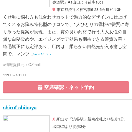
参道駅」A1出口より徒歩10分
東京都渋谷区神宮前6-23-6石川ビル3F
くせ毛に悩む方も似合わせカットで魅力的なデザインに仕上げ
てくれるお悩み特化型のサロンで、1人ひとりの骨格や髪質に寄
り添った提案が実現。また、質の良い商材で行う大人女性の自
然な白髪染めや、エイジングケア効果も期待できる髪質改善・
縮毛矯正にも定評あり。店内は、柔らかい自然光が入る癒し空
間で、マンツ...
View More »
※情報提供元：OZmall
11:00～21:00
空席確認・ネット予約
shirof shibuya
JRほか「渋谷駅」新南改札より徒歩1分、
出口C2より徒歩3分