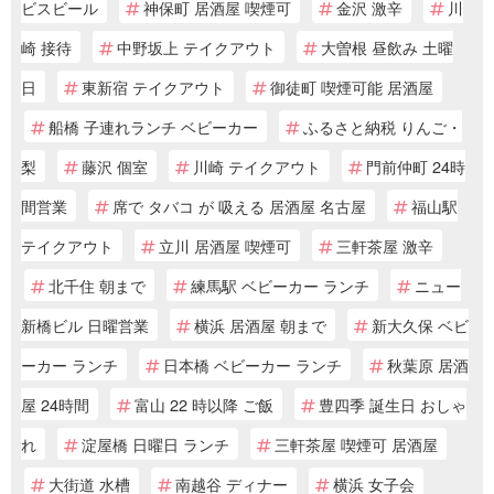
ビスビール
神保町 居酒屋 喫煙可
金沢 激辛
川
崎 接待
中野坂上 テイクアウト
大曽根 昼飲み 土曜
日
東新宿 テイクアウト
御徒町 喫煙可能 居酒屋
船橋 子連れランチ ベビーカー
ふるさと納税 りんご・
梨
藤沢 個室
川崎 テイクアウト
門前仲町 24時
間営業
席で タバコ が 吸える 居酒屋 名古屋
福山駅
テイクアウト
立川 居酒屋 喫煙可
三軒茶屋 激辛
北千住 朝まで
練馬駅 ベビーカー ランチ
ニュー
新橋ビル 日曜営業
横浜 居酒屋 朝まで
新大久保 ベビ
ーカー ランチ
日本橋 ベビーカー ランチ
秋葉原 居酒
屋 24時間
富山 22 時以降 ご飯
豊四季 誕生日 おしゃ
れ
淀屋橋 日曜日 ランチ
三軒茶屋 喫煙可 居酒屋
大街道 水槽
南越谷 ディナー
横浜 女子会