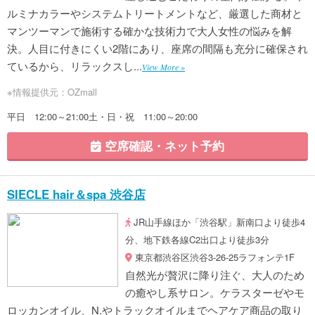
ルミナカラーやシステムトリートメントなど、厳選した商材と
マンツーマンで施術する確かな技術力で大人女性の悩みを解
決。人目に付きにくい2階にあり、座席の間隔も充分に確保され
ているから、リラックスし...
View More »
※情報提供元：OZmall
平日 12:00～21:00土・日・祝 11:00～20:00
空席確認・ネット予約
SIECLE hair＆spa 渋谷店
JR山手線ほか「渋谷駅」新南口より徒歩4
分、地下鉄各線C2出口より徒歩3分
東京都渋谷区渋谷3-26-25ラフォンテ1F
自然光が贅沢に降り注ぐ、大人のため
の癒やし系サロン。ケラスターゼやモ
ロッカンオイル、N.やトラックオイルまでヘアケア商品の取り