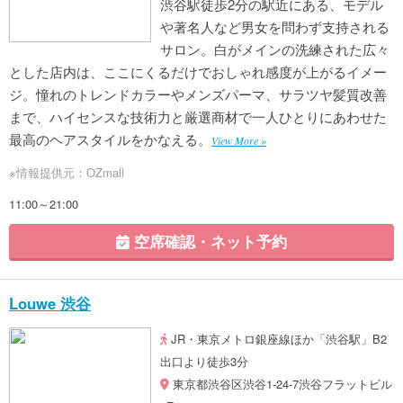
渋谷駅徒歩2分の駅近にある、モデル
や著名人など男女を問わず支持される
サロン。白がメインの洗練された広々
とした店内は、ここにくるだけでおしゃれ感度が上がるイメー
ジ。憧れのトレンドカラーやメンズパーマ、サラツヤ髪質改善
まで、ハイセンスな技術力と厳選商材で一人ひとりにあわせた
最高のヘアスタイルをかなえる。
View More »
※情報提供元：OZmall
11:00～21:00
空席確認・ネット予約
Louwe 渋谷
JR・東京メトロ銀座線ほか「渋谷駅」B2
出口より徒歩3分
東京都渋谷区渋谷1-24-7渋谷フラットビル