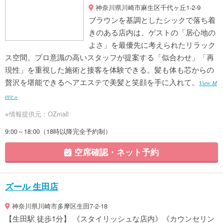
神奈川県川崎市麻生区千代ヶ丘1-2-9
ブラウンを基調としたシックで落ち着
きのある店内は、ゲストの「居心地の
よさ」を最優先に考えられたリラック
ス空間。プロ意識の高いスタッフが提案する「似合わせ」「再
現性」を重視した施術と接客を体験できる。髪も体も芯からの
贅沢を堪能できるヘアエステで美髪と笑顔を手に入れて。
View M
ore »
※情報提供元：OZmall
9:00～18:00（18時以降完全予約制）
空席確認・ネット予約
ズール 生田店
神奈川県川崎市多摩区生田7-2-18
【生田駅 徒歩1分】 《スタイリッシュな店内》《カウンセリン