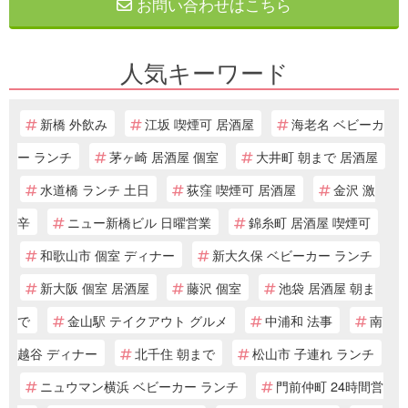
お問い合わせはこちら
人気キーワード
新橋 外飲み
江坂 喫煙可 居酒屋
海老名 ベビーカ
ー ランチ
茅ヶ崎 居酒屋 個室
大井町 朝まで 居酒屋
水道橋 ランチ 土日
荻窪 喫煙可 居酒屋
金沢 激
辛
ニュー新橋ビル 日曜営業
錦糸町 居酒屋 喫煙可
和歌山市 個室 ディナー
新大久保 ベビーカー ランチ
新大阪 個室 居酒屋
藤沢 個室
池袋 居酒屋 朝ま
で
金山駅 テイクアウト グルメ
中浦和 法事
南
越谷 ディナー
北千住 朝まで
松山市 子連れ ランチ
ニュウマン横浜 ベビーカー ランチ
門前仲町 24時間営