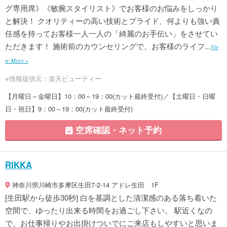
グ専用席》《敏腕スタイリスト》でお客様のお悩みをしっかり
と解決！ クオリティーの高い技術とプライド、何よりも強い責
任感を持ってお客様一人一人の「綺麗のお手伝い」をさせてい
ただきます！ 施術前のカウンセリングで、お客様のライフ...
Vie
w More »
※情報提供元：楽天ビューティー
【月曜日～金曜日】10：00～19：00(カット最終受付)／【土曜日・日曜
日・祝日】9：00～19：00(カット最終受付)
空席確認・ネット予約
RIKKA
神奈川県川崎市多摩区生田7-2-14 アドレ生田 1F
[生田駅から徒歩30秒] 白を基調とした清潔感のある落ち着いた
空間で、ゆったり出来る時間をお過ごし下さい。 駅近くなの
で、お仕事帰りやお出掛けついでにご来店もしやすいと思いま