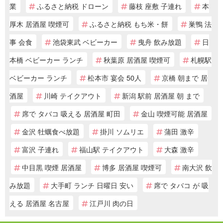
業
ふるさと納税 ドローン
藤枝 座敷 子連れ
本
厚木 居酒屋 喫煙可
ふるさと納税 もち米・餅
巣鴨 法
事 会食
池袋東武 ベビーカー
曳舟 飲み放題
日
本橋 ベビーカー ランチ
秋葉原 居酒屋 喫煙可
札幌駅
ベビーカー ランチ
松本市 宴会 50人
京橋 朝まで 居
酒屋
川崎 テイクアウト
新潟 駅前 居酒屋 朝 まで
席で タバコ 吸える 居酒屋 町田
金山 喫煙可能 居酒屋
金沢 牡蠣食べ放題
掛川 ソムリエ
蒲田 激辛
富沢 子連れ
福山駅 テイクアウト
大森 激辛
中目黒 喫煙 居酒屋
博多 居酒屋 喫煙可
南大沢 飲
み放題
大手町 ランチ 日曜日 安い
席で タバコ が 吸
える 居酒屋 名古屋
江戸川 肉の日