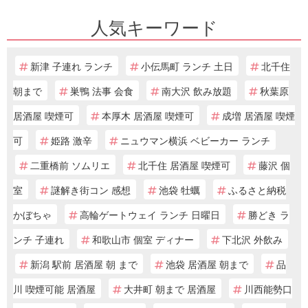
人気キーワード
新津 子連れ ランチ
小伝馬町 ランチ 土日
北千住
朝まで
巣鴨 法事 会食
南大沢 飲み放題
秋葉原
居酒屋 喫煙可
本厚木 居酒屋 喫煙可
成増 居酒屋 喫煙
可
姫路 激辛
ニュウマン横浜 ベビーカー ランチ
二重橋前 ソムリエ
北千住 居酒屋 喫煙可
藤沢 個
室
謎解き街コン 感想
池袋 牡蠣
ふるさと納税
かぼちゃ
高輪ゲートウェイ ランチ 日曜日
勝どき ラ
ンチ 子連れ
和歌山市 個室 ディナー
下北沢 外飲み
新潟 駅前 居酒屋 朝 まで
池袋 居酒屋 朝まで
品
川 喫煙可能 居酒屋
大井町 朝まで 居酒屋
川西能勢口