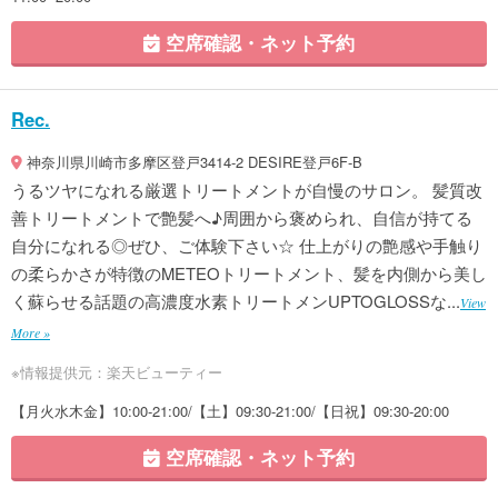
空席確認・ネット予約
Rec.
神奈川県川崎市多摩区登戸3414-2 DESIRE登戸6F-B
うるツヤになれる厳選トリートメントが自慢のサロン。 髪質改
善トリートメントで艶髪へ♪周囲から褒められ、自信が持てる
自分になれる◎ぜひ、ご体験下さい☆ 仕上がりの艶感や手触り
の柔らかさが特徴のMETEOトリートメント、髪を内側から美し
く蘇らせる話題の高濃度水素トリートメンUPTOGLOSSな...
View
More »
※情報提供元：楽天ビューティー
【月火水木金】10:00-21:00/【土】09:30-21:00/【日祝】09:30-20:00
空席確認・ネット予約