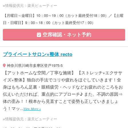
※情報提供元：楽天ビューティー
【月曜日～金曜日】10：00～19：00（カット最終受付18：00）／【土曜
日・日曜日】9：00～18：00（カット最終受付17：00）
空席確認・ネット予約
プライベートサロン×整体 recto
神奈川県川崎市多摩区登戸1975-5
【アットホームな空間／丁寧な施術】 【ストレッチ×エクササ
イズ×整体】独自の手法でコリや疲れをほぐしていきます！全
身はもちろん足裏・眼精疲労・ヘッドなどお疲れのところをお
伝えいただければ、重点的にアプローチ♪ また、不調の原因⇒
体の歪み！！根本から見直すことで姿勢も正していきましょ
う！マッ...
View More »
※情報提供元：楽天ビューティー