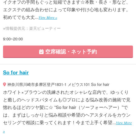
イクオフの手間もぐっと短縮できます☆本数・長さ・形など、
エクステの組み合わせによって印象や付け心地も変わります。
初めてでも大丈...
View More »
※情報提供元：楽天ビューティー
9:00~20:00
空席確認・ネット予約
So for hair
神奈川県川崎市多摩区登戸1831-1 メビウス101 So for hair
ホワイト×ブラウンの洗練されたオシャレな店内で、ゆっくり
と癒しのヘッドスパタイムも◎プロによる悩み改善の施術で見
惚れるほどのツヤ髪に☆ “So for hair（ソーフォーヘアー）”で
は、まずはしっかりと悩み相談や希望のヘアスタイルをカウン
セリングで相談に乗ってくれます！今まで上手く希望...
View More
»