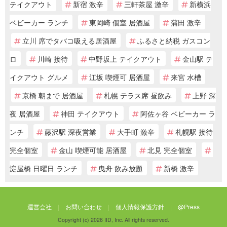
テイクアウト
新宿 激辛
三軒茶屋 激辛
新横浜
ベビーカー ランチ
東岡崎 個室 居酒屋
蒲田 激辛
立川 席でタバコ吸える居酒屋
ふるさと納税 ガスコン
ロ
川崎 接待
中野坂上 テイクアウト
金山駅 テ
イクアウト グルメ
江坂 喫煙可 居酒屋
来宮 水槽
京橋 朝まで 居酒屋
札幌 テラス席 昼飲み
上野 深
夜 居酒屋
神田 テイクアウト
阿佐ヶ谷 ベビーカー ラ
ンチ
藤沢駅 深夜営業
大手町 激辛
札幌駅 接待
完全個室
金山 喫煙可能 居酒屋
北見 完全個室
淀屋橋 日曜日 ランチ
曳舟 飲み放題
新橋 激辛
運営会社
お問い合わせ
個人情報保護方針
@Press
Copyright (c) 2026 IID, Inc. All rights reserved.