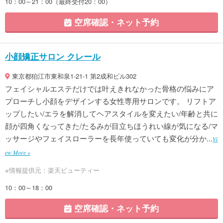
10：00～21：00（最終受付20：00）
空席確認・ネット予約
小顔矯正サロン クレール
東京都狛江市東和泉1-21-1 第2成和ビル302
フェイシャルエステだけでは叶えきれなかった骨格の悩みにア
プローチし小顔をデザインする女性専用サロンです。 リフトア
ップしたい/エラを解消してヘアスタイルを変えたい/年齢と共に
顔が四角くなってきた/たるみが目立ちほうれい線が気になる/マ
ッサージやフェイスローラーを長年使っていても変化が分か...
Vi
ew More »
※情報提供元：楽天ビューティー
10：00～18：00
空席確認・ネット予約