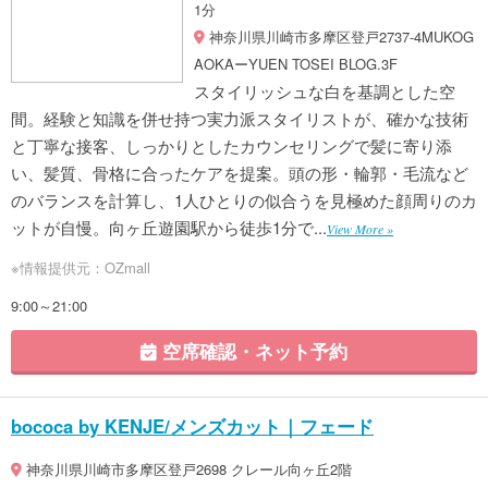
1分
神奈川県川崎市多摩区登戸2737-4MUKOG
AOKAーYUEN TOSEI BLOG.3F
スタイリッシュな白を基調とした空
間。経験と知識を併せ持つ実力派スタイリストが、確かな技術
と丁寧な接客、しっかりとしたカウンセリングで髪に寄り添
い、髪質、骨格に合ったケアを提案。頭の形・輪郭・毛流など
のバランスを計算し、1人ひとりの似合うを見極めた顔周りのカ
ットが自慢。向ヶ丘遊園駅から徒歩1分で...
View More »
※情報提供元：OZmall
9:00～21:00
空席確認・ネット予約
bococa by KENJE/メンズカット｜フェード
神奈川県川崎市多摩区登戸2698 クレール向ヶ丘2階