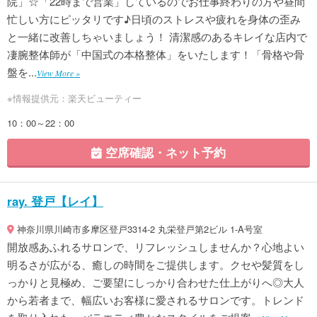
院」☆「22時まで営業」しているのでお仕事終わりの方や昼間
忙しい方にピッタリです♪日頃のストレスや疲れを身体の歪み
と一緒に改善しちゃいましょう！ 清潔感のあるキレイな店内で
凄腕整体師が「中国式の本格整体」をいたします！「骨格や骨
盤を...
View More »
※情報提供元：楽天ビューティー
10：00～22：00
空席確認・ネット予約
ray. 登戸【レイ】
神奈川県川崎市多摩区登戸3314-2 丸栄登戸第2ビル 1-A号室
開放感あふれるサロンで、リフレッシュしませんか？心地よい
明るさが広がる、癒しの時間をご提供します。クセや髪質をし
っかりと見極め、ご要望にしっかり合わせた仕上がりへ◎大人
から若者まで、幅広いお客様に愛されるサロンです。トレンド