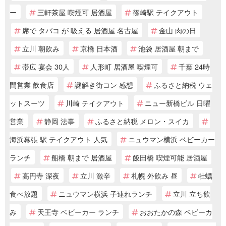
ー
三軒茶屋 喫煙可 居酒屋
篠崎駅 テイクアウト
席で タバコ が 吸える 居酒屋 名古屋
金山 肉の日
立川 朝飲み
京橋 日本酒
池袋 居酒屋 朝まで
帯広 宴会 30人
人形町 居酒屋 喫煙可
千葉 24時
間営業 飲食店
謎解き街コン 感想
ふるさと納税 ウェ
ットスーツ
川崎 テイクアウト
ニュー新橋ビル 日曜
営業
静岡 法事
ふるさと納税 メロン・スイカ
海浜幕張 駅 テイクアウト 人気
ニュウマン横浜 ベビーカー
ランチ
船橋 朝まで 居酒屋
飯田橋 喫煙可能 居酒屋
高円寺 深夜
立川 激辛
札幌 外飲み 昼
牡蠣
食べ放題
ニュウマン横浜 子連れランチ
立川 立ち飲
み
天王寺 ベビーカー ランチ
おおたかの森 ベビーカ