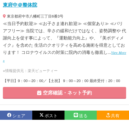
東府中＠整体院
東京都府中市八幡町三丁目6番3号
≪当日予約歓迎≫ ≪お子さま連れ歓迎≫ ≪個室あり≫ ≪バリ
アフリー≫ 当院では、辛さの緩和だけではなく、姿勢調整や 代
謝向上を促す事によって、『運動能力向上』や、『美ボディメ
イク』を含めた 生活のクオリティを高める施術を得意としてお
ります！ コロナウイルスの対策に院内の消毒も徹底し...
View More
»
※情報提供元：楽天ビューティー
【平日】9：00～20：00／【土祝】 9：00～20：00 最終受付：20：00
空席確認・ネット予約
シェア
ポスト
送る
共有