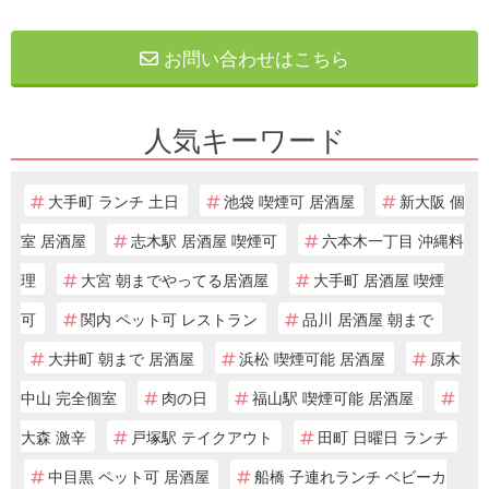
お問い合わせはこちら
人気キーワード
大手町 ランチ 土日
池袋 喫煙可 居酒屋
新大阪 個
室 居酒屋
志木駅 居酒屋 喫煙可
六本木一丁目 沖縄料
理
大宮 朝までやってる居酒屋
大手町 居酒屋 喫煙
可
関内 ペット可 レストラン
品川 居酒屋 朝まで
大井町 朝まで 居酒屋
浜松 喫煙可能 居酒屋
原木
中山 完全個室
肉の日
福山駅 喫煙可能 居酒屋
大森 激辛
戸塚駅 テイクアウト
田町 日曜日 ランチ
中目黒 ペット可 居酒屋
船橋 子連れランチ ベビーカ