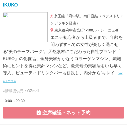
IKUKO
京王線「府中駅」南口直結（ペデストリア
ンデッキを経由）
東京都府中市宮町1-100ル・シーニュ4F
エステ初心者から上級者まで、年齢を
問わずすべての女性が楽しく過ごせ
る“美のテーマパーク”。天然素材にこだわった自社ブランド「I
KUKO」の化粧品、全身美容がかなうコラーゲンマシン、鍼施
術にヒントを得た美針マシンなど、最先端の美容法をいち早く
導入。ビューティドリンクバーも併設し、内外から“キレイ...
Vie
w More »
※情報提供元：OZmall
10:00～20:30
空席確認・ネット予約