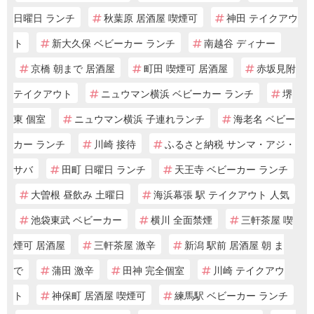
日曜日 ランチ
秋葉原 居酒屋 喫煙可
神田 テイクアウ
ト
新大久保 ベビーカー ランチ
南越谷 ディナー
京橋 朝まで 居酒屋
町田 喫煙可 居酒屋
赤坂見附
テイクアウト
ニュウマン横浜 ベビーカー ランチ
堺
東 個室
ニュウマン横浜 子連れランチ
海老名 ベビー
カー ランチ
川崎 接待
ふるさと納税 サンマ・アジ・
サバ
田町 日曜日 ランチ
天王寺 ベビーカー ランチ
大曽根 昼飲み 土曜日
海浜幕張 駅 テイクアウト 人気
池袋東武 ベビーカー
横川 全面禁煙
三軒茶屋 喫
煙可 居酒屋
三軒茶屋 激辛
新潟 駅前 居酒屋 朝 ま
で
蒲田 激辛
田神 完全個室
川崎 テイクアウ
ト
神保町 居酒屋 喫煙可
練馬駅 ベビーカー ランチ