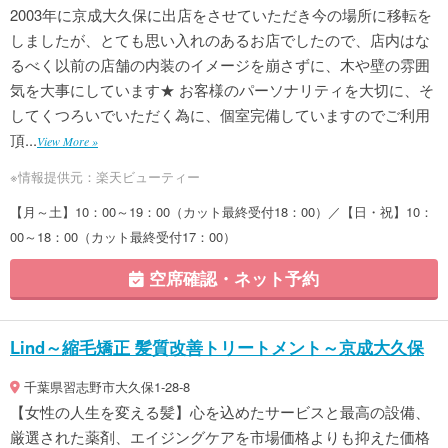
2003年に京成大久保に出店をさせていただき今の場所に移転を
しましたが、とても思い入れのあるお店でしたので、店内はな
るべく以前の店舗の内装のイメージを崩さずに、木や壁の雰囲
気を大事にしています★ お客様のパーソナリティを大切に、そ
してくつろいでいただく為に、個室完備していますのでご利用
頂...
View More »
※情報提供元：楽天ビューティー
【月～土】10：00～19：00（カット最終受付18：00）／【日・祝】10：
00～18：00（カット最終受付17：00）
空席確認・ネット予約
Lind～縮毛矯正 髪質改善トリートメント～京成大久保
千葉県習志野市大久保1-28-8
【女性の人生を変える髪】心を込めたサービスと最高の設備、
厳選された薬剤、エイジングケアを市場価格よりも抑えた価格