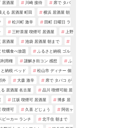
 居酒屋
川崎 接待
席で タバ
吸える 居酒屋 町田
横浜 居酒屋 朝
で
松川町 激辛
田町 日曜日 ラ
チ
三軒茶屋 喫煙可 居酒屋
上野
 居酒屋
池袋 居酒屋 朝まで
沢 牡蠣食べ放題
ふるさと納税 ゴル
場利用権
謎解き街コン 感想
ふ
さと納税 ベッド
松山市 ディナー 個
郊外
大森 激辛
席で タバコ が
る 居酒屋 名古屋
品川 喫煙可能 居
屋
江坂 喫煙可 居酒屋
博多 居
 喫煙可
久喜 どじょう
阿佐ヶ
ベビーカー ランチ
北千住 朝まで