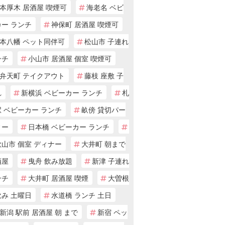
本厚木 居酒屋 喫煙可
海老名 ベビ
カー ランチ
神保町 居酒屋 喫煙可
本八幡 ペット同伴可
松山市 子連れ
ンチ
小山市 居酒屋 個室 喫煙可
弁天町 テイクアウト
藤枝 座敷 子
れ
新横浜 ベビーカー ランチ
札
 ベビーカー ランチ
畝傍 貸切パー
ィー
日本橋 ベビーカー ランチ
山市 個室 ディナー
大井町 朝まで
酒屋
曳舟 飲み放題
新津 子連れ
ンチ
大井町 居酒屋 喫煙
大曽根
飲み 土曜日
水道橋 ランチ 土日
新潟 駅前 居酒屋 朝 まで
新宿 ペッ