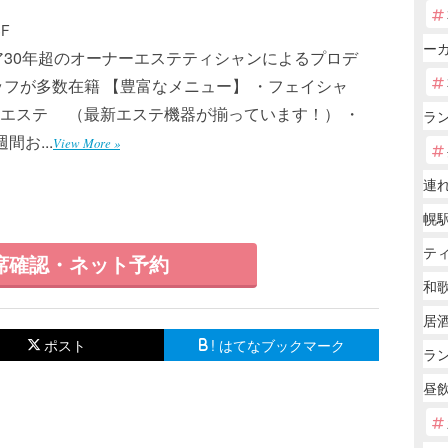
F
ー
ア30年超のオーナーエステティシャンによるプロデ
ッフが多数在籍 【豊富なメニュー】 ・フェイシャ
エステ （最新エステ機器が揃っています！） ・
ラ
お...
View More »
連
幌駅
テ
席確認・ネット予約
和歌
居
ポスト
! はてなブックマーク
ラ
昼