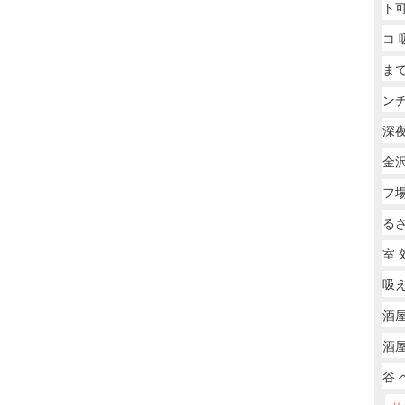
ト可
コ 
ま
ン
深夜
金
フ
る
室 
吸え
酒
酒屋
谷 