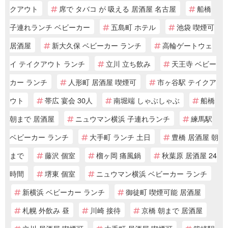
クアウト
席で タバコ が 吸える 居酒屋 名古屋
船橋
子連れランチ ベビーカー
五島町 ホテル
池袋 喫煙可
居酒屋
新大久保 ベビーカー ランチ
高輪ゲートウェ
イ テイクアウト ランチ
立川 立ち飲み
天王寺 ベビー
カー ランチ
人形町 居酒屋 喫煙可
市ヶ谷駅 テイクア
ウト
帯広 宴会 30人
南堀端 しゃぶしゃぶ
船橋
朝まで 居酒屋
ニュウマン横浜 子連れランチ
練馬駅
ベビーカー ランチ
大手町 ランチ 土日
豊橋 居酒屋 朝
まで
藤沢 個室
榴ヶ岡 痛風鍋
秋葉原 居酒屋 24
時間
堺東 個室
ニュウマン横浜 ベビーカー ランチ
新横浜 ベビーカー ランチ
御徒町 喫煙可能 居酒屋
札幌 外飲み 昼
川崎 接待
京橋 朝まで 居酒屋