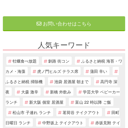
お問い合わせはこちら
人気キーワード
牡蠣食べ放題
釧路 街コン
ふるさと納税 海苔・ワ
カメ・海藻
虎ノ門ヒルズ テラス席
蒲田 辛い
ふるさと納税 掃除機
池袋 居酒屋 朝まで
高円寺 深
夜
大森 激辛
新橋 外飲み
学芸大学 ベビーカー
ランチ
新大阪 個室 居酒屋
富山 22 時以降 ご飯
松山市 子連れ ランチ
茗荷谷 テイクアウト
田町
日曜日 ランチ
中野坂上 テイクアウト
赤坂見附 テイ