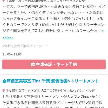
千葉県千葉市中央区新田町4-75 藤スカイパーキングビル1F
＜旬のカラーで透明感UP◎＞＜高級な薬剤多数ご用意◎＞ イメ
ージを変えたい・似合うデザインが分からない・・・お悩みに
沿ったスタイルをご提供☆彡 手触り×持続性ばっちり！！うる
うるカラーでクオリティの高い仕上がりが叶う◎ カラーチェン
ジで雰囲気を変えて新しい自分に◎ カットにカラーも合わ...
Vie
w More »
※情報提供元：楽天ビューティー
9：00～21:00
空席確認・ネット予約
全席個室美容室 Zina 千葉 髪質改善&トリートメント
千葉県千葉市中央区富士見二丁目7番1号 富士見ハイネスビル1F
? 自社開発の髪質改善トリートメントが大人気♪ Zinaだからこ
そ提供できる自社開発の髪質改善メニューが大好評♪髪質で悩