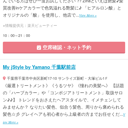
んでいる方はぜひ一度お試しください ?? Zinaといえば艶髪♪髪
質改善inケアカラーで色気溢れる艶髪に♪ 「ヒアルロン酸」と
オリジナルの「酸」を使用し、他店で...
View More »
※情報提供元：楽天ビューティー
10：00～21：00
空席確認・ネット予約
My jStyle by Yamano 千葉駅前店
千葉県千葉市中央区新町17-10 サンライズ新町・大塚ビル1Ｆ
《厳選トリートメント》《うるツヤ》《憧れの美髪へ》 【話題
の「ハーブカラー」や「コンポジアトリートメント」取扱サロ
ン♪♪】 トレンドをおさえたヘアスタイルで、イメチェンして
みませんか？ なりたい髪色、似合う髪色、周りから褒められる
髪色☆彡 グレイヘアも初心者から上級者の方までお任せくだ...
V
iew More »