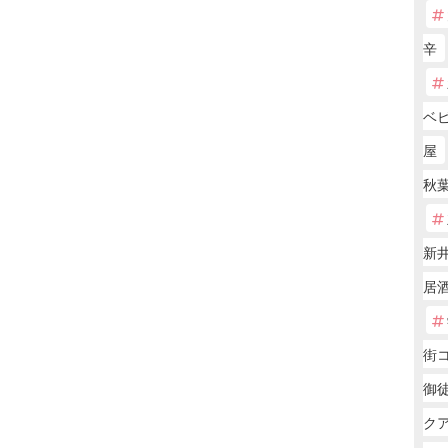
辛
ベ
屋
秋葉
新
居酒
街コ
御徒
ク