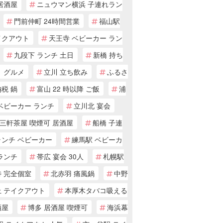
居酒屋
ニュウマン横浜 子連れラン
門前仲町 24時間営業
福山駅
イクアウト
天王寺 ベビーカー ラン
九段下 ランチ 土日
新橋 持ち
 グルメ
立川 立ち飲み
ふるさ
税 鍋
富山 22 時以降 ご飯
浦
ベビーカー ランチ
立川北 宴会
三軒茶屋 喫煙可 居酒屋
船橋 子連
ランチ ベビーカー
練馬駅 ベビーカ
ランチ
帯広 宴会 30人
札幌駅
待 完全個室
北赤羽 痛風鍋
中野
上 テイクアウト
本厚木タバコ吸える
酒屋
博多 居酒屋 喫煙可
海浜幕