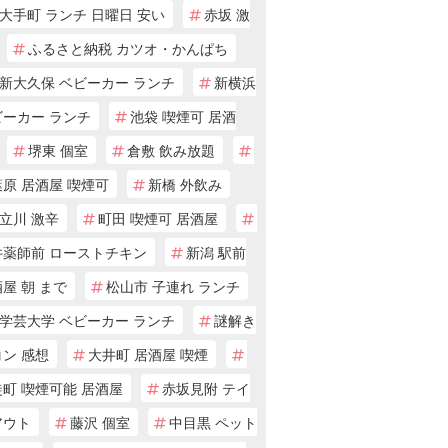
大手町 ランチ 日曜日 安い
赤坂 激
ふるさと納税 カツオ・かんぱち
新大久保 ベビーカー ランチ
新横浜
ビーカー ランチ
池袋 喫煙可 居酒
堺東 個室
倉敷 飲み放題
原 居酒屋 喫煙可
新橋 外飲み
立川 激辛
町田 喫煙可 居酒屋
井薬師前 ローストチキン
新潟 駅前
屋 朝 まで
松山市 子連れ ランチ
学芸大学 ベビーカー ランチ
謎解き
ン 感想
大井町 居酒屋 喫煙
町 喫煙可能 居酒屋
赤坂見附 テイ
アウト
藤沢 個室
中目黒 ペット