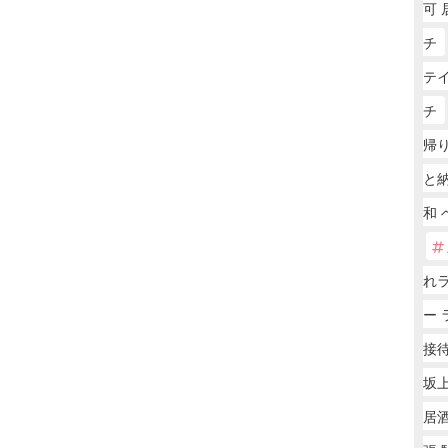
可 
チ
テ
チ
帰り
と納
和 
れ
ー 
接
坂
居