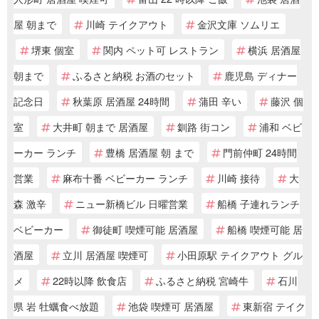
屋 朝まで
川崎 テイクアウト
金沢文庫 ソムリエ
堺東 個室
関内 ペット可 レストラン
横浜 居酒屋
朝まで
ふるさと納税 お酒のセット
鹿児島 ディナー
記念日
秋葉原 居酒屋 24時間
蒲田 辛い
藤沢 個
室
大井町 朝まで 居酒屋
釧路 街コン
浦和 ベビ
ーカー ランチ
豊橋 居酒屋 朝 まで
門前仲町 24時間
営業
麻布十番 ベビーカー ランチ
川崎 接待
大
森 激辛
ニュー新橋ビル 日曜営業
船橋 子連れランチ
ベビーカー
御徒町 喫煙可能 居酒屋
船橋 喫煙可能 居
酒屋
立川 居酒屋 喫煙可
小田原駅 テイクアウト グル
メ
22時以降 飲食店
ふるさと納税 宮崎牛
石川
県 岩 牡蠣食べ放題
池袋 喫煙可 居酒屋
東新宿 テイク