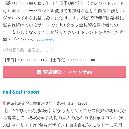
《高リピート率サロン》《当日予約歓迎》《クレジットカード
可》全メニューパラジェル使用で追加料金なし！自爪に優しい
ジェルネイルをお楽しみいただけます。四谷で15年間お客様に
愛され続けているサロンです♪スタッフ全員資格保持者なの
で、安心してなんでもご相談ください！トレンドを押さえた定
額デザインから...
View More »
※情報提供元：楽天ビューティー
【平日】10：00～20：00／【土日祝】10：00～20：00
空席確認・ネット予約
nail＆art irooori
東京都新宿区三栄町8-10 第一萬寿ビル2F（203）
【四ツ谷駅から徒歩3分】駅から近くてアクセス良好◎朝９時か
ら営業している♪完全予約制の大人のための隠れ家サロン☆ 実
力派ネイリストが“色もデザインも自由自在”をモットーに毎日