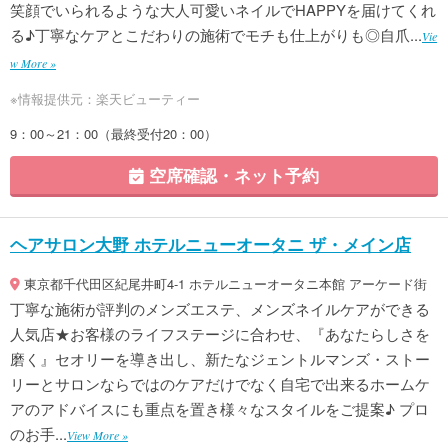
笑顔でいられるような大人可愛いネイルでHAPPYを届けてくれ
る♪丁寧なケアとこだわりの施術でモチも仕上がりも◎自爪...
Vie
w More »
※情報提供元：楽天ビューティー
9：00～21：00（最終受付20：00）
空席確認・ネット予約
ヘアサロン大野 ホテルニューオータニ ザ・メイン店
東京都千代田区紀尾井町4-1 ホテルニューオータニ本館 アーケード街
丁寧な施術が評判のメンズエステ、メンズネイルケアができる
人気店★お客様のライフステージに合わせ、『あなたらしさを
磨く』セオリーを導き出し、新たなジェントルマンズ・ストー
リーとサロンならではのケアだけでなく自宅で出来るホームケ
アのアドバイスにも重点を置き様々なスタイルをご提案♪ プロ
のお手...
View More »