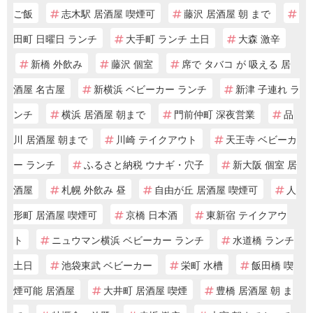
ご飯
志木駅 居酒屋 喫煙可
藤沢 居酒屋 朝 まで
田町 日曜日 ランチ
大手町 ランチ 土日
大森 激辛
新橋 外飲み
藤沢 個室
席で タバコ が 吸える 居
酒屋 名古屋
新横浜 ベビーカー ランチ
新津 子連れ ラ
ンチ
横浜 居酒屋 朝まで
門前仲町 深夜営業
品
川 居酒屋 朝まで
川崎 テイクアウト
天王寺 ベビーカ
ー ランチ
ふるさと納税 ウナギ・穴子
新大阪 個室 居
酒屋
札幌 外飲み 昼
自由が丘 居酒屋 喫煙可
人
形町 居酒屋 喫煙可
京橋 日本酒
東新宿 テイクアウ
ト
ニュウマン横浜 ベビーカー ランチ
水道橋 ランチ
土日
池袋東武 ベビーカー
栄町 水槽
飯田橋 喫
煙可能 居酒屋
大井町 居酒屋 喫煙
豊橋 居酒屋 朝 ま