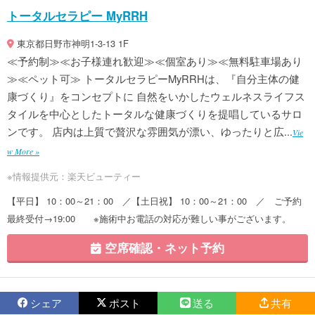
トータルセラピー MyRRH
東京都日野市神明1-3-13 1F
≪予約制≫≪お子様連れ歓迎≫≪個室あり≫≪無料駐車場あり
≫≪ペット可≫ トータルセラピーMyRRHは、『自分主体の健
康づくり』をコンセプトに 自然をいかしたウェルネスライフス
タイルを中心としたトータルな健康づくりを提唱しているサロ
ンです。 店内は上質で贅沢な雰囲気が漂い、ゆったりと広...
Vie
w More »
※情報提供元：楽天ビューティー
【平日】 10：00～21：00 ／【土日祝】 10：00～21：00 ／ ご予約
最終受付→19:00 ※施術中お電話の対応が難しい事がございます。
空席確認・ネット予約
シェア
ポスト
送る
共有