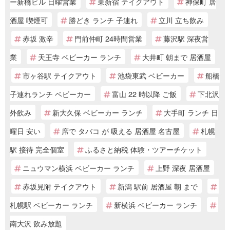
ー新橋ビル 日曜営業
東新宿 テイクアウト
神保町 居
酒屋 喫煙可
勝どき ランチ 子連れ
立川 立ち飲み
赤坂 激辛
門前仲町 24時間営業
藤沢駅 深夜営
業
天王寺 ベビーカー ランチ
大井町 朝まで 居酒屋
市ヶ谷駅 テイクアウト
池袋東武 ベビーカー
船橋
子連れランチ ベビーカー
富山 22 時以降 ご飯
下北沢
外飲み
新大久保 ベビーカー ランチ
大手町 ランチ 日
曜日 安い
席で タバコ が 吸える 居酒屋 名古屋
札幌
駅 接待 完全個室
ふるさと納税 体験・ツアーチケット
ニュウマン横浜 ベビーカー ランチ
上野 深夜 居酒屋
赤坂見附 テイクアウト
新潟 駅前 居酒屋 朝 まで
札幌駅 ベビーカー ランチ
新横浜 ベビーカー ランチ
南大沢 飲み放題