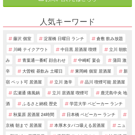
人気キーワード
藤沢 個室
淀屋橋 日曜日 ランチ
倉敷 飲み放題
川崎 テイクアウト
中目黒 居酒屋 喫煙
立川 朝飲
み
青葉通一番町 顔合わせ
中崎町 宴会
蒲田 激
辛
大曽根 昼飲み 土曜日
東岡崎 個室 居酒屋
新
宿 ペット可 居酒屋
立川 激辛
品川 喫煙可能 居酒屋
広瀬通 痛風鍋
立川 居酒屋 喫煙可
鹿児島中央 地
酒
ふるさと納税 歴史
学芸大学 ベビーカー ランチ
秋葉原 居酒屋 24時間
日本橋 ベビーカー ランチ
京橋 朝まで 居酒屋
本厚木タバコ吸える居酒屋
ニュ