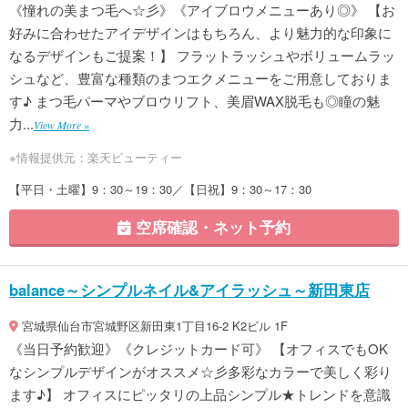
《憧れの美まつ毛へ☆彡》《アイブロウメニューあり◎》 【お
好みに合わせたアイデザインはもちろん、より魅力的な印象に
なるデザインもご提案！】 フラットラッシュやボリュームラッ
シュなど、豊富な種類のまつエクメニューをご用意しておりま
す♪ まつ毛パーマやブロウリフト、美眉WAX脱毛も◎瞳の魅
力...
View More »
※情報提供元：楽天ビューティー
【平日・土曜】9：30～19：30／【日祝】9：30～17：30
空席確認・ネット予約
balance～シンプルネイル&アイラッシュ～新田東店
宮城県仙台市宮城野区新田東1丁目16-2 K2ビル 1F
《当日予約歓迎》《クレジットカード可》 【オフィスでもOK
なシンプルデザインがオススメ☆彡多彩なカラーで美しく彩り
ます♪】 オフィスにピッタリの上品シンプル★トレンドを意識