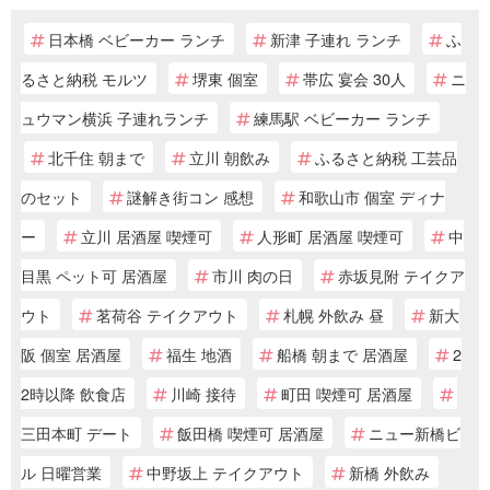
日本橋 ベビーカー ランチ
新津 子連れ ランチ
ふ
るさと納税 モルツ
堺東 個室
帯広 宴会 30人
ニ
ュウマン横浜 子連れランチ
練馬駅 ベビーカー ランチ
北千住 朝まで
立川 朝飲み
ふるさと納税 工芸品
のセット
謎解き街コン 感想
和歌山市 個室 ディナ
ー
立川 居酒屋 喫煙可
人形町 居酒屋 喫煙可
中
目黒 ペット可 居酒屋
市川 肉の日
赤坂見附 テイクア
ウト
茗荷谷 テイクアウト
札幌 外飲み 昼
新大
阪 個室 居酒屋
福生 地酒
船橋 朝まで 居酒屋
2
2時以降 飲食店
川崎 接待
町田 喫煙可 居酒屋
三田本町 デート
飯田橋 喫煙可 居酒屋
ニュー新橋ビ
ル 日曜営業
中野坂上 テイクアウト
新橋 外飲み