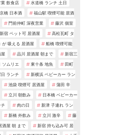
営業 飲食店
水道橋 ランチ 土日
京橋 日本酒
福山駅 喫煙可能 居酒
門前仲町 深夜営業
藤沢 個室
新宿 ペット可 居酒屋
高松瓦町 タ
 が 吸える 居酒屋
船橋 喫煙可能
酒屋
品川 居酒屋 朝まで
新宿三
目 ソムリエ
東十条 地魚
田町
曜日 ランチ
新横浜 ベビーカー ラン
池袋 喫煙可 居酒屋
蒲田 辛
立川 朝飲み
日本橋 ベビーカー
ンチ
肉の日
新津 子連れ ラン
新橋 外飲み
立川 激辛
藤
居酒屋 朝 まで
新宿 持ち込み可 居