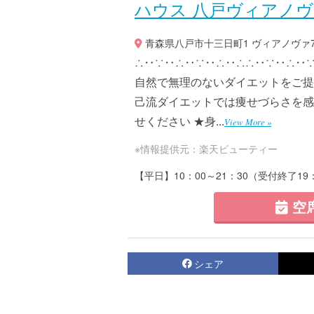
ハウス 八戸ヴィアノ
青森県八戸市十三日町1 ヴィアノヴァ7
∴‥∵‥∴‥∵‥∴‥∴∴‥∵‥∴‥
自然で無理のないダイエットをご提案
己流ダイエットでは痩せづらさを感
せください ★身...
View More »
※情報提供元：楽天ビューティー
【平日】10：00～21：30（受付終了19
空
シェア