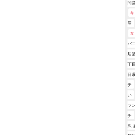
間
屋
バコ
居
丁
日
チ
い
ラ
チ
沢 