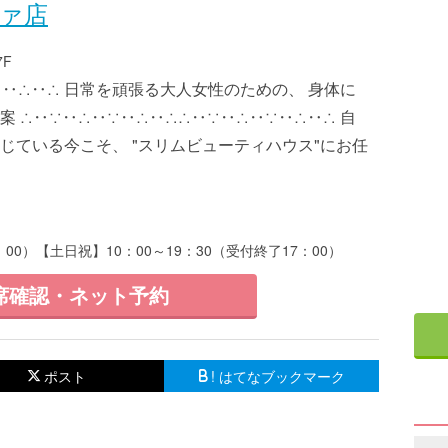
ヴァ店
F
∵‥∴‥∴ 日常を頑張る大人女性のための、 身体に
 ∴‥∵‥∴‥∵‥∴‥∴∴‥∵‥∴‥∵‥∴‥∴ 自
じている今こそ、 "スリムビューティハウス"にお任
：00）【土日祝】10：00～19：30（受付終了17：00）
席確認・ネット予約
ポスト
! はてなブックマーク