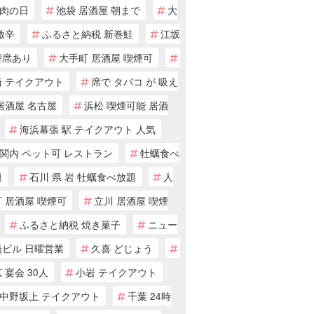
肉の日
池袋 居酒屋 朝まで
大
激辛
ふるさと納税 新巻鮭
江坂
煙席あり
大手町 居酒屋 喫煙可
崎 テイクアウト
席で タバコ が 吸え
居酒屋 名古屋
浜松 喫煙可能 居酒
海浜幕張 駅 テイクアウト 人気
関内 ペット可 レストラン
牡蠣食べ
題
石川 県 岩 牡蠣食べ放題
人
 居酒屋 喫煙可
立川 居酒屋 喫煙
ふるさと納税 焼き菓子
ニュー
橋ビル 日曜営業
久喜 どじょう
 宴会 30人
小岩 テイクアウト
中野坂上 テイクアウト
千葉 24時