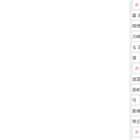
森 
喫
川
る 
屋
放
形町
可
新
帯広