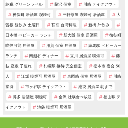
納税 グリーンラベル
藤沢 個室
川崎 テイクアウト
神保町 居酒屋 喫煙可
三軒茶屋 喫煙可 居酒屋
大
曽根 昼飲み 土曜日
荻窪 台湾料理
新橋 外飲み
日本橋 ベビーカー ランチ
新大阪 個室 居酒屋
御徒町
喫煙可能 居酒屋
用賀 個室 居酒屋
練馬駅 ベビーカー
ランチ
南越谷 ディナー
立川 居酒屋 喫煙可
藤
枝 座敷 子連れ
札幌駅 接待 完全個室
松本市 宴会 50
人
江坂 喫煙可 居酒屋
東岡崎 個室 居酒屋
川崎
接待
市ヶ谷駅 テイクアウト
池袋 居酒屋 朝まで
博多 居酒屋 喫煙可
金沢 牡蠣食べ放題
福山駅 テ
イクアウト
池袋 喫煙可 居酒屋